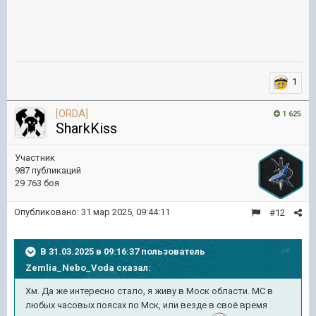
1
[ORDA]
1 625
SharkKiss
Участник
987 публикаций
29 763 боя
Опубликовано:
31 мар 2025, 09:44:11
#12
В 31.03.2025 в 09:16:37 пользователь
Zemlia_Nebo_Voda
сказал:
Хм. Да же интересно стало, я живу в Моск области. МС в
любых часовых поясах по Мск, или везде в своё время