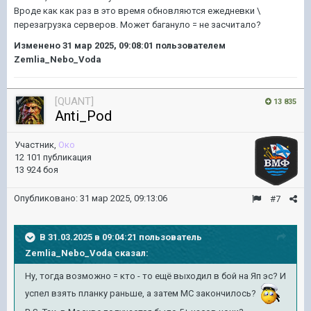
Вроде как как раз в это время обновляются ежедневки \
перезагрузка серверов. Может багануло = не засчитало?
Изменено
31 мар 2025, 09:08:01
пользователем
Zemlia_Nebo_Voda
[QUANT]
13 835
Anti_Pod
Участник,
Око
12 101 публикация
13 924 боя
Опубликовано:
31 мар 2025, 09:13:06
#7
В 31.03.2025 в 09:04:21 пользователь
Zemlia_Nebo_Voda
сказал:
Ну, тогда возможно = кто - то ещё выходил в бой на Яп эс? И
успел взять планку раньше, а затем МС закончилось?