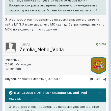
P. S. Так, в Москве получается было 5+ часов ночи?
Вроде как как раз в это время обновляются ежедневки \
перезагрузка серверов. Может багануло = не засчитало?
Это вопрос о том - правильное ли время указано в статье на
сайте ЦПП. Я и сам думал что МС идет до 5 утра понедельника по
МСК, но видимо тут что то другое.
[IGRA]
3 006
Zemlia_Nebo_Voda
Участник
2 690 публикаций
12 464 боя
Опубликовано:
31 мар 2025, 09:16:37
#8
В 31.03.2025 в 09:13:06 пользователь
Anti_Pod
сказал:
Это вопрос о том - правильное ли время указано в статье