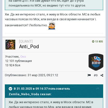
на сайте ЦПП. Я и сам думал что МС идет до 5 утра
понедельника по МСК, но видимо тут что то другое.
Хм. Да же интересно стало, я живу в Моск области. МС в любых
часовых поясах по Мск, или везде в своё время начинается \
заканчивается? Любопытно.
[QUANT]
13 835
Anti_Pod
Участник,
Око
12 101 публикация
13 924 боя
Опубликовано:
31 мар 2025, 09:21:12
#9
В 31.03.2025 в 09:16:37 пользователь
Zemlia_Nebo_Voda
сказал:
Хм. Да же интересно стало, я живу в Моск области. МС в
любых часовых поясах по Мск, или везде в своё время