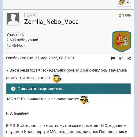
2
[IGRA]
3 006
Zemlia_Nebo_Voda
Участник
2 690 публикаций
12 464 боя
Опубликовано:
31 мар 2025, 08:58:39
#4
У Вас время 9:21 = Понедельник уже. МС закончилось. Начались
подсчёты результатов.
Показать содержимое
МС в 9:10 начинается, и заканчивается
P. S.
Ошибся.
P. P. S.
Всё верно = по местному времени проходит МС, в данном
случае, в Красноярске МС закончилось, начался Понедельник и