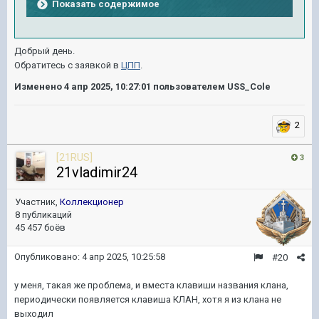
Показать содержимое
Добрый день.
Обратитесь с заявкой в
ЦПП
.
Изменено
4 апр 2025, 10:27:01
пользователем USS_Cole
2
[21RUS]
3
21vladimir24
Участник,
Коллекционер
8 публикаций
45 457 боёв
Опубликовано:
4 апр 2025, 10:25:58
#20
у меня, такая же проблема, и вместа клавиши названия клана,
периодически появляется клавиша КЛАН, хотя я из клана не
выходил