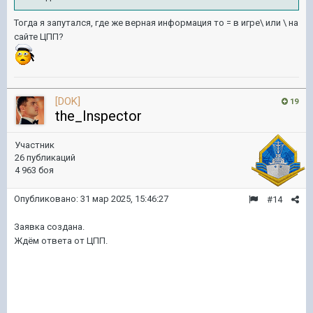
Тогда я запутался, где же верная информация то = в игре\ или \ на
сайте ЦПП?
[DOK]
19
the_Inspector
Участник
26 публикаций
4 963 боя
Опубликовано:
31 мар 2025, 15:46:27
#14
Заявка создана.
Ждём ответа от ЦПП.