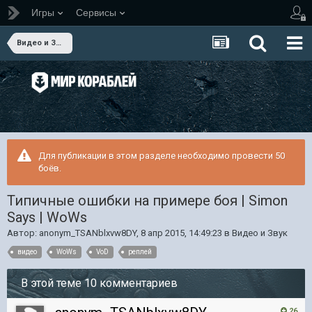
Игры
Сервисы
Видео и Звук
Для публикации в этом разделе необходимо провести 50
боёв.
Типичные ошибки на примере боя | Simon
Says | WoWs
Автор:
anonym_TSANblxvw8DY
,
8 апр 2015, 14:49:23
в
Видео и Звук
видео
WoWs
VoD
реплей
В этой теме 10 комментариев
26