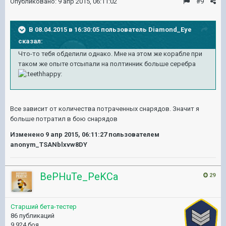
Опубликовано:
9 апр 2015, 06:11:02
#9
В 08.04.2015 в 16:30:05 пользователь Diamond_Eye
сказал:
Что-то тебя обделили однако. Мне на этом же корабле при
таком же опыте отсыпали на полтинник больше серебра
Все зависит от количества потраченных снарядов. Значит я
больше потратил в бою снарядов
Изменено
9 апр 2015, 06:11:27
пользователем
anonym_TSANblxvw8DY
BePHuTe_PeKCa
29
Старший бета-тестер
86 публикаций
9 924 боя