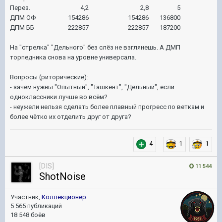
Перез.
4,2
2,8
5
ДПМ ОФ
154286
154286
136800
ДПМ ББ
222857
222857
187200
На "стрелка" "Дельного" без слёз не взглянешь. А ДМП
торпедника снова на уровне универсала.
Вопросы (риторические):
- зачем нужны "Опытный", "Ташкент", "Дельный", если
одноклассники лучше во всём?
- неужели нельзя сделать более плавный прогресс по веткам и
более чётко их отделить друг от друга?
4
1
1
[DIS]
11 544
ShotNoise
Участник,
Коллекционер
5 565 публикаций
18 548 боёв