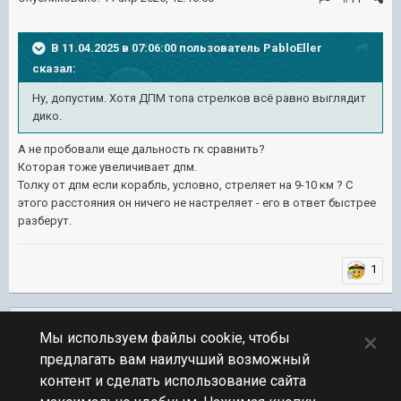
В 11.04.2025 в 07:06:00 пользователь
PabloEller
сказал:
Ну, допустим. Хотя ДПМ топа стрелков всё равно выглядит
дико.
А не пробовали еще дальность гк сравнить?
Которая тоже увеличивает дпм.
Толку от дпм если корабль, условно, стреляет на 9-10 км ? С
этого расстояния он ничего не настреляет - его в ответ быстрее
разберут.
1
Подписчики
0
×
Мы используем файлы cookie, чтобы
предлагать вам наилучший возможный
ПЕРЕЙТИ К СПИСКУ ТЕМ
контент и сделать использование сайта
Обсуждение Мира Кораблей