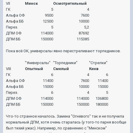
VII
Минск
Осмотрительный
ГК
5
4
Альфа ОФ
9500
7600
Альфа ББ
12500
10000
Перез.
5
5,2
ДПМ ОФ
114000
87692
ДПМ ББ
150000
115385
Пока всё ОК, универсалы явно перестреливают торпедников.
"Универсалы"
"Торпедники"
"Стрелки"
VIII
Опытный
Смелый
Киев
ГК
6
4
6
Альфа ОФ
11400
7600
11400
Альфа ББ
15000
10000
15000
Перез.
6
4
5
ДПМ ОФ
114000
114000
136800
ДПМ ББ
150000
150000
180000
Что-то странное началось. Замена "Огневого" так и не получила
нормальный ДПМ, хотя очень старалась (у того-то парня вообще
был тихий ужас). Например, по сравнению с "Минском"