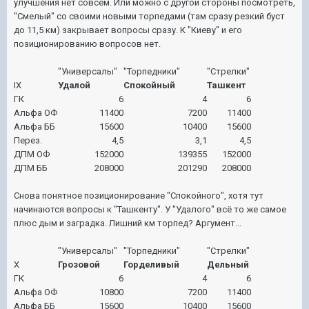
улучшения нет совсем. Или можно с другой стороны посмотреть,
"Смелый" со своими новыми торпедами (там сразу резкий буст
до 11,5 км) закрывает вопросы сразу. К "Киеву" и его
позиционированию вопросов нет.
"Универсалы"
"Торпедники"
"Стрелки"
IX
Удалой
Спокойный
Ташкент
ГК
6
4
6
Альфа ОФ
11400
7200
11400
Альфа ББ
15600
10400
15600
Перез.
4,5
3,1
4,5
ДПМ ОФ
152000
139355
152000
ДПМ ББ
208000
201290
208000
Снова понятное позиционирование "Спокойного", хотя тут
начинаются вопросы к "Ташкенту". У "Удалого" всё то же самое
плюс дым и заградка. Лишний км торпед? Аргумент...
"Универсалы"
"Торпедники"
"Стрелки"
X
Грозовой
Горделивый
Дельный
ГК
6
4
6
Альфа ОФ
10800
7200
11400
Альфа ББ
15600
10400
15600