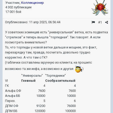
Участник,
Коллекционер
4 302 публикации
17 001 бой
Опубликовано:
11 апр 2025, 06:56:44
#1
У советских эсминцев есть "универсальная" ветка, есть подветка
"стрелков" и теперь вышла "торпедная". Так говорят. А если
посмотреть внимательно?
То, что торпеды у новой ветки дальше и мощнее, это факт,
перезарядку там, правда, посчитать довольно трудно
корректно. А что там с ГК?
(таблички составлены вручную из клиента; на прошипс
возможно та же инфа, а возможно и другая
)
"Универсалы"
"Торпедники"
VI
Гневный
Сообразительный
ГК
4
4
Альфа ОФ
7600
7600
Альфа ББ
10000
10000
Перез.
5
6
ДПМ ОФ
91200
76000
ДПМ ББ
120000
100000