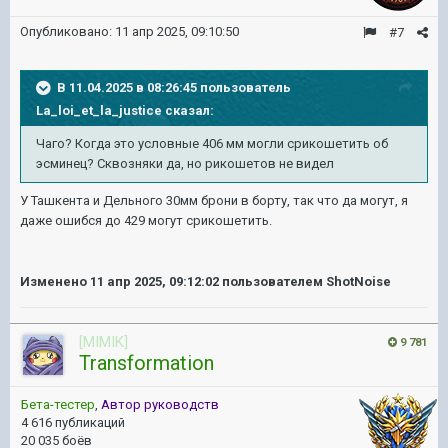
Опубликовано:
11 апр 2025, 09:10:50
#7
В 11.04.2025 в 08:26:45 пользователь
La_loi_et_la_justice
сказал:
Чаго? Когда это условные 406 мм могли срикошетить об
эсминец? Сквозняки да, но рикошетов не видел
У Ташкента и Дельного 30мм брони в борту, так что да могут, я
даже ошибся до 429 могут срикошетить.
Изменено
11 апр 2025, 09:12:02
пользователем ShotNoise
[MIMIK]
9 781
Transformation
Бета-тестер
,
Автор руководств
4 616 публикаций
20 035 боёв