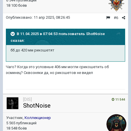
6 544 публикации
18 100 боёв
Опубликовано:
11 апр 2025, 08:26:45
#6
В 11.04.2025 в 07:04:53 пользователь
ShotNoise
сказал:
бб до 420 мм рикошетят
Чаго? Когда это условные 406 мм могли срикошетить об
эсминец? Сквозняки да, но рикошетов не видел
[DIS]
11 544
ShotNoise
Участник,
Коллекционер
5 565 публикаций
18 548 боёв