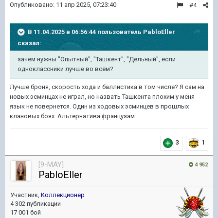
Опубликовано:
11 апр 2025, 07:23:40
#4
В 11.04.2025 в 06:56:44 пользователь
PabloEller
сказал:
зачем
нужны "Опытный", "Ташкент", "Дельный", если
одноклассники лучше во всём?
Лучше броня, скорость хода и баллистика в том числе? Я сам на
новых эсминцах не играл, но назвать Ташкента плохим у меня
язык не повернется. Один из ходовых эсминцев в прошлых
клановых боях. Альтернатива французам.
3
1
[9-MAY]
4 952
PabloEller
Участник,
Коллекционер
4 302 публикации
17 001 бой