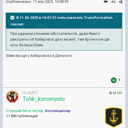
Опубликовано:
11 апр 2025, 10:08:39
#9
В 11.04.2025 в 10:01:51 пользователь
Transformation
сказал:
При удачном стечении обстоятельств, даже Ямато
рикошеты об Хабаровск дать может, там броня кое-где
есть больше 32мм
50мм вроде у Хабаровска и Дельного.
1
[9-MAY]
62 233
Tolik_koromyslo
Старший бета-тестер
,
Коллекционер
11 886 публикаций