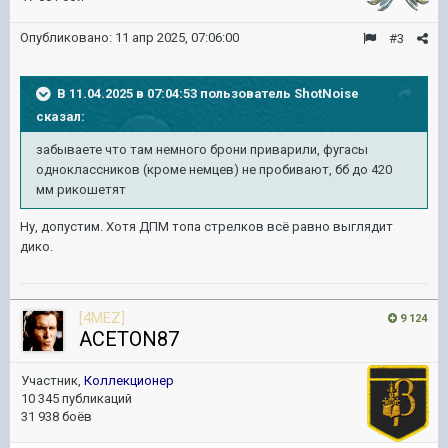
Опубликовано:
11 апр 2025, 07:06:00
#3
В 11.04.2025 в 07:04:53 пользователь
ShotNoise
сказал:
забываете что там немного брони приварили, фугасы
одноклассников (кроме немцев) не пробивают, бб до 420
мм рикошетят
Ну, допустим. Хотя ДПМ топа стрелков всё равно выглядит
дико.
[4MEZ]
9 124
ACETON87
Участник,
Коллекционер
10 345 публикаций
31 938 боёв