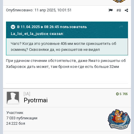
Опубликовано:
11 апр 2025, 10:01:51
#8
В 11.04.2025 в 08:26:45 пользователь
La_loi_et_la_justice
сказал:
Чаго? Когда это условные 406 мм могли срикошетить об
эсминец? Сквозняки да, но рикошетов не видел
При удачном стечении обстоятельств, даже Ямато рикошеты об
Хабаровск дать может, там броня кое-где есть больше 32мм
[IA]
5 705
Pyotrmai
Участник
7 033 публикации
24 222 боя