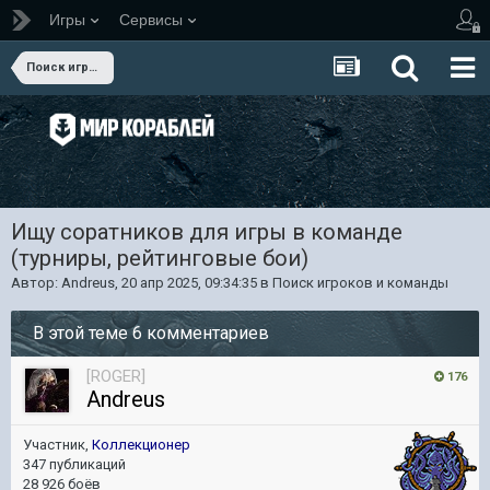
Игры
Сервисы
Поиск игроков и команды
Ищу соратников для игры в команде
(турниры, рейтинговые бои)
Автор:
Andreus
,
20 апр 2025, 09:34:35
в
Поиск игроков и команды
В этой теме 6 комментариев
[ROGER]
176
Andreus
Участник,
Коллекционер
347 публикаций
28 926 боёв