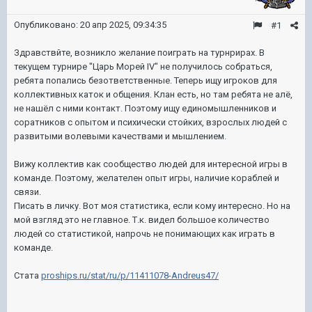
Опубликовано:
20 апр 2025, 09:34:35
#1
Здравствйте, возникло желание поиграть на турнрирах. В
текущем турнире "Царь Морей IV" не получилось собраться,
ребята попались безответственные. Теперь ищу игроков для
коллективных каток и общения. Клан есть, но там ребята не алё,
не нашёл с ними контакт. Поэтому ищу единомышленников и
соратников с опытом и психически стойких, взрослых людей с
развитыми волевыми качествами и мышлением.
Вижу коллектив как сообщество людей для интересной игры в
команде. Поэтому, желателен опыт игры, наличие кораблей и
связи.
Писать в личку. Вот моя статистика, если кому интересно. Но на
мой взгляд это не главное. Т.к. видел большое количество
людей со статистикой, напрочь не понимающих как играть в
команде.
Стата
proships.ru/stat/ru/p/11411078-Andreus47/