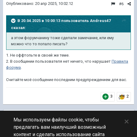
Опубликовано:
20 апр 2025, 10:02:12
#6
В 20.04.2025 в 10:00:13 пользователь
Andreus47
сказал:
а этом форумчанину тоже сделали замечание, или ему
можно что то попало писать?
1. Не оффтопьте в своей же теме.
2. В сообщении пользователя нет ничего, что нарушает
Правила
форума
.
Считайте моё сообщение последним предупреждением для вас.
3
2
Подписчики
0
×
Мы используем файлы cookie, чтобы
предлагать вам наилучший возможный
ПЕРЕЙТИ К СПИСКУ ТЕМ
контент и сделать использование сайта
Поиск игроков и команды