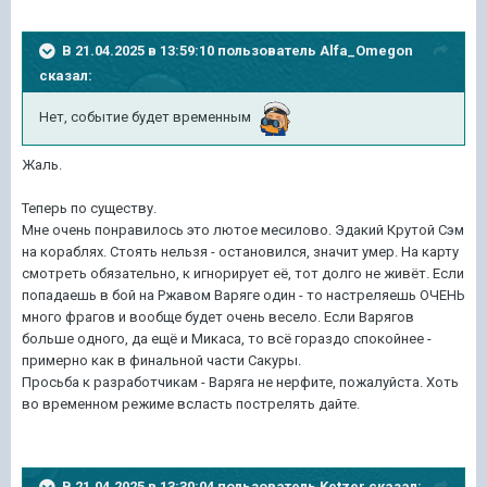
В 21.04.2025 в 13:59:10 пользователь
Alfa_Omegon
сказал:
Нет, событие будет временным
Жаль.
Теперь по существу.
Мне очень понравилось это лютое месилово. Эдакий Крутой Сэм
на кораблях. Стоять нельзя - остановился, значит умер. На карту
смотреть обязательно, к игнорирует её, тот долго не живёт. Если
попадаешь в бой на Ржавом Варяге один - то настреляешь ОЧЕНЬ
много фрагов и вообще будет очень весело. Если Варягов
больше одного, да ещё и Микаса, то всё гораздо спокойнее -
примерно как в финальной части Сакуры.
Просьба к разработчикам - Варяга не нерфите, пожалуйста. Хоть
во временном режиме всласть пострелять дайте.
В 21.04.2025 в 13:30:04 пользователь
Ketzer
сказал: