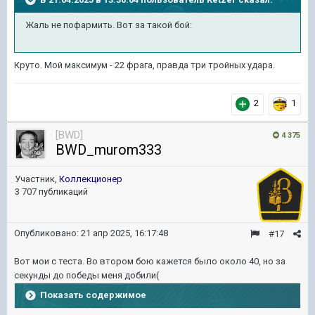
Жаль не пофармить. Вот за такой бой:
Круто. Мой максимум - 22 фрага, правда три тройных удара.
2
1
[BWD]
4 375
BWD_murom333
Участник,
Коллекционер
3 707 публикаций
Опубликовано:
21 апр 2025, 16:17:48
#17
Вот мои с теста. Во втором бою кажется было около 40, но за
секунды до победы меня добили(
Показать содержимое