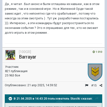
Да , я читал . Был анонс и были оглашены их навыки , как в этом
режиме , так и в основной игре . Но в Железной Орде такой
замес идет , что непонятно где что срабатывает , потому что
некогда за этим смотреть ) . Тут уж разработчики постарались
))). Интересно , а эти командиры будут распространяться по
окончании события ? Это я спрашиваю для тех , кто не сможет
долго играть в этом режиме .
[100GR]
1 010
Barrayar
Участник
821 публикация
25 963 боя
Опубликовано:
21 апр 2025, 14:59:52
#15
В 21.04.2025 в 14:43:20 пользователь
Stasiki
сказал: