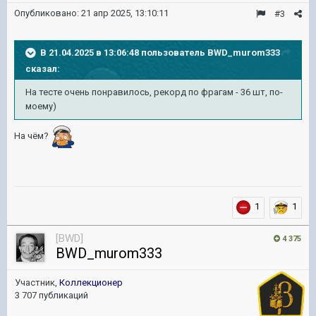
Опубликовано:
21 апр 2025, 13:10:11
#3
В 21.04.2025 в 13:06:48 пользователь
BWD_murom333
сказал:
На тесте очень понравилось, рекорд по фрагам - 36 шт, по-
моему)
На чём?
1
1
[BWD]
4 375
BWD_murom333
Участник,
Коллекционер
3 707 публикаций