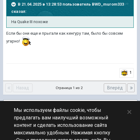
В 21.04.2025 в 13:28:53 пользователь
BWD_murom333
сказал:
На Quake III похоже
Если бы они еще и прыгали как кенгуру там, было бы совсем
угарно!
1
Назад
Вперёд
Страница 1 из 2
Подписчики
1
×
Мы используем файлы cookie, чтобы
предлагать вам наилучший возможный
ПЕРЕЙТИ К СПИСКУ ТЕМ
контент и сделать использование сайта
Новости
максимально удобным. Нажимая кнопку