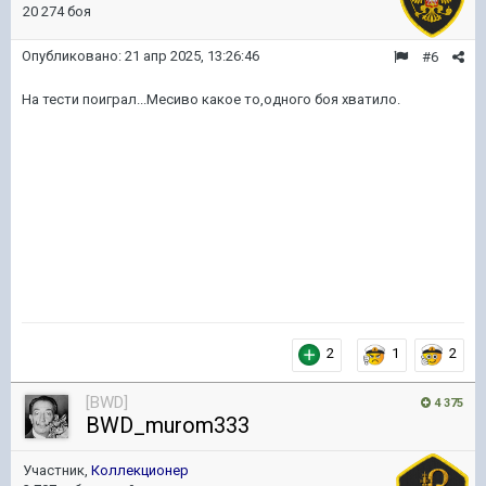
20 274 боя
Опубликовано:
21 апр 2025, 13:26:46
#6
На тести поиграл...Месиво какое то,одного боя хватило.
2
1
2
[BWD]
4 375
BWD_murom333
Участник,
Коллекционер