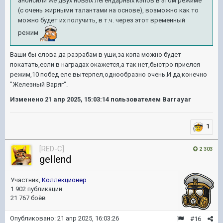
анонсили же двух новых легендарных кэпов в этом режиме
(с очень жирными талантами на основе), возможно как то
можно будет их получить, в т.ч. через этот временный
режим
Ваши бы слова да разрабам в уши,за кэпа можно будет
покатать,если в наградах окажется,а так нет,быстро приелся
режим,10 побед еле вытерпел,однообразно очень.И да,конечно
"Железный Варяг".
Изменено
21 апр 2025, 15:03:14
пользователем Barrayar
1
[RED-C]
2 303
gellend
Участник,
Коллекционер
1 902 публикации
21 767 боёв
Опубликовано:
21 апр 2025, 16:03:26
#16