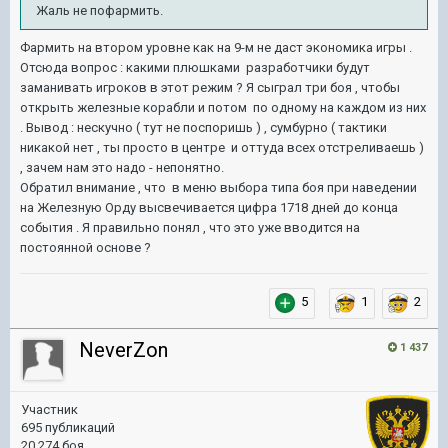
Жаль не пофармить.
Фармить на втором уровне как на 9-м не даст экономика игры .
Отсюда вопрос : какими плюшками разработчики будут
заманивать игроков в этот режим ? Я сыграл три боя , чтобы
открыть железные корабли и потом по одному на каждом из них
. Вывод : нескучно ( тут не поспоришь ) , сумбурно ( тактики
никакой нет , ты просто в центре и оттуда всех отстреливаешь )
, зачем нам это надо - непонятно.
Обратил внимание , что в меню выбора типа боя при наведении
на Железную Орду высвечивается цифра 1718 дней до конца
события . Я правильно понял , что это уже вводится на
постоянной основе ?
5
1
2
NeverZon
1 437
Участник
695 публикаций
20 274 боя