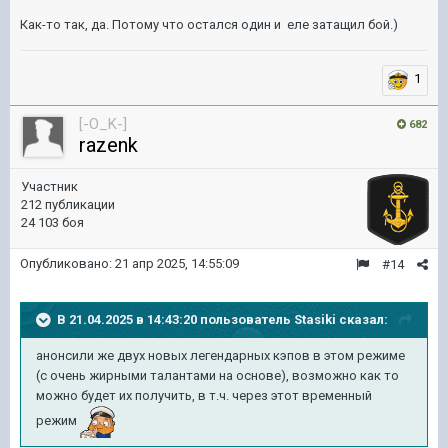
Как-то так, да. Потому что остался один и еле затащил бой.)
1
[-O_K-]
682
razenk
Участник
212 публикации
24 103 боя
Опубликовано:
21 апр 2025, 14:55:09
#14
В 21.04.2025 в 14:43:20 пользователь
Stasiki
сказал:
анонсили же двух новых легендарных кэпов в этом режиме
(с очень жирными талантами на основе), возможно как то
можно будет их получить, в т.ч. через этот временный
режим