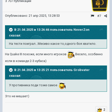
3 707 публикаций
Опубликовано:
21 апр 2025, 13:28:53
#7
В 21.04.2025 в 13:26:46 пользователь
NeverZon
сказал:
На тести поиграл...Месиво какое то,одного боя хватило.
На Quake III похоже, если много игроков
Весело, особенно
если в команде 2-3 нубаса)
В 21.04.2025 в 13:25:21 пользователь
Grobvater
сказал:
У противника поди тоже самое
Это не мешает)
2