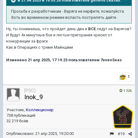
В 21.04.2025 в 16:03:26 пользователь
gellend
сказал:
Просьба к разработчикам - Варяга не нерфите, пожалуйста.
Хоть во временном режиме всласть пострелять дайте.
Ну, ты понимаешь, что пройдет день-два и
ВСЕ
сядут на Варягов?
И будут 4х минутные бои и лютые пригорания чресел от
конкуренции за фраги
Как в Операциях с тремя Майнцами
Изменено
21 апр 2025, 17:19:23
пользователем 7evenSeas
1
[PSC]
1 326
Inok_9
Участник,
Коллекционер
738 публикаций
32 219 боёв
Опубликовано:
21 апр 2025, 19:20:00
#19