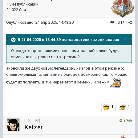
1 344 публикации
21 022 боя
Опубликовано:
21 апр 2025, 14:43:20
#12
В 21.04.2025 в 13:44:39 пользователь
razenk
сказал:
Отсюда вопрос : какими плюшками
разработчики будут
заманивать игроков
в этот режим
?
анонсили же двух новых легендарных кэпов в этом режиме (с
очень жирными талантами на основе), возможно как то можно
будет их получить, в т.ч. через этот временный режим
1
1
[LST-W]
1 749
Ketzer