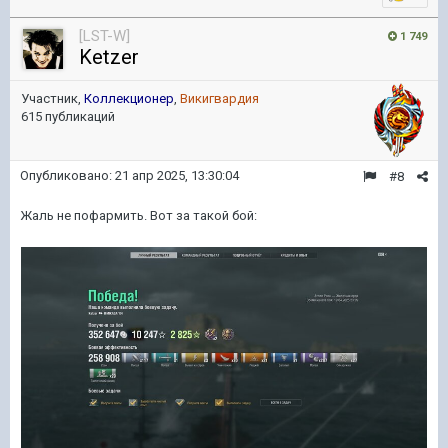
[LST-W]
1 749
Ketzer
Участник,
Коллекционер
,
Викигвардия
615 публикаций
Опубликовано:
21 апр 2025, 13:30:04
#8
Жаль не пофармить. Вот за такой бой: