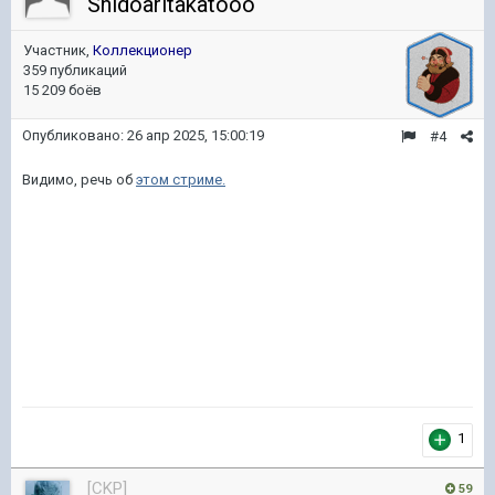
Shidoaritakatooo
Участник,
Коллекционер
359 публикаций
15 209 боёв
Опубликовано:
26 апр 2025, 15:00:19
#4
Видимо, речь об
этом стриме.
1
[CKP]
59