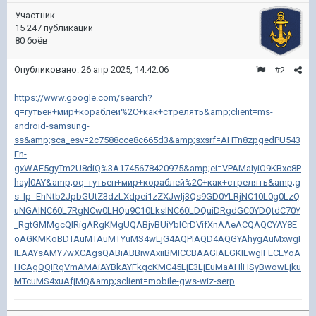
Участник
15 247 публикаций
80 боёв
Опубликовано:
26 апр 2025, 14:42:06
#2
https://www.google.com/search?
q=гутьен+мир+кораблей%2C+как+стрелять&amp;client=ms-
android-samsung-
ss&amp;sca_esv=2c7588cce8c665d3&amp;sxsrf=AHTn8zpgedPU543
En-
gxWAF5gyTm2U8diQ%3A1745678420975&amp;ei=VPAMaIyiO9KBxc8P
hayl0AY&amp;oq=гутьен+мир+кораблей%2C+как+стрелять&amp;g
s_lp=EhNtb2JpbGUtZ3dzLXdpei1zZXJwIj3Qs9GD0YLRjNC10L0g0LzQ
uNGAINC60L7RgNCw0LHQu9C10LksINC60LDQuiDRgdGC0YDQtdC70Y
_RgtGMMgcQIRigARgKMgUQABjvBUiYblCrDVifXnAAeACQAQCYAY8E
oAGKMKoBDTAuMTAuMTYuMS4wLjG4AQPIAQD4AQGYAhygAuMxwgI
IEAAYsAMY7wXCAgsQABiABBiwAxiiBMICCBAAGIAEGKIEwgIFECEYoA
HCAgQQIRgVmAMAiAYBkAYFkgcKMC45LjE3LjEuMaAHlHSyBwowLjku
MTcuMS4xuAfjMQ&amp;sclient=mobile-gws-wiz-serp