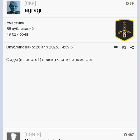
[CKP]
59
agragr
Участник
88 публикаций
19 027 боёв
Опубликовано:
26 апр 2025, 14:59:51
#3
Сюды (в простой) поиск тыкать не помогает
[DON-S]
487