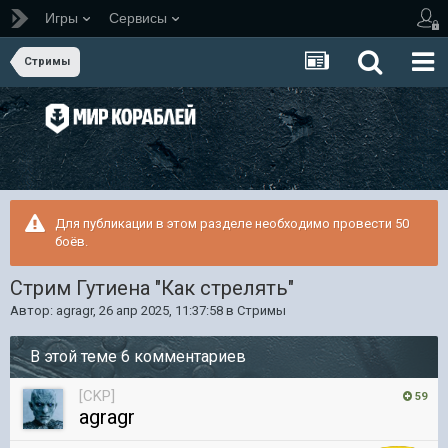
Игры
Сервисы
Стримы
Для публикации в этом разделе необходимо провести 50
боёв.
Стрим Гутиена "Как стрелять"
Автор:
agragr
,
26 апр 2025, 11:37:58
в
Стримы
В этой теме 6 комментариев
[CKP]
59
agragr