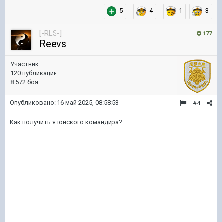
5
4
1
3
[-RLS-]
177
Reevs
Участник
120 публикаций
8 572 боя
Опубликовано:
16 май 2025, 08:58:53
#4
Как получить японского командира?