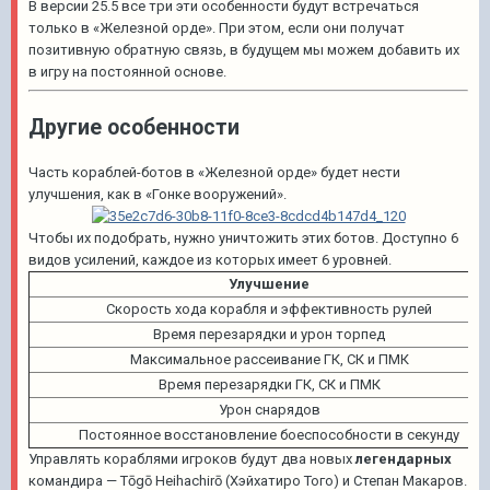
В версии 25.5 все три эти особенности будут встречаться
только в «Железной орде». При этом, если они получат
позитивную обратную связь, в будущем мы можем добавить их
в игру на постоянной основе.
Другие особенности
Часть кораблей-ботов в «Железной орде» будет нести
улучшения, как в «Гонке вооружений».
Чтобы их подобрать, нужно уничтожить этих ботов. Доступно 6
видов усилений, каждое из которых имеет 6 уровней.
Улучшение
Скорость хода корабля и эффективность рулей
Время перезарядки и урон торпед
Максимальное рассеивание ГК, СК и ПМК
Время перезарядки ГК, СК и ПМК
Урон снарядов
Постоянное восстановление боеспособности в секунду
Управлять кораблями игроков будут два новых
легендарных
командира —
Tōgō Heihachirō
(Хэйхатиро Того) и
Степан Макаров
.