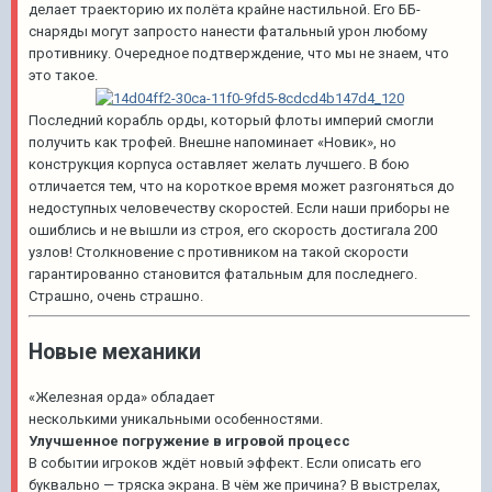
делает траекторию их полёта крайне настильной. Его ББ-
снаряды могут запросто нанести фатальный урон любому
противнику. Очередное подтверждение, что мы не знаем, что
это такое.
Последний корабль орды, который флоты империй смогли
получить как трофей. Внешне напоминает «Новик», но
конструкция корпуса оставляет желать лучшего. В бою
отличается тем, что на короткое время может разгоняться до
недоступных человечеству скоростей. Если наши приборы не
ошиблись и не вышли из строя, его скорость достигала 200
узлов! Столкновение с противником на такой скорости
гарантированно становится фатальным для последнего.
Страшно, очень страшно.
Новые механики
«Железная орда» обладает
несколькими уникальными особенностями.
Улучшенное погружение в игровой процесс
В событии игроков ждёт новый эффект. Если описать его
буквально — тряска экрана. В чём же причина? В выстрелах,