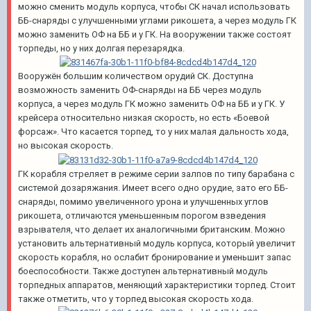
можно сменить модуль корпуса, чтобы СК начал использовать
ББ-снаряды с улучшенными углами рикошета, а через модуль ГК
можно заменить ОФ на ББ и у ГК. На вооружении также состоят
торпеды, но у них долгая перезарядка.
Вооружён большим количеством орудий СК. Доступна
возможность заменить ОФ-снаряды на ББ через модуль
корпуса, а через модуль ГК можно заменить ОФ на ББ и у ГК. У
крейсера относительно низкая скорость, но есть «Боевой
форсаж». Что касается торпед, то у них малая дальность хода,
но высокая скорость.
ГК корабля стреляет в режиме серии залпов по типу барабана с
системой дозаряжания. Имеет всего одно орудие, зато его ББ-
снаряды, помимо увеличенного урона и улучшенных углов
рикошета, отличаются уменьшенным порогом взведения
взрывателя, что делает их аналогичными британским. Можно
установить альтернативный модуль корпуса, который увеличит
скорость корабля, но ослабит бронирование и уменьшит запас
боеспособности. Также доступен альтернативный модуль
торпедных аппаратов, меняющий характеристики торпед. Стоит
также отметить, что у торпед высокая скорость хода.