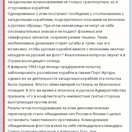
загадочными исчезновениями не только транспортных, но и
сторожевых кораблей.
Одновременно с этим поступают сообщения о столкновениях с
загадочными кораблями, подозрительно похожими на японские
и русские образцы. При этом незнакомцы не несут на себе
опознавательных знаков и не подают флажных или
семафорных сигналов, сохраняя режим тишины. Такие
необъяснимые донесения ставят штабы в тупик: как это
возможно, чтобы русские корабли вместе с японскими «молча»
нападали на русский же флот? Аналогичные вопросы звучат и в
Стране восходящего солнца.
В феврале 1904 года японцы предприняли попытку
заблокировать российские корабли в гавани Порт-Артура,
однако из-за деятельности загадочных кораблей эта попытка
была сорвана. Флоты обеих империй остались на безопасных
позициях. В это же время и японское, и русское Адмиралтейства
признали, что в конфликте есть неизвестная третья сторона,
выступающая против всех.
Результатом последовавших за этим дипломатических
переговоров стало объединение сил России и Японии с целью
остановить таинственного противника. Командование
объединённым флотом взяли на себя легендарные командиры
Степан Осипович Макаров и Хейхатиро Того. Они