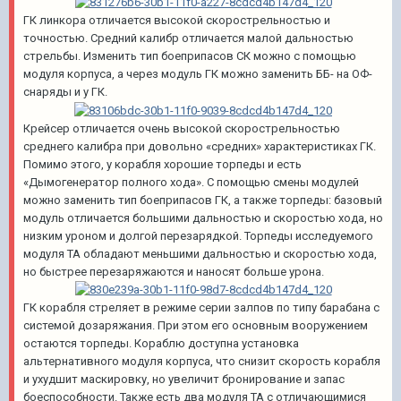
ГК линкора отличается высокой скорострельностью и
точностью. Средний калибр отличается малой дальностью
стрельбы. Изменить тип боеприпасов СК можно с помощью
модуля корпуса, а через модуль ГК можно заменить ББ- на ОФ-
снаряды и у ГК.
Крейсер отличается очень высокой скорострельностью
среднего калибра при довольно «средних» характеристиках ГК.
Помимо этого, у корабля хорошие торпеды и есть
«Дымогенератор полного хода». С помощью смены модулей
можно заменить тип боеприпасов ГК, а также торпеды: базовый
модуль отличается большими дальностью и скоростью хода, но
низким уроном и долгой перезарядкой. Торпеды исследуемого
модуля ТА обладают меньшими дальностью и скоростью хода,
но быстрее перезаряжаются и наносят больше урона.
ГК корабля стреляет в режиме серии залпов по типу барабана с
системой дозаряжания. При этом его основным вооружением
остаются торпеды. Кораблю доступна установка
альтернативного модуля корпуса, что снизит скорость корабля
и ухудшит маскировку, но увеличит бронирование и запас
боеспособности. Также есть два модуля ТА с отличающимися