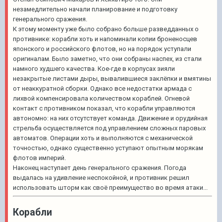
незамедлительно начали планирование и подготовку
генерального сражения.
К этому моменту уже было собрано больше разведданных о
противнике: корабли хоть и напоминали копии броненосцев
японского и российского флотов, но на порядок уступали
оригиналам. Было заметно, что они собраны наспех, из стали
намного худшего качества. Кое-где в корпусах зияли
незакрытые листами дыры, вывалившиеся заклёпки и вмятины
от неаккуратной сборки. Однако все недостатки армада с
лихвой компенсировала количеством кораблей. Огневой
контакт с противником показал, что корабли управляются
автономно: на них отсутствует команда. Движение и орудийная
стрельба осуществляется под управлением сложных паровых
автоматов. Операции хоть и выполняются с механической
точностью, однако существенно уступают опытным морякам
флотов империй.
Наконец наступает день генерального сражения. Погода
выдалась на удивление неспокойной, и противник решил
использовать шторм как своё преимущество во время атаки...
Корабли