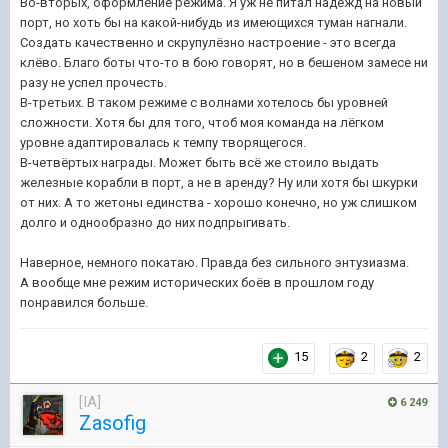
Во-вторых, оформление режима. Я уж не питал надежд на новый
порт, но хоть бы на какой-нибудь из имеющихся туман нагнали.
Создать качественно и скрупулёзно настроение - это всегда
клёво. Благо боты что-то в бою говорят, но в бешеном замесе ни
разу не успел прочесть.
В-третьих. В таком режиме с волнами хотелось бы уровней
сложности. Хотя бы для того, чтоб моя команда на лёгком
уровне адаптировалась к темпу творящегося.
В-четвёртых награды. Может быть всё же стоило выдать
железные корабли в порт, а не в аренду? Ну или хотя бы шкурки
от них. А то жетоны единства - хорошо конечно, но уж слишком
долго и однообразно до них подпрыгивать.
Наверное, немного покатаю. Правда без сильного энтузиазма.
А вообще мне режим исторических боёв в прошлом году
понравился больше.
15
2
2
[IA]
6 249
Zasofig