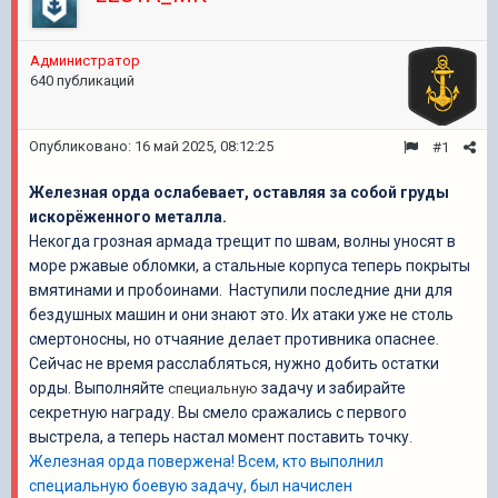
Администратор
640 публикаций
Опубликовано:
16 май 2025, 08:12:25
#1
Железная орда ослабевает, оставляя за собой груды
искорёженного металла.
Некогда грозная армада трещит по швам, волны уносят в
море ржавые обломки, а стальные корпуса теперь покрыты
вмятинами и пробоинами. Наступили последние дни для
бездушных машин и они знают это. Их атаки уже не столь
смертоносны, но отчаяние делает противника опаснее.
Сейчас не время расслабляться, нужно добить остатки
орды. Выполняйте
задачу и забирайте
специальную
секретную
награду
. Вы смело сражались с первого
выстрела, а теперь настал момент поставить точку
.
Железная орда повержена! Всем, кто выполнил
специальную боевую задачу, был начислен