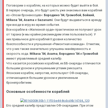
Поговорим о кораблях, на которых можно будет выйти в бой.
В первую очередь, это будут шесть уже знакомых вам кораблей
из «Эпохи броненосцев»:
Бородино '04
,
Громобой
,
Бойкий
,
Mikasa '04
,
Asama
и
Sazanami
. Они будут выдаваться в аренду
при входе в игру во время события.
Все корабли в «Железной орде» практически не получают урон
от тарана (и мы крайне рекомендуем этим пользоваться). У
них привычное для кораблей II уровня количество
боеспособности и улучшенная «Ремонтная команда». Отметим,
что у них также значительно улучшены манёвренность и
скорость хода.
Mikasa '04
,
Asama
,
Бородино '04
и
Громобой
имеют управляемый средний калибр.
Что касается российских
кораблей, их ББ-снаряды отличаются
большим уроном и улучшенными углами рикошета.
Японские
корабли, напротив, используют ОФ-снаряды,
отличающиеся большим уроном и увеличенным
бронепробитием.
Основные особенности кораблей
Его средний калибр представлен ОФ-снарядами. При этом