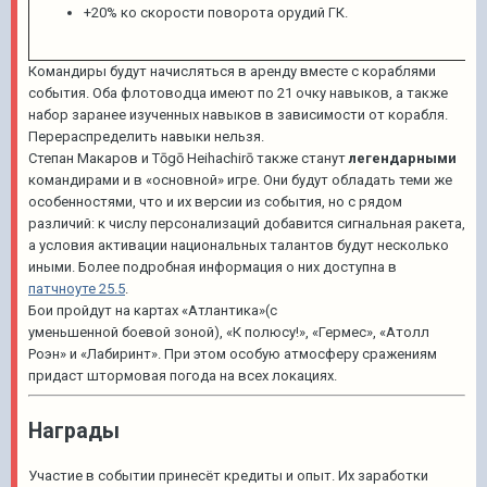
+20% ко скорости поворота орудий ГК.
Командиры будут начисляться в аренду вместе с кораблями
события. Оба флотоводца имеют по 21 очку навыков, а также
набор заранее изученных навыков в зависимости от корабля.
Перераспределить навыки нельзя.
Степан Макаров
и
Tōgō Heihachirō
также станут
легендарными
командирами и в «основной» игре. Они будут обладать теми же
особенностями, что и их версии из события, но с рядом
различий: к числу персонализаций добавится сигнальная ракета,
а условия активации национальных талантов будут несколько
иными. Более подробная информация о них доступна в
патчноуте 25.5
.
Бои пройдут на картах «Атлантика»(с
уменьшенной боевой зоной), «К полюсу!», «Гермес», «Атолл
Роэн» и «Лабиринт». При этом особую атмосферу сражениям
придаст штормовая погода на всех локациях.
Награды
Участие в событии принесёт кредиты и опыт. Их заработки