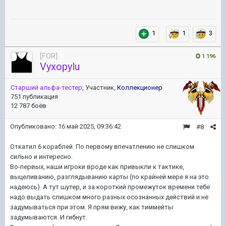
1
1
3
[FOR]
1 196
Vyxopylu
Старший альфа-тестер
, Участник,
Коллекционер
751 публикация
12 787 боёв
Опубликовано:
16 май 2025, 09:36:42
#8
Откатил 6 кораблей. По первому впечатлению не слишком
сильно и интересно.
Во-первых, наши игроки вроде как привыкли к тактике,
выцеливанию, разглядыванию карты (по крайней мере я на это
надеюсь). А тут шутер, и за короткий промежуток времени тебе
надо выдать слишком много разных осознанных действий и не
задумываться при этом. Я прям вижу, как тиммейты
задумываются. И гибнут.