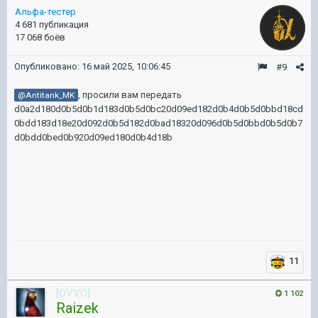
Альфа-тестер
4 681 публикация
17 068 боёв
Опубликовано:
16 май 2025, 10:06:45
#9
, просили вам передать
@Antitank_MK
d0a2d180d0b5d0b1d183d0b5d0bc20d09ed182d0b4d0b5d0bbd18cd
0bdd183d18e20d092d0b5d182d0bad18320d096d0b5d0bbd0b5d0b7
d0bdd0bed0b920d09ed180d0b4d18b
11
[OVVO]
1 102
Raizek