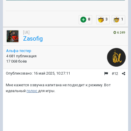
8
3
1
[IA]
6 249
Zasofig
Альфа-тестер
4 681 публикация
17 068 боёв
Опубликовано:
16 май 2025, 10:27:11
#12
Мне кажется озвучка капитана не подходит к режиму. Вот
идеальный
голос
для игры.