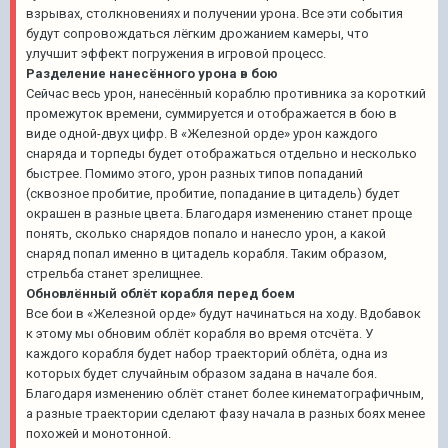
взрывах, столкновениях и получении урона. Все эти события
будут сопровождаться лёгким дрожанием камеры, что
улучшит эффект погружения в игровой процесс.
Разделение нанесённого урона в бою
Сейчас весь урон, нанесённый кораблю противника за короткий
промежуток времени, суммируется и отображается в бою в
виде одной-двух цифр. В «Железной орде» урон каждого
снаряда и торпеды будет отображаться отдельно и несколько
быстрее. Помимо этого, урон разных типов попаданий
(сквозное пробитие, пробитие, попадание в цитадель) будет
окрашен в разные цвета. Благодаря изменению станет проще
понять, сколько снарядов попало и нанесло урон, а какой
снаряд попал именно в цитадель корабля. Таким образом,
стрельба станет зрелищнее.
Обновлённый облёт корабля перед боем
Все бои в «Железной орде» будут начинаться на ходу. Вдобавок
к этому мы обновим облёт корабля во время отсчёта. У
каждого корабля будет набор траекторий облёта, одна из
которых будет случайным образом задана в начале боя.
Благодаря изменению облёт станет более кинематографичным,
а разные траектории сделают фазу начала в разных боях менее
похожей и монотонной.