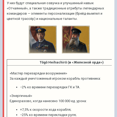
У них будут специальная озвучка и улучшенный навык
«Отчаянный», а также традиционные атрибуты легендарных
командиров — элементы персонализации (брейд-вымпел и
цветной трассёр) и национальные таланты.
Tōgō Heihachirō (в «Железной орде»)
«Мастер перезарядки вооружения»
За каждый уничтоженный игроком корабль противника:
−2% ко времени перезарядки ГК и ТА.
«Энергичный»
Единоразово, когда нанесено 100 000 ед. урона:
+7,5% к скорости хода корабля;
−25% ко времени перекладки руля;