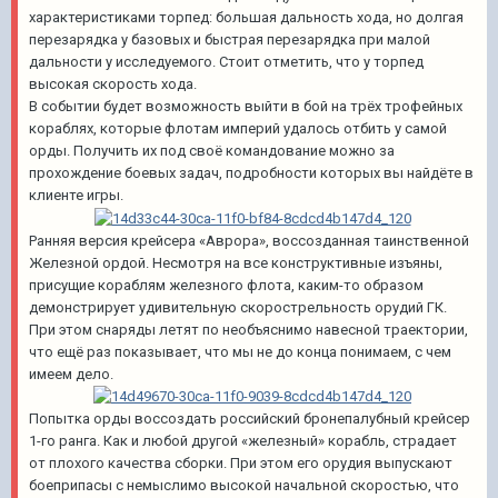
характеристиками торпед: большая дальность хода, но долгая
перезарядка у базовых и быстрая перезарядка при малой
дальности у исследуемого. Стоит отметить, что у торпед
высокая скорость хода.
В событии будет возможность выйти в бой на трёх трофейных
кораблях, которые флотам империй удалось отбить у самой
орды. Получить их под своё командование можно за
прохождение боевых задач, подробности которых вы найдёте в
клиенте игры.
Ранняя версия крейсера «Аврора», воссозданная таинственной
Железной ордой. Несмотря на все конструктивные изъяны,
присущие кораблям железного флота, каким-то образом
демонстрирует удивительную скорострельность орудий ГК.
При этом снаряды летят по необъяснимо навесной траектории,
что ещё раз показывает, что мы не до конца понимаем, с чем
имеем дело.
Попытка орды воссоздать российский бронепалубный крейсер
1-го ранга. Как и любой другой «железный» корабль, страдает
от плохого качества сборки. При этом его орудия выпускают
боеприпасы с немыслимо высокой начальной скоростью, что