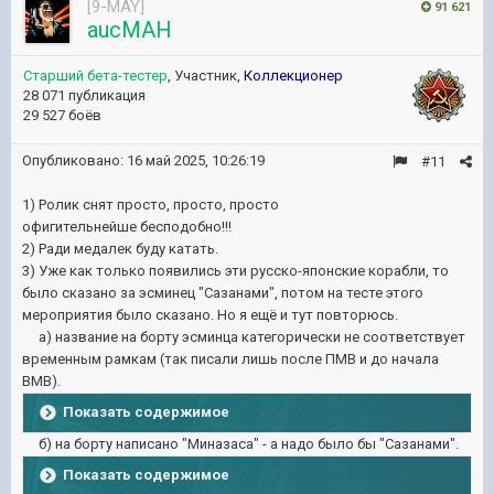
[9-MAY]
91 621
aucMAH
Старший бета-тестер
, Участник,
Коллекционер
28 071 публикация
29 527 боёв
Опубликовано:
16 май 2025, 10:26:19
#11
1) Ролик снят просто, просто, просто
офигительнейше бесподобно!!!
2) Ради медалек буду катать.
3) Уже как только появились эти русско-японские корабли, то
было сказано за эсминец "Сазанами", потом на тесте этого
мероприятия было сказано. Но я ещё и тут повторюсь.
а) название на борту эсминца категорически не соответствует
временным рамкам (так писали лишь после ПМВ и до начала
ВМВ).
Показать содержимое
б) на борту написано "Миназаса" - а надо было бы "Сазанами".
Показать содержимое