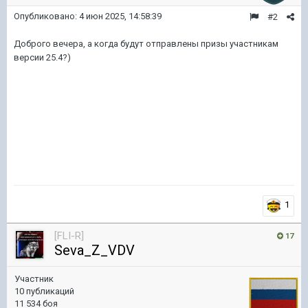
Опубликовано:
4 июн 2025, 14:58:39
#2
Доброго вечера, а когда будут отправлены призы участникам
версии 25.4?)
1
[FLI-R]
17
Seva_Z_VDV
Участник
10 публикаций
11 534 боя