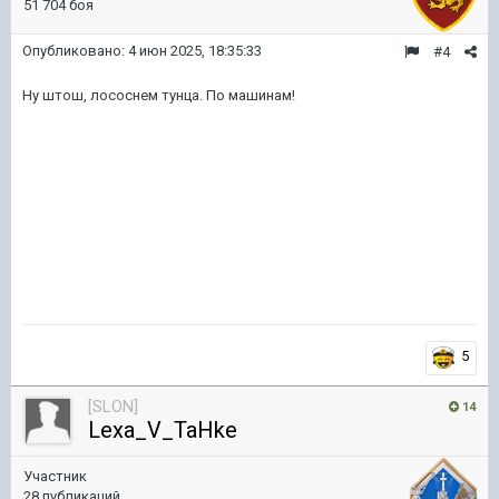
51 704 боя
Опубликовано:
4 июн 2025, 18:35:33
#4
Ну штош, лососнем тунца. По машинам!
5
[SLON]
14
Lexa_V_TaHke
Участник
28 публикаций