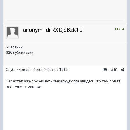
anonym_drRXDjd8zk1U
204
Участник
326 публикаций
Опубликовано:
6 июн 2025, 09:19:05
#10
Перестал уже прожимать рыбалку,когда увидел, что там ловят
всё теже на манеже.