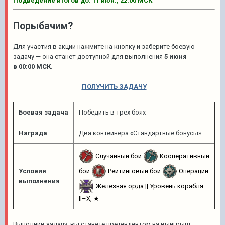
Подведение итогов до:
11 июн., 22:00 МСК
Порыбачим?
Для участия в акции нажмите на кнопку и заберите боевую
задачу — она станет доступной для выполнения
5
июня
в
00:00
МСК
.
ПОЛУЧИТЬ ЗАДАЧУ
Боевая задача
Победить в трёх боях
Награда
Два контейнера «Стандартные бонусы»
Случайный бой
Кооперативный
бой
Рейтинговый бой
Операции
Условия
выполнения
Железная орда || Уровень корабля
II–X, ★
Выполнив задачу, вы станете претендентом на выигрыш