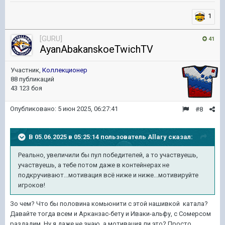
1
[GURU]
41
AyanAbakanskoeTwichTV
Участник,
Коллекционер
88 публикаций
43 123 боя
Опубликовано:
5 июн 2025, 06:27:41
#8
В 05.06.2025 в 05:25:14 пользователь
Allary
сказал:
Реально, увеличили бы пул победителей, а то участвуешь,
участвуешь, а тебе потом даже в контейнерах не
подкручивают...мотивация всё ниже и ниже...мотивируйте
игроков!
Зо чем? Что бы половина комьюнити с этой нашивкой катала?
Давайте тогда всем и Арканзас-бету и Иваки-альфу, с Сомерсом
раздадим. Ну я даже не знаю, а мотивация ли это? Просто