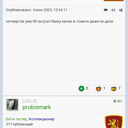
Опубликовано:
4 июн 2025, 15:34:11
#3
четвергов уже 90 сыграл-банку килек в томате даже не дали
2
1
7
[JOLLY]
431
probismark
Бета-тестер
,
Коллекционер
517 публикаций