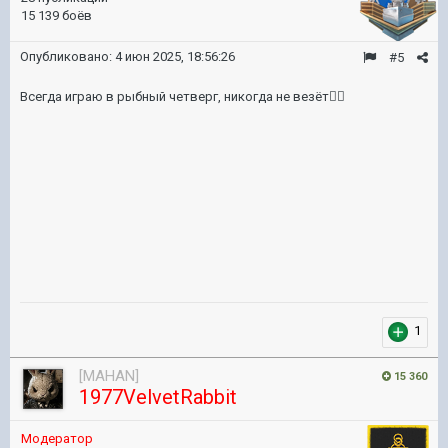
15 139 боёв
Опубликовано:
4 июн 2025, 18:56:26
#5
Всегда играю в рыбный четверг, никогда не везёт
🤷‍♂️
1
[MAHAN]
15 360
1977VelvetRabbit
Модератор