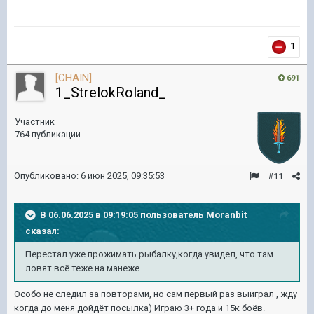
1
[CHAIN]
691
1_StrelokRoland_
Участник
764 публикации
Опубликовано:
6 июн 2025, 09:35:53
#11
В 06.06.2025 в 09:19:05 пользователь
Moranbit
сказал:
Перестал уже прожимать рыбалку,когда увидел, что там
ловят всё теже на манеже.
Особо не следил за повторами, но сам первый раз выиграл , жду
когда до меня дойдёт посылка) Играю 3+ года и 15к боёв.