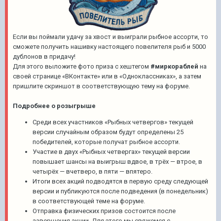
Если вы поймали удачу за хвост и выиграли рыбное ассорти, то
сможете получить нашивку настоящего повелителя рыб и 5000
дублонов в придачу!
Для этого выложите фото приза с хештегом
#миркораблей
на
своей странице «ВКонтакте» или в «Одноклассниках», а затем
пришлите скриншот в соответствующую тему на форуме.
Подробнее о розыгрыше
Среди всех участников «Рыбных четвергов» текущей
версии случайным образом будут определены 25
победителей, которые получат рыбное ассорти.
Участие в двух «Рыбных четвергах» текущей версии
повышает шансы на выигрыш вдвое, в трёх — втрое, в
четырёх — вчетверо, в пяти — впятеро.
Итоги всех акций подводятся в первую среду следующей
версии и публикуются после подведения (в понедельник)
в соответствующей теме на форуме.
Отправка физических призов состоится после
завершения акции. Для этого мы свяжемся с