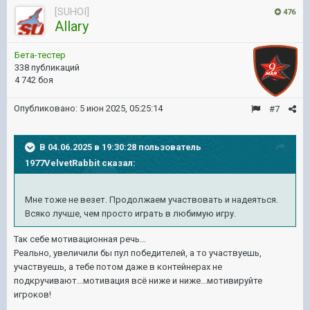
[SUHOI]
476
Allary
Бета-тестер
338 публикаций
4 742 боя
Опубликовано:
5 июн 2025, 05:25:14
#7
В 04.06.2025 в 19:30:28 пользователь
1977VelvetRabbit
сказал:
Мне тоже не везет. Продолжаем участвовать и надеяться.
Всяко лучше, чем просто играть в любимую игру.
Так себе мотивационная речь...
Реально, увеличили бы пул победителей, а то участвуешь,
участвуешь, а тебе потом даже в контейнерах не
подкручивают...мотивация всё ниже и ниже...мотивируйте
игроков!