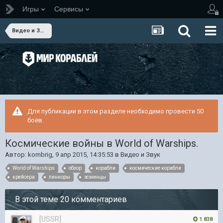
Игры
Сервисы
Видео и Звук
Для публикации в этом разделе необходимо провести 50
боёв.
Космические войны в World of Warships.
Автор:
kombrig
,
9 апр 2015, 14:35:53
в
Видео и Звук
World of Warships
обзор
корабли
космические корабли
крейсера
линкоры
эсминцы
В этой теме 20 комментариев
[USSR]
1 838