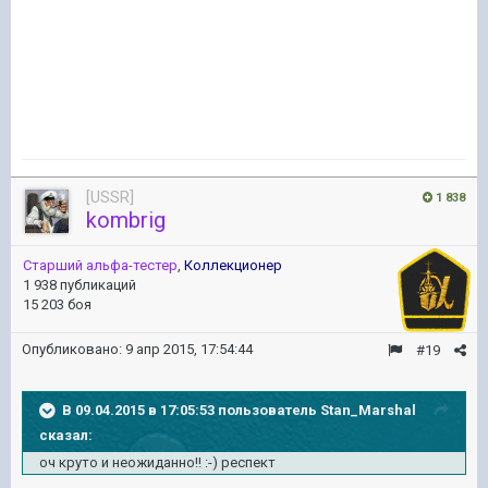
[USSR]
1 838
kombrig
Старший альфа-тестер
,
Коллекционер
1 938 публикаций
15 203 боя
Опубликовано:
9 апр 2015, 17:54:44
#19
В 09.04.2015 в 17:05:53 пользователь Stan_Marshal
сказал:
оч круто и неожиданно!! :-) респект