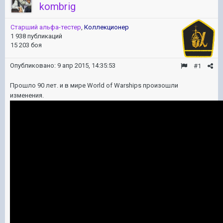
kombrig
Старший альфа-тестер
,
Коллекционер
1 938 публикаций
15 203 боя
Опубликовано:
9 апр 2015, 14:35:53
#1
Прошло 90 лет. и в мире World of Warships произошли
изменения.