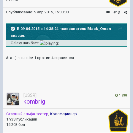
Опубликовано:
9 апр 2015, 15:33:33
#13
В 09.04.2015 в 14:38:24 пользователь Black_Oman
сказал:
Galaxy нагибает
Ага =) я на нём 1 против 4 справился
[USSR]
1 838
kombrig
Старший альфа-тестер
,
Коллекционер
1 938 публикаций
15 203 боя