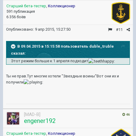
Старший бета-тестер
,
Коллекционер
591 публикация
6 356 боёв
Опубликовано:
9 апр 2015, 15:27:50
#11
В 09.04.2015 в 15:15:58 пользователь duble_truble
сказал:
Этот режим больше к 1 апреля подходит
Ты не прав.Тут многие хотели "Звездные воины"Вот они их и
получили
[MAD-B]
46
engener192
Старший бета-тестер
,
Коллекционер