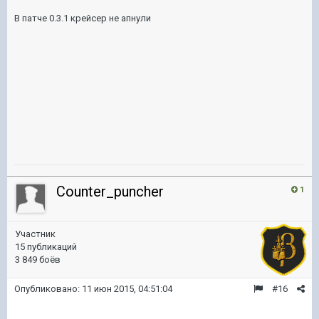
В патче 0.3.1 крейсер не апнули
Counter_puncher
1
Участник
15 публикаций
3 849 боёв
Опубликовано:
11 июн 2015, 04:51:04
#16