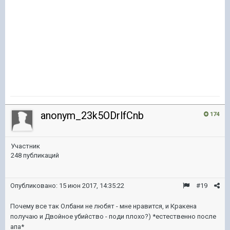
anonym_23k5ODrlfCnb
174
Участник
248 публикаций
Опубликовано:
15 июн 2017, 14:35:22
#19
Почему все так Олбани не любят - мне нравится, и Кракена
получаю и Двойное убийство - поди плохо?) *естественно после
апа*