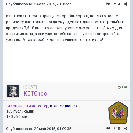
Опубликовано:
24 апр 2015, 23:36:27
#14
Взял покататься, в принципе корабль хорош, но...я его после
релизе куплю только когда ему сделают дальность стрельбы в
пределах 7,5 - 8 км, а то до одноуровневых остается 3-4 км для
открытия огня, а они уже по тебя палят, я уже не говорю о 3-х
уровнях! А так корабль для песочницы то что нужно!
[CKAT]
190
K0T0nec
Старший альфа-тестер
,
Коллекционер
163 публикации
17 376 боёв
Опубликовано:
20 май 2015, 01:09:35
#15