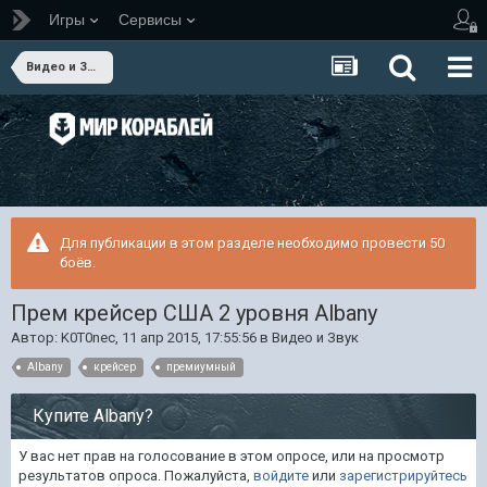
Игры
Сервисы
Видео и Звук
Для публикации в этом разделе необходимо провести 50
боёв.
Прем крейсер США 2 уровня Albany
Автор:
K0T0nec
,
11 апр 2015, 17:55:56
в
Видео и Звук
Albany
крейсер
премиумный
Купите Albany?
У вас нет прав на голосование в этом опросе, или на просмотр
результатов опроса. Пожалуйста,
войдите
или
зарегистрируйтесь