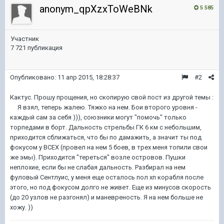
anonym_qpXzxToWeBNk
5 585
Участник
7 721 публикация
Опубликовано:
11 апр 2015, 18:28:37
#2
Кактус. Прошу прощения, но скопирую свой пост из другой темы :
Я взял, теперь жалею. Тяжко на нем. Бои второго уровня -
каждый сам за себя ))), союзники могут "помочь" только
торпедами в борт. Дальность стрельбы ГК 6 км с небольшим,
приходится сближаться, что бы по дамажить, а значит ты под
фокусом у ВСЕХ (провел на нем 5 боев, в трех меня топили свои
же эмы). Приходится "тереться" возле островов. Пушки
неплохие, если бы не слабая дальность. Разбирал на нем
фуловый Сентлуис, у меня еще осталось пол хп корабля после
этого, но под фокусом долго не живет. Еще из минусов скорость
(до 20 узлов не разгонял) и маневреность. Я на нем больше не
хожу. ))