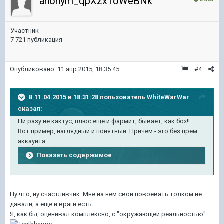
anonym_qpXzxToWeBNk
Участник
7 721 публикация
Опубликовано:
11 апр 2015, 18:35:45
#4
В 11.04.2015 в 18:31:28 пользователь WhiteWarWar
сказал:
Ни разу не кактус, плюс ещё и фармит, бывает, как бох!!
Вот пример, наглядный и понятный. Причём - это без прем
аккаунта.
Показать содержимое
Ну что, ну счастливчик. Мне на нем свои повоевать толком не
давали, а еще и враги есть
Я, как бы, оценивал комплексно, с "окружающей реальностью"