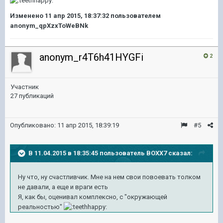
Изменено
11 апр 2015, 18:37:32
пользователем
anonym_qpXzxToWeBNk
anonym_r4T6h41HYGFi
2
Участник
27 публикаций
Опубликовано:
11 апр 2015, 18:39:19
#5
В 11.04.2015 в 18:35:45 пользователь BOXX7 сказал:
Ну что, ну счастливчик. Мне на нем свои повоевать толком
не давали, а еще и враги есть
Я, как бы, оценивал комплексно, с "окружающей
реальностью"