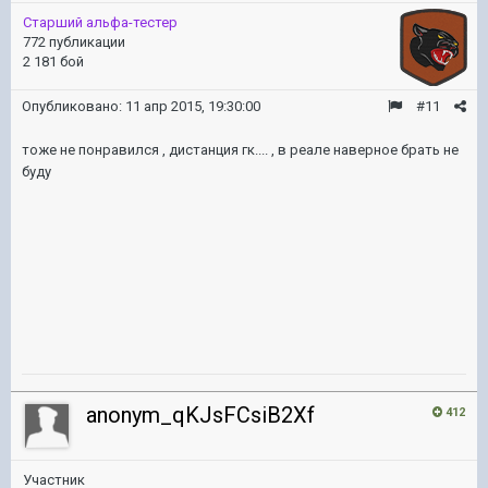
Старший альфа-тестер
772 публикации
2 181 бой
Опубликовано:
11 апр 2015, 19:30:00
#11
тоже не понравился , дистанция гк.... , в реале наверное брать не
буду
anonym_qKJsFCsiB2Xf
412
Участник