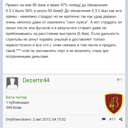
Провел на нем 80 боев и имею 47% побед(
до обновления
0.3.1
было 56% и около 50 боев)! До обновления 0.3.1 был как все
премы - немножко страдал но не критично так как удар держал
очень неплохо даже от хваленого "сент луиса". А вот страдать он
начал после апа фугасов и в результате сгорает даже не
приблизившись на расстояние выстрела (6.4км). Если дальность
стрельбы не апнут корабль унылый и доставляет только
нервоз+психоз и все что с этим связано в том числе и продать
такой *** чтоб не захламлять порт и не мозолить глаза зря
потраченными деньгами.
Dezertir44
0
Бета-тестер
1 публикация
599 боёв
Опубликовано:
2 авг 2015, 04:15:32
#17