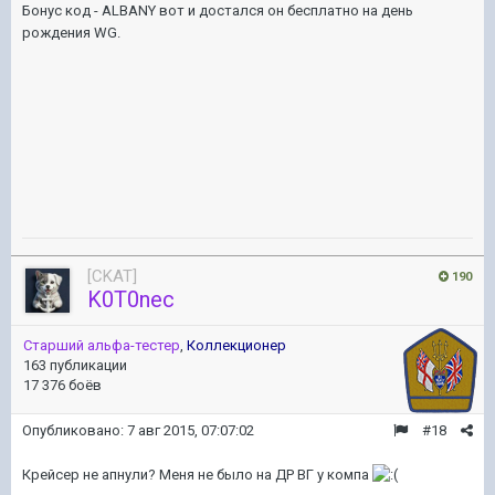
Бонус код - ALBANY вот и достался он бесплатно на день
рождения WG.
[CKAT]
190
K0T0nec
Старший альфа-тестер
,
Коллекционер
163 публикации
17 376 боёв
Опубликовано:
7 авг 2015, 07:07:02
#18
Крейсер не апнули? Меня не было на ДР ВГ у компа