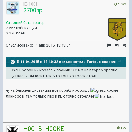
[E-100]
1 079
2700hp
Старший бета-тестер
2 555 публикаций
3 270 боёв
Опубликовано:
11 апр 2015, 18:48:54
#9
В 11.04.2015 в 18:40:32 пользователь Furious сказал:
Очень хороший корабль, своими 152 мм на втором уровне
цитадели выносит так, что только треск стоит.
ну на ближней дистанции все корабли хорошы
кроме
линкоров, там только пво и пмк точно стреляет
H0C_B_H0CKE
109