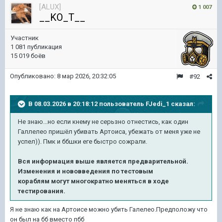
[ALUX]
1 007
__KO_T__
Участник
1 081 публикация
15 019 боёв
Опубликовано:
8 мар 2026, 20:32:05
#92
В 08.03.2026 в 20:18:12 пользователь
FJedi_1
сказал:
Не знаю...но если кнему не серьзно отнестись, как один
Галлелео пришёл убивать Артоиса, убежать от меня уже не
успел)). Пмк и ббшки еге быстро сожрали.
Вся информация выше является предварительно
й
.
И
зменения и нововведения по тестовым
кораблям могут многократно меняться в ходе
тестирования.
Я не знаю как на Артоисе можно убить Галелео.Предположу что
он был на бб вместо пбб