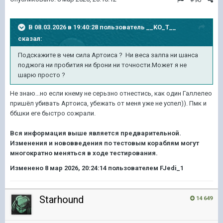
В 08.03.2026 в 19:40:28 пользователь
__KO_T__
сказал:
Подскажите в чем сила Артоиса ? Ни веса залпа ни шанса
поджога ни пробития ни брони ни точности.Может я не
шарю просто ?
Не знаю...но если кнему не серьзно отнестись, как один Галлелео
пришёл убивать Артоиса, убежать от меня уже не успел)). Пмк и
ббшки еге быстро сожрали.
Вся информация выше является предварительно
й
.
И
зменения и нововведения по тестовым кораблям могут
многократно меняться в ходе тестирования.
Изменено
8 мар 2026, 20:24:14
пользователем FJedi_1
Starhound
14 649