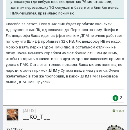
утыканную где-нибудь шестьюдесятью 76-мм стволами,
дать им перезарядку 1-2 секунды в базе, и это был бы венец
ПМК-геймплея, правильно понимаю
Спасибо за ответ. Если у них с ИВ будет пробитие оконечек
одноуровневых ЛК, однозначно да. Перенося на тему Шлифа и
Людендорфа Ваша идея с эффективным ДПМ не очень работает,
потому что Шлифф пробивает 32 с ИВ. Людендорфу ИВ не надо,
можно взять перк на урон ПМК+пво, в остальном отличий не
вижу. Очень немного кораблей имеют броню от 33мм до 38мм,
чтобы говорить о качественно другом уровне нанесения прямого
урона с ПМК. Остаются только пожары. Ваша мысль понятна, но
народ-то хочет прямой ДПМ у Супера выше, чем у ветки. Очень
желательно в той же пропорции, в какой ДПМ ПМК Ганновера
выше ДПМ ПМК Пруссии.
2
[ALUX]
1 007
__KO_T__
Участник