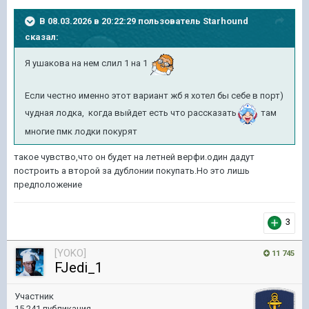
В 08.03.2026 в 20:22:29 пользователь
Starhound
сказал:
Я ушакова на нем слил 1 на 1
Если честно именно этот вариант жб я хотел бы себе в порт)
чудная лодка, когда выйдет есть что рассказать
там
многие пмк лодки покурят
такое чувство,что он будет на летней верфи.один дадут
построить а второй за дублонии покупать.Но это лишь
предположение
3
[YOKO]
11 745
FJedi_1
Участник
15 241 публикация