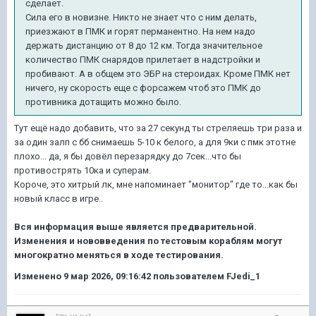
сделает.
Сила его в новизне. Никто не знает что с ним делать,
приезжают в ПМК и горят перманентно. На нем надо
держать дистанцию от 8 до 12 км. Тогда значительное
количество ПМК снарядов прилетает в надстройки и
пробивают. А в общем это ЭБР на стероидах. Кроме ПМК нет
ничего, ну скорость еще с форсажем чтоб это ПМК до
противника дотащить можно было.
Тут ещё надо добавить, что за 27 секунд ты стреляешь три раза и
за один залп с бб снимаешь 5-10 к белого, а для 9ки с пмк этотне
плохо... да, я бы довёл перезарядку до 7сек...что бы
противострять 10ка и суперам.
Короче, это хитрый лк, мне напоминает "монитор" где то...как бы
новый класс в игре..
Вся информация выше является предварительно й .
Изменения и нововведения по тестовым кораблям могут
многократно меняться в ходе тестирования .
Изменено
9 мар 2026, 09:16:42
пользователем FJedi_1