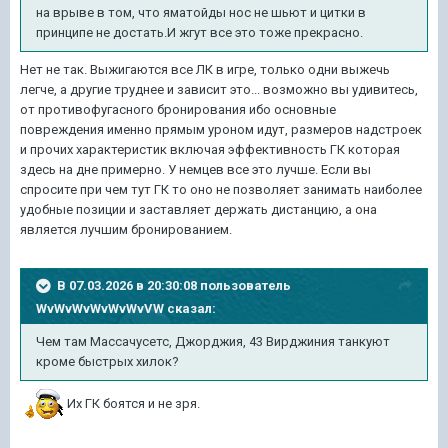
на врыве в том, что яматойды нос не шьют и цитки в
принципе не достать.И жгут все это тоже прекрасно.
Нет не так. Выжигаются все ЛК в игре, только одни выжечь
легче, а другие труднее и зависит это... возможно вы удивитесь,
от противофугасного бронирования ибо основные
повреждения именно прямым уроном идут, размеров надстроек
и прочих характеристик включая эффективность ГК которая
здесь на дне примерно. У немцев все это лучше. Если вы
спросите при чем тут ГК то оно не позволяет занимать наиболее
удобные позиции и заставляет держать дистанцию, а она
является лучшим бронированием.
В 07.03.2026 в 20:30:08 пользователь
WvWvWvWvWvWvVW
сказал:
Чем там Массачусетс, Джорджия, 43 Вирджиния танкуют
кроме быстрых хилок?
Их ГК боятся и не зря.