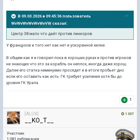
В 09.03.2026 в 09:45:36 пользователь
WvWvWvWvWvWvVW
сказал:
Центр 38 мало что даёт против линкоров
У французов и того нет как нет и ускоренной хилки.
В общем как я и говорил пока в хороших руках и против игроков
не знающих что это за корабль он неплох, иногда даже хорош.
Далее его статка неминуемо просядет и в итоге пробьет дно
если его оставить как есть. ГК требует усиления хотя бы до
уровня ГК Урала.
1
[ALUX]
1 007
__KO_T__
Участник
1 081 публикация