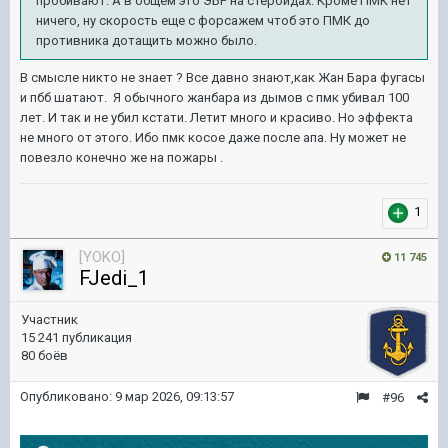
пробивают. А в общем это ЭБР на стероидах. Кроме ПМК нет
ничего, ну скорость еще с форсажем чтоб это ПМК до
противника дотащить можно было.
В смысле никто не знает ? Все давно знают,как Жан Бара фугасы
и пбб шатают. Я обычного жанбара из дымов с пмк убивал 100
лет. И так и не убил кстати. Летит много и красиво. Но эффекта
не много от этого. Ибо пмк косое даже после апа. Ну может не
повезло конечно же на пожары .
1
[YOKO]
11 745
FJedi_1
Участник
15 241 публикация
80 боёв
Опубликовано:
9 мар 2026, 09:13:57
#96