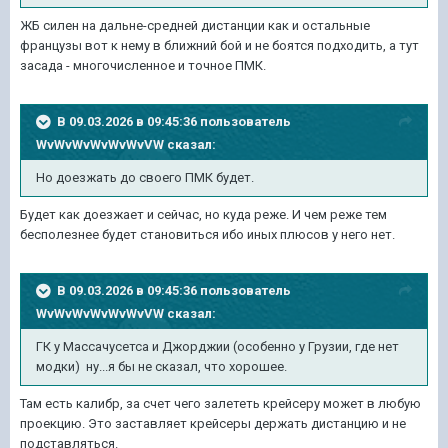
ЖБ силен на дальне-средней дистанции как и остальные
французы вот к нему в ближний бой и не боятся подходить, а тут
засада - многочисленное и точное ПМК.
В 09.03.2026 в 09:45:36 пользователь
WvWvWvWvWvWvVW
сказал:
Но доезжать до своего ПМК будет.
Будет как доезжает и сейчас, но куда реже. И чем реже тем
бесполезнее будет становиться ибо иных плюсов у него нет.
В 09.03.2026 в 09:45:36 пользователь
WvWvWvWvWvWvVW
сказал:
ГК у Массачусетса и Джорджии (особенно у Грузии, где нет
модки) ну...я бы не сказал, что хорошее.
Там есть калибр, за счет чего залететь крейсеру может в любую
проекцию. Это заставляет крейсеры держать дистанцию и не
подставляться.