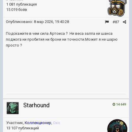
1 081 публикация
15 019 боёв
Опубликовано:
8 мар 2026, 19:40:28
#87
Подскажите в чем сила Артоиса ? Ни веса залпа ни шанса
поджога ни пробития ни брони ни точности.Может я не шарю
просто ?
Starhound
14 649
Участник,
Коллекционер
,
Око
13 107 публикаций