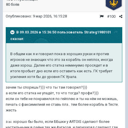
80 боёв
Опубликовано:
9 мар 2026, 16:15:28
#100
В 09.03.2026 в 15:36:50 пользователь
Strateg1980101
сказал:
В общем как я и говорил пока в хороших руках и против
игроков не знающих что это за корабль он неплох, иногда
даже хорош. Далее его статка неминуемо просядет и в
итоге пробьет дно если его оставить как есть. ГК требует
усиления хотя бы до уровня ГК Урала.
зачем ты споришь?))) что ты там говорил?)))
а если его статка не упадёт, то что тогда? профи?)))
если он тебе не понравился по гейплею и ты на нём не можешь,
печать с факсимилией не ставь плз.. тем более корабль в Тесте.
жесть
з.ы. хорошо бы было, если ББшки у ARTOIS сделают более
настильными в раёне тех же фугасов, и перезаряд сделают где