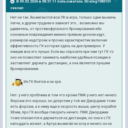
В 09.03.2026 в 08:31:11 пользователь
Strateg1980101
сказал:
Нет не так. Выжигаются все ЛК в игре, только одни выжечь
легче, а другие труднее и зависит это... возможно вы
удивитесь, от противофугасного бронирования ибо
основные повреждения именно прямым уроном идут,
размеров надстроек и прочих характеристик включая
эффективность ГК которая здесь на дне примерно. У
немцев все это лучше. Если вы спросите при чем тут ГК то
оно не позволяет занимать наиболее удобные позиции и
заставляет держать дистанцию, а она является лучшим
бронированием.
Их ГК боятся и не зря.
Нет. у него проблема в том что кроме ПМК у него нет ничего.
Форсаж это хорошо, но допустим у той же Джорджии тоже
есть форсаж, а к нему еще и скорость выше, центр корабля
38 мм, про ГК вообще говорить нечего. ПМК Джорджии
тоже опасаются и держаться на дистанции, но она и с ГК
наподдать может, а Артуа выжигай не хочу и ничего он не