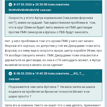
В 07.03.2026 в 20:30:08 пользователь
WvWvWvWvWvWvVW
сказал:
Скорость у этого Артуа нормальная (там разве форсажа
нет?), инвиз не худший. Там единственная проблема в том,
что в круг 32мм не будет жить именно на ПМК-дистанции
против ПМК линкоров и фугасы с ПББ будут заносить.
Нет. у него проблема в том что кроме ПМК у него нет ничего.
Форсаж это хорошо, но допустим у той же Джорджии тоже есть
форсаж, а к нему еще и скорость выше, центр корабля 38 мм, про
ГК вообще говорить нечего. ПМК Джорджии тоже опасаются и
держаться на дистанции, но она и с ГК наподдать может, а Артуа
выжигай не хочу и ничего он не сделает.
В 08.03.2026 в 19:40:28 пользователь
__KO_T__
сказал:
Подскажите в чем сила Артоиса ? Ни веса залпа ни шанса
поджога ни пробития ни брони ни точности.Может я не
шарю просто ?
Сила его в новизне. Никто не знает что с ним делать, приезжают