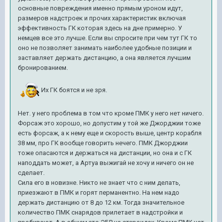
основные повреждения именно прямым уроном идут,
размеров надстроек и прочих характеристик включая
эффективность ГК которая здесь на дне примерно. У
немцев все это лучше. Если вы спросите при чем тут ГК то
оно не позволяет занимать наиболее удобные позиции и
заставляет держать дистанцию, а она является лучшим
бронированием.
Их ГК боятся и не зря.
Нет. у него проблема в том что кроме ПМК у него нет ничего.
Форсаж это хорошо, но допустим у той же Джорджии тоже
есть форсаж, а к нему еще и скорость выше, центр корабля
38 мм, про ГК вообще говорить нечего. ПМК Джорджии
тоже опасаются и держаться на дистанции, но она и с ГК
наподдать может, а Артуа выжигай не хочу и ничего он не
сделает.
Сила его в новизне. Никто не знает что с ним делать,
приезжают в ПМК и горят перманентно. На нем надо
держать дистанцию от 8 до 12 км. Тогда значительное
количество ПМК снарядов прилетает в надстройки и