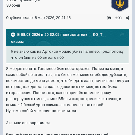
80 боёв
Опубликовано:
8 мар 2026, 20:41:48
#93
В 08.03.2026 в 20:32:05 пользователь
__KO_T__
сказал:
Я не знаю как на Артоисе можно убить Галелео.Предположу
что он был на бб вместо пбб
Я же дал понять. Галлелео был неосторожен. Полез на меня, я
само собой не стоял так, что бы он мог меня свободно дубасить,
покамест он до меня доехал, что бы дать залп, почти половину хп
потерял, как доехал и дал.. я даже не отхилися, потом была
вторая серия. После того, как он пришёл ко мне и сразу
развернулся от меня, а мои ББшки скорострельны и точны, и
немалый белый урон снимала с геллелео...вот и всё.
Ну само собой мне пришлось хилится.
З.ы. мне он понравился..
Вся информация выше является предварительно й .