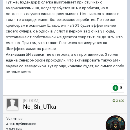
Тут же Людендорф слегка выигрывает при стычках с
американскими ЛК, когда требуется 38 мм пробития, но в
остальных случаях сильно проигрывает. Нет никакого плюса в
том, что снаряды имеет более высокое пробитие. По тем же
крейсерам и эсминцам Шлиффент на 30% будет эффективнее
своего супера, с модкой в 7 слот и перком за 2 очка у Люды,
отставание от собственной же десятки сократиться до 10%. Это
смешно. При том, что талант Лютьенса активируется на
Шлиффене заметно раньше.
Активация БИ зависит не от игрока, а от противников. Это мы
ещё на Североморске проходили, что активировать такую БИ -
задача со звёздочкой. Тут проще, конечно будет, но смысл особо
не поменяется.
8
[BLOOM]
3 600
Ne_Sh_UTka
Участник
4 158 публикаций
2 941 бой