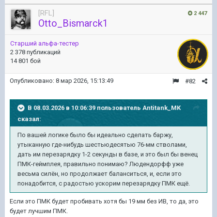
[RFL]
2 447
Otto_Bismarck1
Старший альфа-тестер
2 378 публикаций
14 801 бой
Опубликовано:
8 мар 2026, 15:13:49
#82
В 08.03.2026 в 10:06:39 пользователь
Antitank_MK
сказал:
По вашей логике было бы идеально сделать баржу,
утыканную где-нибудь шестьюдесятью 76-мм ство
лами,
дать им перезарядку 1-2 секунды в базе, и это был бы венец
ПМК-геймплея, правильно понимаю? Людендорфф уже
весьма сил
ён, но продол
жает б
аланситься, и, если это
понадобится, с радостью ускорим перез
арядку ПМК ещ
ё.
Если это ПМК будет пробивать хотя бы 19 мм без ИВ, то да, это
будет лучшим ПМК.