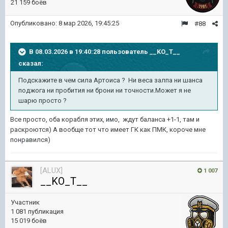
21 159 боёв
Опубликовано:
8 мар 2026, 19:45:25
#88
В 08.03.2026 в 19:40:28 пользователь
__KO_T__
сказал:
Подскажите в чем сила Артоиса ? Ни веса залпа ни шанса
поджога ни пробития ни брони ни точности.Может я не
шарю просто ?
Все просто, оба корабля этих, имо, ждут баланса +1-1, там и
раскроются) А вообще тот что имеет ГК как ПМК, короче мне
понравился)
[ALUX]
1 007
__KO_T__
Участник
1 081 публикация
15 019 боёв