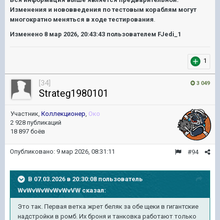
Изменения и нововведения по тестовым кораблям могут
многократно меняться в ходе тестирования
.
Изменено
8 мар 2026, 20:43:43
пользователем FJedi_1
1
[34]
3 049
Strateg1980101
Участник,
Коллекционер
,
Око
2 928 публикаций
18 897 боёв
Опубликовано:
9 мар 2026, 08:31:11
#94
В 07.03.2026 в 20:30:08 пользователь
WvWvWvWvWvWvVW
сказал:
Это так. Первая ветка жрет беляк за обе щеки в гигантские
надстройки в ромб. Их броня и танковка работают только