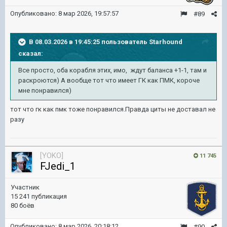
Опубликовано:
8 мар 2026, 19:57:57
#89
В 08.03.2026 в 19:45:25 пользователь
Starhound
сказал:
Все просто, оба корабля этих, имо, ждут баланса +1-1, там и
раскроются) А вообще тот что имеет ГК как ПМК, короче
мне понравился)
тот что гк как пмк тоже понравился.Правда циты не доставал не
разу
[YOKO]
11 745
FJedi_1
Участник
15 241 публикация
80 боёв
Опубликовано:
8 мар 2026, 20:18:12
#90