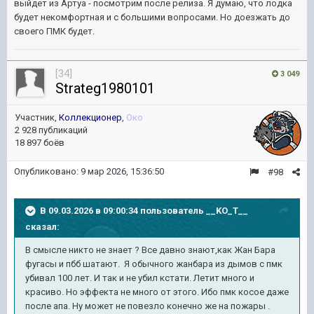
выйдет из Артуа - посмотрим после релиза. Я думаю, что лодка
будет некомфортная и с большими вопросами. Но доезжать до
своего ПМК будет.
[34]
3 049
Strateg1980101
Участник,
Коллекционер
,
Око
2 928 публикаций
18 897 боёв
Опубликовано:
9 мар 2026, 15:36:50
#98
В 09.03.2026 в 09:00:34 пользователь
__KO_T__
сказал:
В смысле никто не знает ? Все давно знают,как Жан Бара
фугасы и пбб шатают. Я обычного жанбара из дымов с пмк
убивал 100 лет. И так и не убил кстати. Летит много и
красиво. Но эффекта не много от этого. Ибо пмк косое даже
после апа. Ну может не повезло конечно же на пожары .