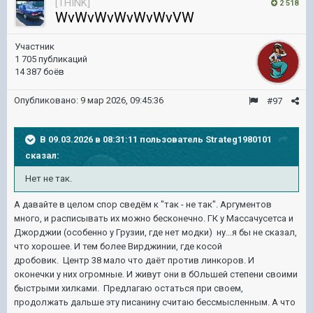
[THINK]
2 518
WvWvWvWvWvWvVW
Участник
1 705 публикаций
14 387 боёв
Опубликовано:
9 мар 2026, 09:45:36
#97
В 09.03.2026 в 08:31:11 пользователь
Strateg1980101
сказал:
Нет
не так
.
А давайте в целом спор сведём к "так - не так". Аргументов
много, и расписывать их можно бесконечно. ГК у Массачусетса и
Джорджии (особенно у Грузии, где нет модки) ну...я бы не сказал,
что хорошее. И тем более Вирджинии, где косой
дробовик. Центр 38 мало что даёт против линкоров. И
оконечки у них огромные. И живут они в бОльшей степени своими
быстрыми хилками. Предлагаю остаться при своем,
продолжать дальше эту писанину считаю бессмысленным. А что