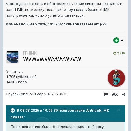
можно даже наглеть и обстреливать такие линкоры, находясь в
зоне ПМК, поскольку, пока такое крупнокалиберное ПМК
пристреляется, можно успеть отсветиться.
Изменено
8 мар 2026, 19:59:32
пользователем amp73
4
[THINK]
2 518
WvWvWvWvWvWvVW
Участник
1 705 публикаций
14 387 боёв
Опубликовано:
8 мар 2026, 17:42:39
#86
В 08.03.2026 в 10:06:39 пользователь
Antitank_MK
сказал:
По
вашей логике было бы идеально сделать баржу,