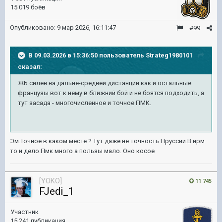
15 019 боёв
Опубликовано:
9 мар 2026, 16:11:47
#99
В 09.03.2026 в 15:36:50 пользователь
Strateg1980101
сказал:
ЖБ силен на дальне-средней дистанции как и остальные
французы вот к нему в ближний бой и не боятся подходить, а
тут засада - многочисленное и точное ПМК.
Эм.Точное в каком месте ? Тут даже не точность Пруссии.В ирм
то и дело.Пмк много а пользы мало. Оно косое
[YOKO]
11 745
FJedi_1
Участник
15 241 публикация