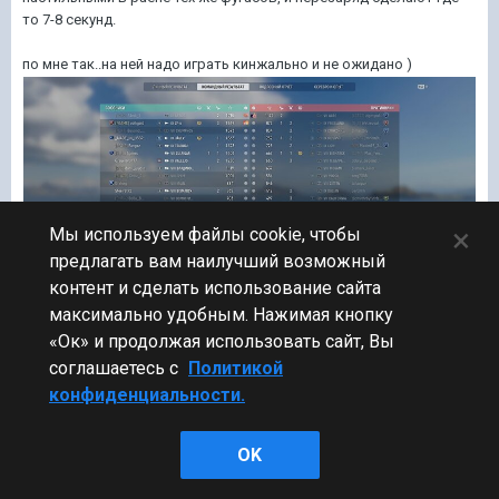
то 7-8 секунд.
по мне так..на ней надо играть кинжально и не ожидано )
×
Мы используем файлы cookie, чтобы
предлагать вам наилучший возможный
контент и сделать использование сайта
максимально удобным. Нажимая кнопку
«Ок» и продолжая использовать сайт, Вы
Изменено
9 мар 2026, 16:46:14
пользователем FJedi_1
соглашаетесь с
Политикой
конфиденциальности.
1
OK
Назад
Вперёд
Страница 5 из 7