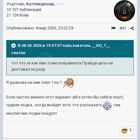
Участник,
Коллекционер
,
Око
13 107 публикаций
21 159 боёв
Опубликовано:
8 мар 2026, 20:22:29
#91
В 08.03.2026 в 19:57:57 пользователь
__KO_T__
сказал:
тот что гк как пмк тоже понравился.Правда циты не
доставал не разу
Я ушакова на нем слил 1 на 1
Если честно именно этот вариант жб я хотел бы себе в порт)
чудная лодка, когда выйдет есть что рассказать
там
многие пмк лодки покурят
1