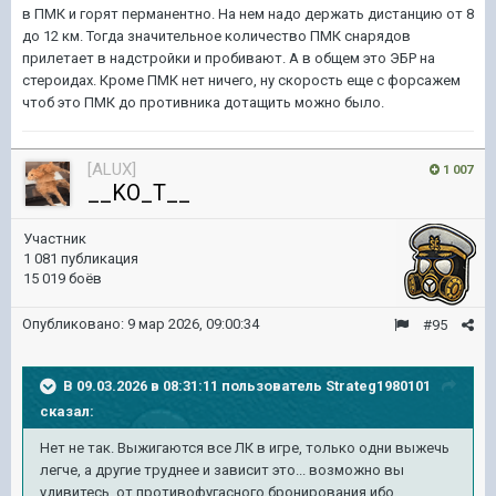
в ПМК и горят перманентно. На нем надо держать дистанцию от 8
до 12 км. Тогда значительное количество ПМК снарядов
прилетает в надстройки и пробивают. А в общем это ЭБР на
стероидах. Кроме ПМК нет ничего, ну скорость еще с форсажем
чтоб это ПМК до противника дотащить можно было.
[ALUX]
1 007
__KO_T__
Участник
1 081 публикация
15 019 боёв
Опубликовано:
9 мар 2026, 09:00:34
#95
В 09.03.2026 в 08:31:11 пользователь
Strateg1980101
сказал:
Нет не так. Выжигаются все ЛК в игре, только одни выжечь
легче, а другие труднее и зависит это... возможно вы
удивитесь, от противофугасного бронирования ибо