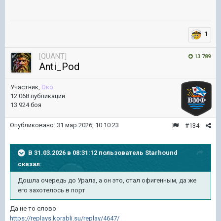
1
[QUANT]
13 789
Anti_Pod
Участник,
Око
12 068 публикаций
13 924 боя
Опубликовано:
31 мар 2026, 10:10:23
#134
В 31.03.2026 в 08:31:12 пользователь
Starhound
сказал:
Дошла очередь до Урала, а он это, стал офигенным, да же
его захотелось в порт
Да не то слово
https://replays.korabli.su/replay/4647/