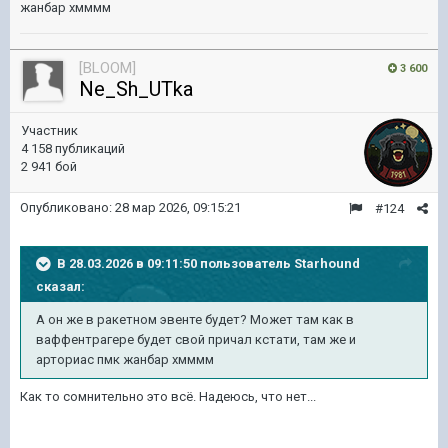
жанбар хмммм
[BLOOM]
3 600
Ne_Sh_UTka
Участник
4 158 публикаций
2 941 бой
Опубликовано:
28 мар 2026, 09:15:21
#124
В 28.03.2026 в 09:11:50 пользователь
Starhound
сказал:
А он же в ракетном эвенте будет? Может там как в
ваффентрагере будет свой причал кстати, там же и
арториас пмк жанбар хмммм
Как то сомнительно это всё. Надеюсь, что нет...