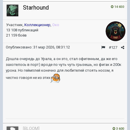
Starhound
14 650
Участник,
Коллекционер
,
Око
13 108 публикаций
21 159 боёв
Опубликовано:
31 мар 2026, 08:31:12
#127
Дошла очередь до Урала, а он это, стал офигенным, да же его
захотелось в порт) вроде по чуть чуть грызешь, но фигак и 200к
урона. Но геймплей конечно для любителей стоять носом, я
честно говоря не из этих
[BLOOM]
3 600