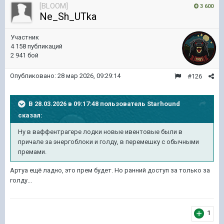
[BLOOM]
3 600
Ne_Sh_UTka
Участник
4 158 публикаций
2 941 бой
Опубликовано:
28 мар 2026, 09:29:14
#126
В 28.03.2026 в 09:17:48 пользователь
Starhound
сказал:
Ну в ваффентрагере лодки новые ивентовые были в
причале за энергоблоки и голду, в перемешку с обычными
премами.
Артуа ещё ладно, это прем будет. Но ранний доступ за только за
голду...
1