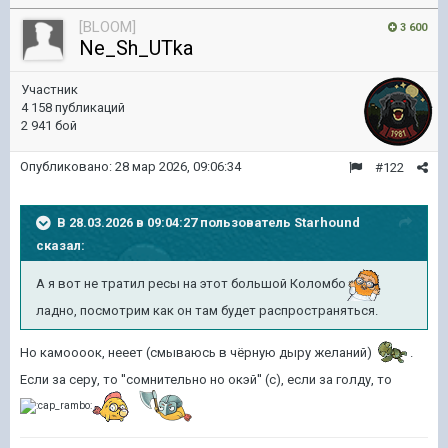
[BLOOM]
3 600
Ne_Sh_UTka
Участник
4 158 публикаций
2 941 бой
Опубликовано:
28 мар 2026, 09:06:34
#122
В 28.03.2026 в 09:04:27 пользователь
Starhound
сказал:
А я вот не тратил ресы на этот большой Коломбо
ладно, посмотрим как он там будет распространяться.
Но камоооок, нееет (смываюсь в чёрную дыру желаний)
.
Если за серу, то ''сомнительно но окэй'' (с), если за голду, то