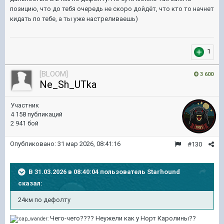
позицию, что до тебя очередь не скоро дойдёт, что кто то начнет
кидать по тебе, а ты уже настреливаешь)
1
[BLOOM]
3 600
Ne_Sh_UTka
Участник
4 158 публикаций
2 941 бой
Опубликовано:
31 мар 2026, 08:41:16
#130
В 31.03.2026 в 08:40:04 пользователь
Starhound
сказал:
24км по дефолту
Чего-чего???? Неужели как у Норт Каролины??