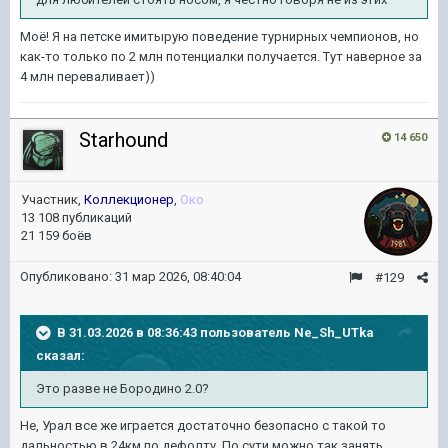
Моё! Я на петске имитырую поведение турнирных чемпионов, но
как-то только по 2 млн потенциалки получается. Тут наверное за
4 млн переваливает))
Starhound
14 650
Участник,
Коллекционер
,
Око
13 108 публикаций
21 159 боёв
Опубликовано:
31 мар 2026, 08:40:04
#129
В 31.03.2026 в 08:36:43 пользователь
Ne_Sh_UTka
сказал:
Это разве не Бородино 2.0?
Не, Урал все же играется достаточно безопасно с такой то
дальностью в 24км по дефолту. По сути можно так занять