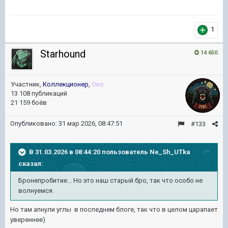
1
Starhound
14 650
Участник,
Коллекционер
,
Око
13 108 публикаций
21 159 боёв
Опубликовано:
31 мар 2026, 08:47:51
#133
В 31.03.2026 в 08:44:20 пользователь
Ne_Sh_UTka
сказал:
Бронепробитие... Но это наш старый бро, так что особо не
волнуемся.
Но там апнули углы в последнем блоге, так что в целом царапает
увереннее)