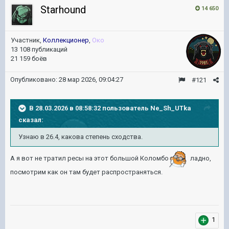
Starhound
14 650
Участник,
Коллекционер
,
Око
13 108 публикаций
21 159 боёв
Опубликовано:
28 мар 2026, 09:04:27
#121
В 28.03.2026 в 08:58:32 пользователь
Ne_Sh_UTka
сказал:
Узнаю в 26.4, какова степень сходства.
А я вот не тратил ресы на этот большой Коломбо
ладно,
посмотрим как он там будет распространяться.
1