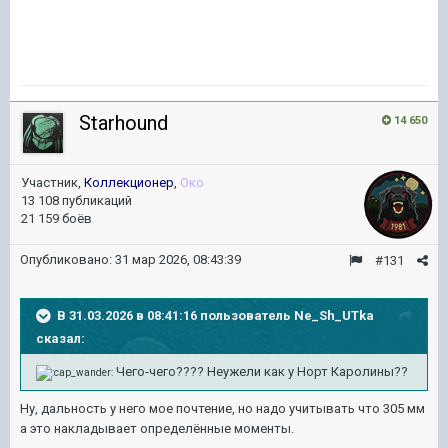
Starhound
14 650
Участник,
Коллекционер
,
Око
13 108 публикаций
21 159 боёв
Опубликовано:
31 мар 2026, 08:43:39
#131
В 31.03.2026 в 08:41:16 пользователь
Ne_Sh_UTka
сказал:
Чего-чего???? Неужели как у Норт Каролины??
Ну, дальность у него мое почтение, но надо учитывать что 305 мм
а это накладывает определённые моменты.