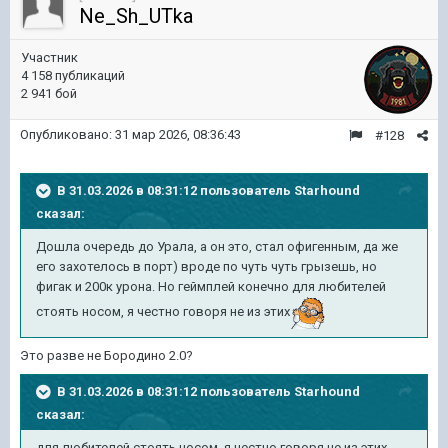
Ne_Sh_UTka
Участник
4 158 публикаций
2 941 бой
Опубликовано:
31 мар 2026, 08:36:43
#128
В 31.03.2026 в 08:31:12 пользователь
Starhound
сказал:
Дошла очередь до Урала, а он это, стал офигенным, да же
его захотелось в порт) вроде по чуть чуть грызешь, но
фигак и 200к урона. Но геймплей конечно для любителей
стоять носом, я честно говоря не из этих
Это разве не Бородино 2.0?
В 31.03.2026 в 08:31:12 пользователь
Starhound
сказал:
для любителей стоять носом, я честно говоря не из этих