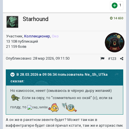
1
Starhound
14 650
Участник,
Коллекционер
,
Око
13 108 публикаций
21 159 боёв
Опубликовано:
28 мар 2026, 09:11:50
#123
В 28.03.2026 в 09:06:34 пользователь
Ne_Sh_UTka
сказал:
Но камоооок, нееет (смываюсь в чёрную дыру желаний)
. Если за серу, то ''сомнительно но окэй'' (с), если за
голду, то
А он же в ракетном эвенте будет? Может там как в
ваффентрагере будет свой причал кстати, там же и арториас пмк