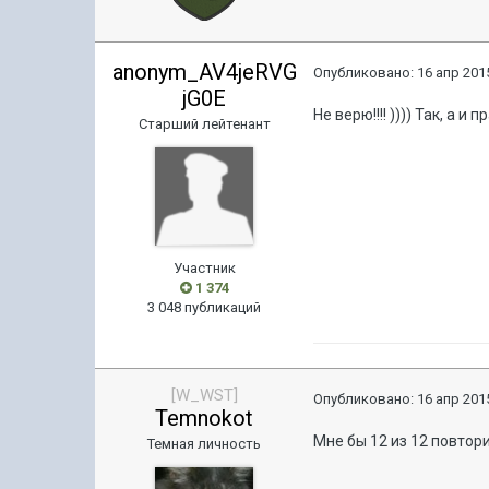
anonym_AV4jeRVG
Опубликовано:
16 апр 2015
jG0E
Не верю!!!! )))) Так, а
Старший лейтенант
Участник
1 374
3 048 публикаций
[W_WST]
Опубликовано:
16 апр 2015
Temnokot
Мне бы 12 из 12 повтори
Темная личность