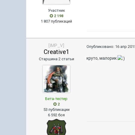
Участник
2 198
1 807 публикаций
[IMP_V]
Опубликовано:
16 апр 2015
Creative1
круто, малорик
Старшина 2 статьи
Бета-тестер
2
53 публикации
6 592 боя