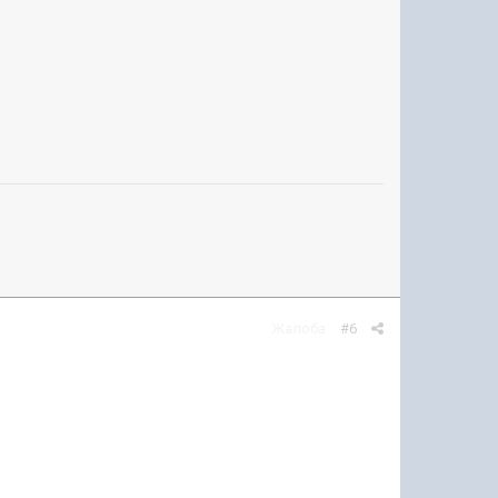
Жалоба
#6