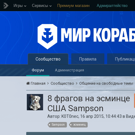
Игры
Сервисы
Премиум магазин
Адмиралтейство
Сообщество
Правила
Публикац
Форум
Администрация
Главная
Сообщество
Общение на свободные темы
8 фрагов на эсминце
США Sampson
Автор:
K0T0nec
,
16 апр 2015, 10:44:43
в
Виде
Sampson
эсминец