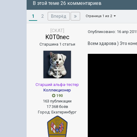
В этой теме 26 комментариев
1
Вперёд
2
Страница 1 из 2
[CKAT]
Опубликовано:
16 апр 2015
K0T0nec
Всем здарова ) Это кон
Старшина 1 статьи
Старший альфа-тестер
Коллекционер
190
163 публикации
17 368 боёв
Город
:
Екатеринбург