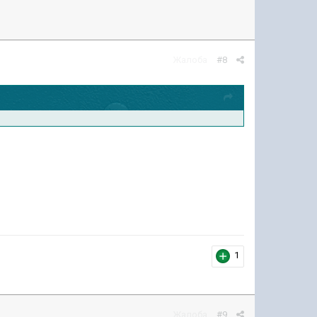
Жалоба
#8
1
Жалоба
#9