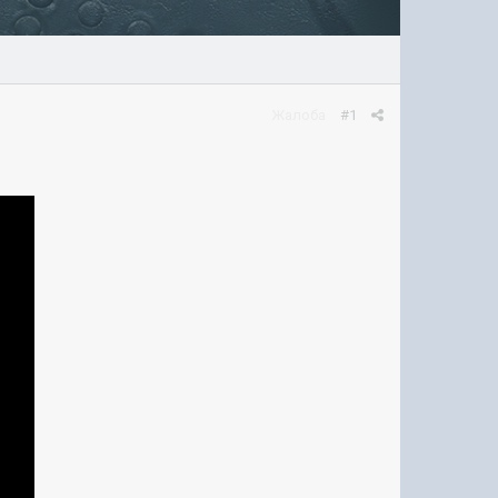
Жалоба
#1