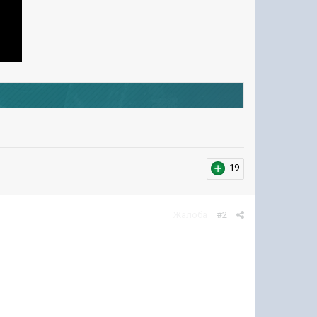
19
Жалоба
#2