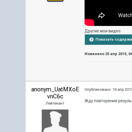
Другие мои видео:
Показать содерж
Изменено
25 апр 2015, 0
anonym_UatMXoE
Опубликовано:
16 апр 2015
vnC6c
Жду повторения результ
Лейтенант