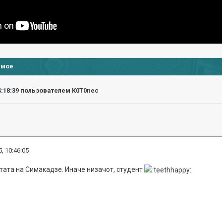
имое
4:18:39
пользователем K0T0nec
, 10:46:05
ата на Симакадзе. Иначе низачот, студент