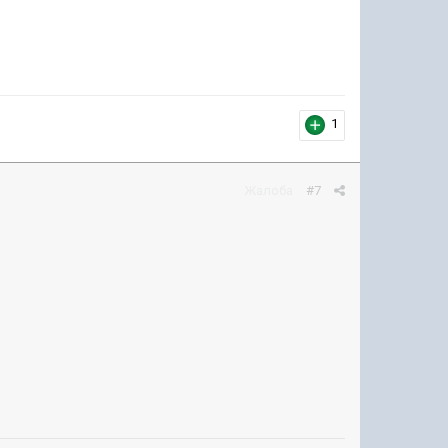
1
Жалоба
#7