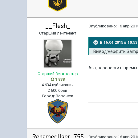
__Flesh_
Опубликовано:
16 апр 2015
Старший лейтенант
В 16.04.2015 в 10:
Вывод:нерфить Samp
Ага, перевести в премы
Старший бета-тестер
1 838
4 634 публикации
2 600 боёв
Город
:
Воронеж
RenamedUser_755
Опубликовано:
16 апр 2015