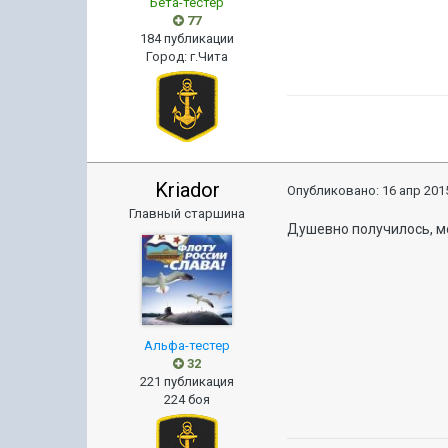
Бета-тестер
77
184 публикации
Город
:
г.Чита
Kriador
Опубликовано:
16 апр 2015
Главный старшина
Душевно получилось, м
Альфа-тестер
32
221 публикация
224 боя