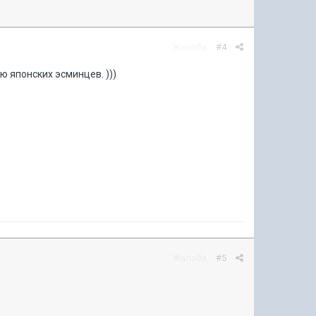
Жалоба
#4
ию японских эсминцев. )))
Жалоба
#5