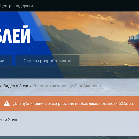
Центр поддержки
ии
Ответы разработчиков
Видео и Звук
8 фрагов на эсминце США Sampson
Для публикации в этом разделе необходимо провести 50 боёв.
о и Звук