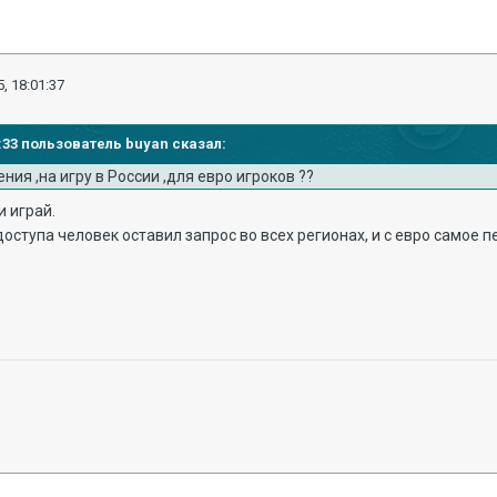
, 18:01:37
59:33 пользователь buyan сказал:
ния ,на игру в России ,для евро игроков ??
и играй.
доступа человек оставил запрос во всех регионах, и с евро самое 