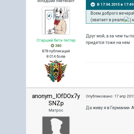
Младший лейтенант
В 17.04.2015 в 17:4
Всем доброго вечера!
(хватает в реале
м
Друг мой, а за чем ты 
Старший бета-тестер
придется тоже на нем
380
878 публикаций
8 014 боёв
anonym_lOfDOx7y
Опубликовано:
17 апр 2015
SNZp
Да живу я в Германии. 
Матрос