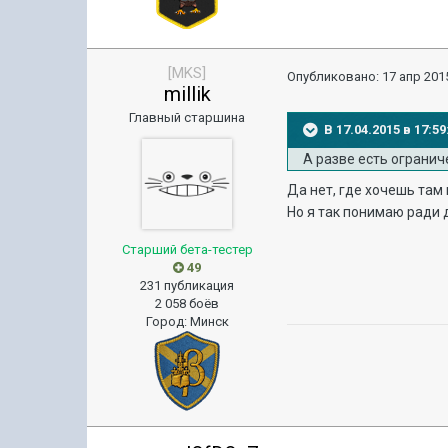
[MKS]
Опубликовано:
17 апр 2015
millik
Главный старшина
В 17.04.2015 в 17:
А разве есть ограниче
Да нет, где хочешь там 
Но я так понимаю ради 
Старший бета-тестер
49
231 публикация
2 058 боёв
Город
:
Минск