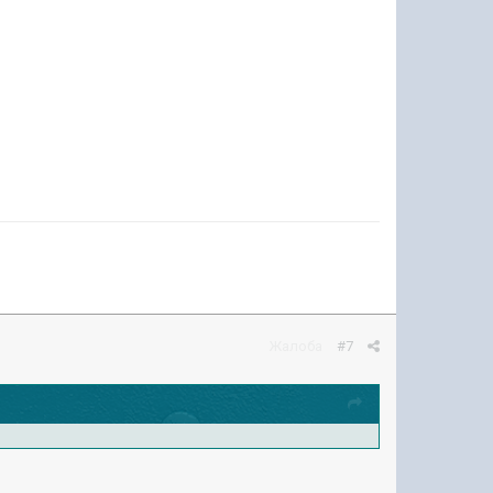
Жалоба
#7