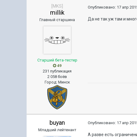
[MKS]
Опубликовано:
17 апр 2015
millik
Да не так уж там и мног
Главный старшина
Старший бета-тестер
49
231 публикация
2 058 боёв
Город
:
Минск
buyan
Опубликовано:
17 апр 2015
Младший лейтенант
А разве есть ограничени