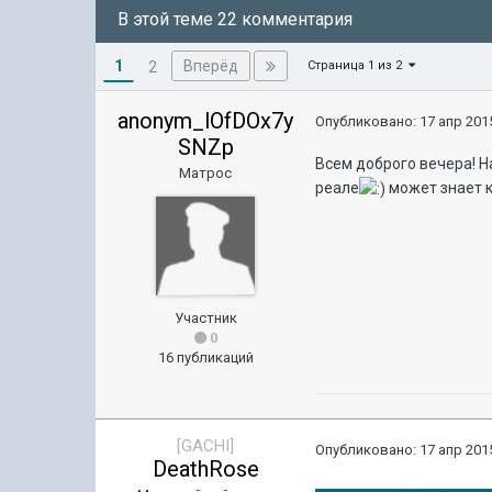
В этой теме 22 комментария
1
Вперёд
2
Страница 1 из 2
anonym_lOfDOx7y
Опубликовано:
17 апр 2015
SNZp
Всем доброго вечера! Н
Матрос
реале
может знает к
Участник
0
16 публикаций
[GACHI]
Опубликовано:
17 апр 2015
DeathRose