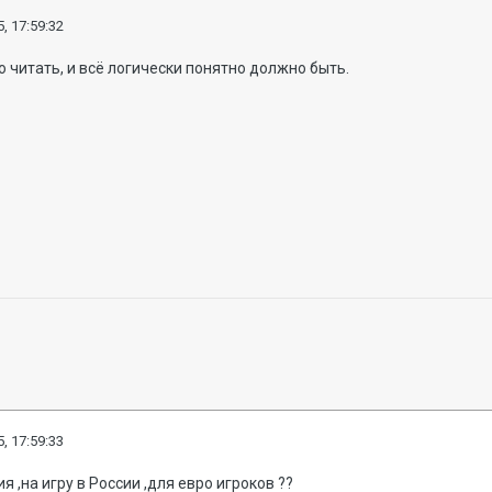
, 17:59:32
о читать, и всё логически понятно должно быть.
, 17:59:33
я ,на игру в России ,для евро игроков ??