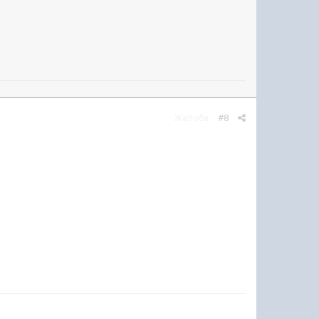
Жалоба
#8