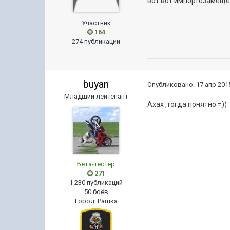
вот вот импортозамещ
Участник
164
274 публикации
buyan
Опубликовано:
17 апр 2015
Младший лейтенант
Ахах ,тогда понятно =))
Бета-тестер
271
1 230 публикаций
50 боёв
Город
:
Рашка