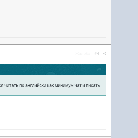
Жалоба
#4
ся читать по английски как минимум чат и писать