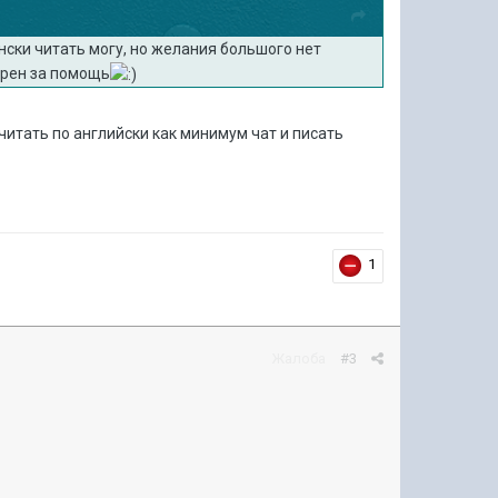
нски читать могу, но желания большого нет
арен за помощь
 читать по английски как минимум чат и писать
1
Жалоба
#3