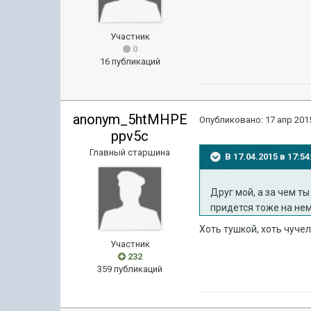
Участник
0
16 публикаций
anonym_5htMHPE
Опубликовано:
17 апр 2015
ppv5c
Главный старшина
В 17.04.2015 в 17:
Друг мой, а за чем т
придется тоже на не
Хоть тушкой, хоть чучел
Участник
232
359 публикаций