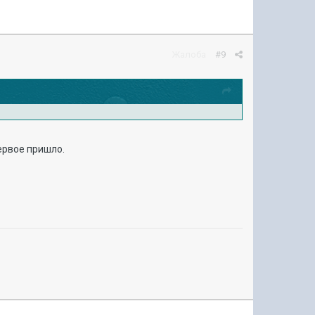
Жалоба
#9
первое пришло.