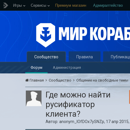
Игры
Сервисы
Премиум магазин
Адмиралтейство
Сообщество
Правила
Публикац
Форум
Администрация
Главная
Сообщество
Общение на свободные темы
Где можно найти
русификатор
клиента?
Автор:
anonym_lOfDOx7ySNZp
,
17 апр 2015,