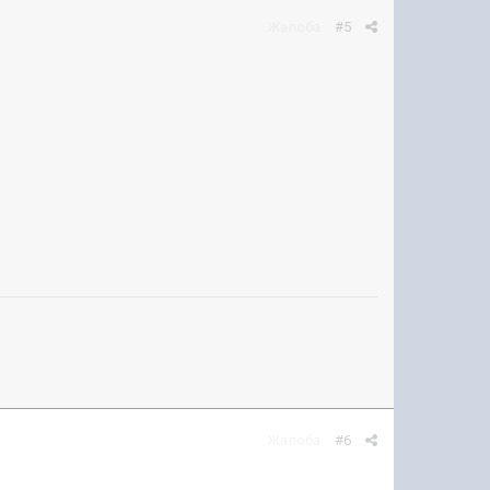
Жалоба
#5
Жалоба
#6