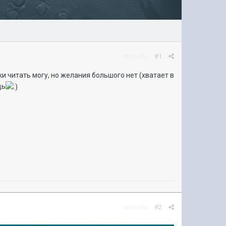
Жалоба
#1
и читать могу, но желания большого нет (хватает в
щь
Жалоба
#2