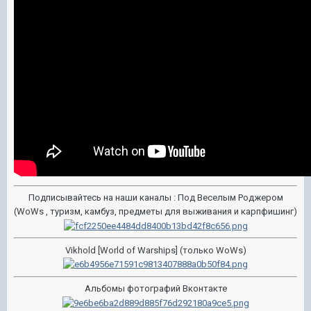
Подписывайтесь на наши каналы : Под Веселым Роджером
(WoWs , туризм, камбуз, предметы для выживания и карпфишинг)
Vikhold [World of Warships] (только WoWs)
Альбомы фотографий Вконтакте