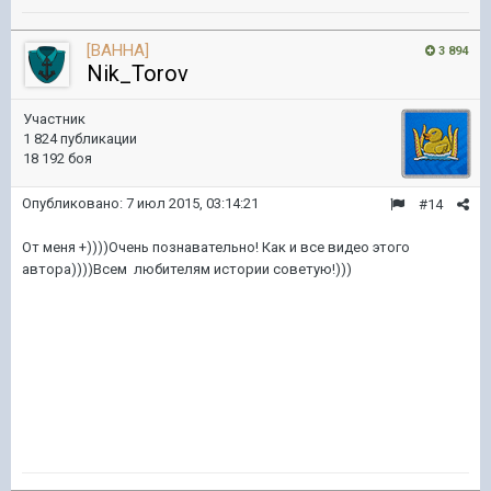
[BAHHA]
3 894
Nik_Torov
Участник
1 824 публикации
18 192 боя
Опубликовано:
7 июл 2015, 03:14:21
#14
От меня +))))Очень познавательно! Как и все видео этого
автора))))Всем любителям истории советую!)))