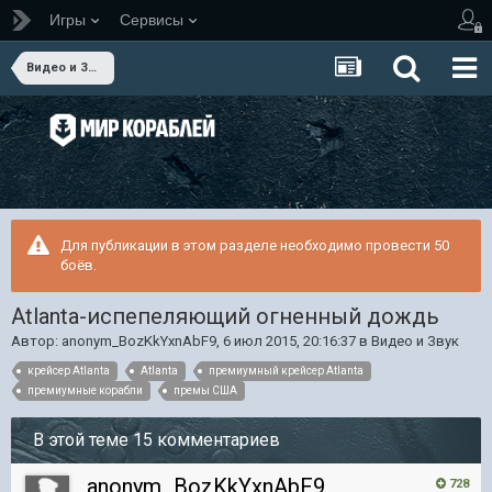
Игры
Сервисы
Видео и Звук
Для публикации в этом разделе необходимо провести 50
боёв.
Atlanta-испепеляющий огненный дождь
Автор:
anonym_BozKkYxnAbF9
,
6 июл 2015, 20:16:37
в
Видео и Звук
крейсер Atlanta
Atlanta
премиумный крейсер Atlanta
премиумные корабли
премы США
В этой теме 15 комментариев
anonym_BozKkYxnAbF9
728