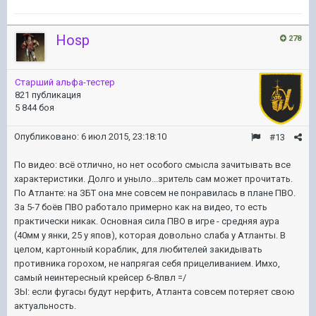
Hosp
278
Старший альфа-тестер
821 публикация
5 844 боя
Опубликовано:
6 июл 2015, 23:18:10
#13
По видео: всё отлично, но нет особого смысла зачитывать все
характеристики. Долго и уныло...зритель сам может прочитать.
По Атланте: на ЗБТ она мне совсем не понравилась в плане ПВО.
За 5-7 боёв ПВО работало примерно как на видео, то есть
практически никак. Основная сила ПВО в игре - средняя аура
(40мм у янки, 25 у япов), которая довольно слаба у Атланты. В
целом, картонный кораблик, для любителей закидывать
противника горохом, не напрягая себя прицеливанием. Имхо,
самый неинтересный крейсер 6-8лвл =/
ЗЫ: если фугасы будут нерфить, Атланта совсем потеряет свою
актуальность.