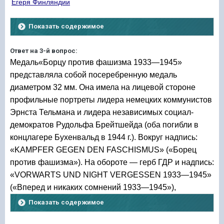
Егеря Финляндии
Показать содержимое
Ответ на 3-й вопрос:
Медаль«Борцу против фашизма 1933—1945»
представляла собой посеребренную медаль
диаметром 32 мм. Она имела на лицевой стороне
профильные портреты лидера немецких коммунистов
Эрнста Тельмана и лидера независимых социал-
демократов Рудольфа Брейтшейда (оба погибли в
концлагере Бухенвальд в 1944 г.). Вокруг надпись:
«KAMPFER GEGEN DEN FASCHISMUS» («Борец
против фашизма»). На обороте — герб ГДР и надпись:
«VORWARTS UND NIGHT VERGESSEN 1933—1945»
(«Вперед и никаких сомнений 1933—1945»),
Показать содержимое