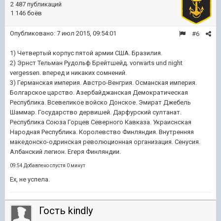
2 487 публикаций
1 146 боёв
Опубликовано:
7 июл 2015, 09:54:01
#6
1) Четвертый корпус пятой армии США. Бразилия.
2) Эрнст Тельман Рудольф Брейтшейд. vorwarts und night
vergessen. вперед и никаких сомнений.
3) Германская империя. Австро-Венгрия. Османская империя.
Болгарское царство. Азербайджанская Демократическая
Республика. Всевеликое войско Донское. Эмират Джебель
Шаммар. Государство дервишей. Дарфурский султанат.
Республика Союза Горцев Северного Кавказа. Украиснская
Народная Республика. Королевство Финляндия. Внутренняя
македонско-одринская революционная организация. Сенусия.
Албанский легион. Егеря Финляндии.
09:54 Добавлено спустя 0 минут
Ех, не успела.
Гость kindly