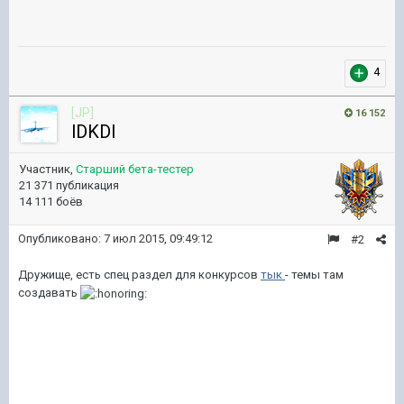
4
[JP]
16 152
lDKDl
Участник,
Старший бета-тестер
21 371 публикация
14 111 боёв
Опубликовано:
7 июл 2015, 09:49:12
#2
Дружище, есть спец раздел для конкурсов
тык
- темы там
создавать