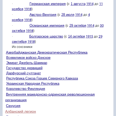
Германская империя
·
(с
1 августа
1914
до
11
ноября
1918
)
Австро-Венгрия
·
(с
28 июля
1914
до
4
ноября
1918
)
Османская империя
·
(с
29 октября
1914
до
30
октября
1918
)
Болгарское царство
·
(с
14 октября
1915
до
29
сентября
1918
)
Их союзники
Азербайджанская Демократическая Республика
Всевеликое войско Донское
Эмират Джебель-Шаммар
Государство дервишей
Дарфурский султанат
Республика Союза Горцев Северного Кавказа
Украинская Народная Республика
Королевство Финляндия
Внутренняя македонско-одринская революционная
организация
Сенусия
Албанский легион