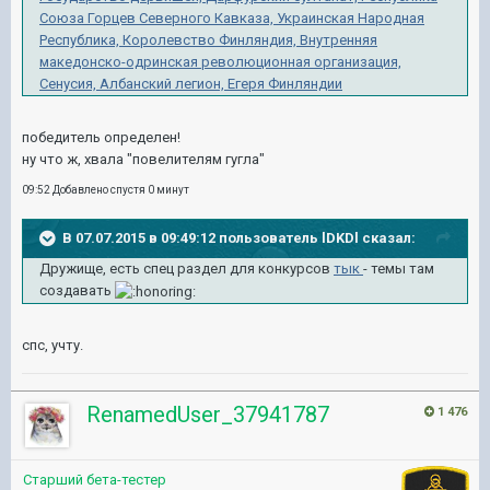
Союза Горцев Северного Кавказа,
Украинская Народная
Республика,
Королевство Финляндия,
Внутренняя
македонско-одринская революционная организация,
Сенусия,
Албанский легион,
Егеря Финляндии
победитель определен!
ну что ж, хвала "повелителям гугла"
09:52 Добавлено спустя 0 минут
В 07.07.2015 в 09:49:12 пользователь lDKDl сказал:
Дружище, есть спец раздел для конкурсов
тык
- темы там
создавать
спс, учту.
RenamedUser_37941787
1 476
Старший бета-тестер