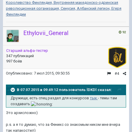
Королевство Финляндия,
Внутренняя македонско-одринская
революционная организация,
Сенусия,
Албанский легион,
Егеря
Финляндии
Ethylovii_General
92
Старший альфа-тестер
347 публикаций
997 боёв
Опубликовано:
7 июл 2015, 09:50:55
#4
В 07.07.2015 в 09:49:12 пользователь lDKDl сказал:
Дружище, есть спец раздел для конкурсов
тык
- темы там
создавать
Это архисложно)
p.s. а я то думаю, что за Феникс со знакомым ником мне вчера
так напакостил)