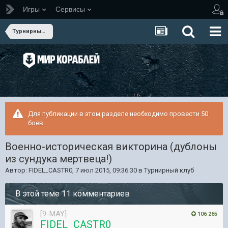
Игры
Сервисы
Турнирный клуб
Для публикации в этом разделе необходимо провести 50
боёв.
Военно-историческая викторина (дублоны
из сундука мертвеца!)
Автор:
FIDEL_CASTR0
,
7 июл 2015, 09:36:30
в
Турнирный клуб
В этой теме 11 комментариев
[9-MAY]
106 265
FIDEL_CASTR0