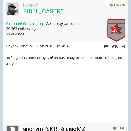
[9-MAY]
106 265
FIDEL_CASTR0
Старший бета-тестер
,
Автор руководств
39 363 публикации
33 484 боя
Опубликовано:
7 июл 2015, 10:14:16
#10
победитель приз получил! за сим тему можно закрывать! спс, за
игру!
anonym_SKRIRnuiaoMZ
1 146