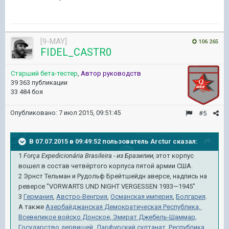
[9-MAY]
106 265
FIDEL_CASTR0
Старший бета-тестер
,
Автор руководств
39 363 публикации
33 484 боя
Опубликовано:
7 июл 2015, 09:51:45
#5
В 07.07.2015 в 09:49:52 пользователь Arctur сказал:
1
Força Expedicionária Brasileira - из Бразилии,
этот корпус
вошел в состав четвёртого корпуса пятой армии США.
2 Эрнст Тельман и Рудольф Брейтшейдн аверсе, надпись на
реверсе "VORWARTS UND NIGHT VERGESSEN 1933—1945"
3
Германия
,
Австро-Венгрия
,
Османская империя
,
Болгария
.
А также
Азербайджанская Демократическая Республика,
Всевеликое войско Донское,
Эмират Джебель-Шаммар,
Государство дервишей,
Дарфурский султанат,
Республика