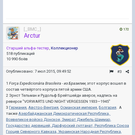
[_BMC_]
172
Arctur
Старший альфа-тестер
,
Коллекционер
518 публикаций
10 990 боёв
Опубликовано:
7 июл 2015, 09:49:52
#3
1
Força Expedicionária Brasileira - из Бразилии,
этот корпус вошел в
состав четвёртого корпуса пятой армии США.
2 Эрнст Тельман и Рудольф Брейтшейдн аверсе, надпись на
реверсе "VORWARTS UND NIGHT VERGESSEN 1933—1945"
3
Германия
,
Австро-Венгрия
,
Османская империя
,
Болгария
. А
также
Азербайджанская Демократическая Республика,
Всевеликое войско Донское,
Эмират Джебель-Шаммар,
Государство дервишей,
Дарфурский султанат,
Республика Союза
Горцев Северного Кавказа,
Украинская Народная Республика,