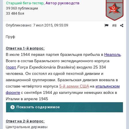
Старший бета-тестер
,
Автор руководств
39 363 публикации
33 484 боя
Опубликовано:
7 июл 2015, 09:55:09
#8
Пруф
Ответ на 1-й вопрос:
В июле 1944 первая партия бразильцев прибыла в
Неаполь
.
Всего в состав Бразильского экспедиционного корпуса
(
порт.
Força Expedicionária Brasileira
) входило 25 334
человека. Он состоял из одной пехотной дивизии и
авиационной группировки. Бразильская дивизия воевала в
составе четвёртого корпуса
5-й армии США
на
итальянском
фронте
с сентября 1944 до капитуляции немецких войск в
Италии в апреле 1945
Показать содержимое
Ответ на 2-й вопрос:
Центральные державы