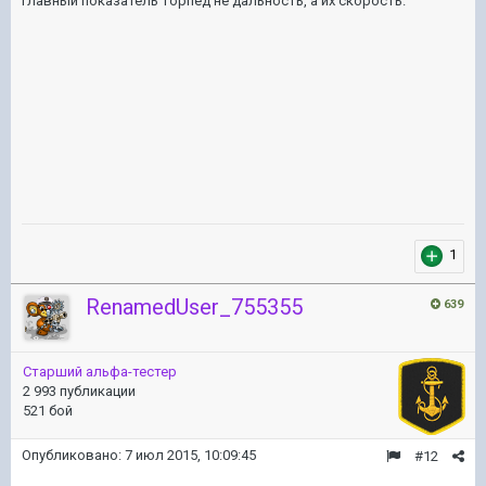
Главный показатель торпед не дальность, а их скорость.
1
RenamedUser_755355
639
Старший альфа-тестер
2 993 публикации
521 бой
Опубликовано:
7 июл 2015, 10:09:45
#12