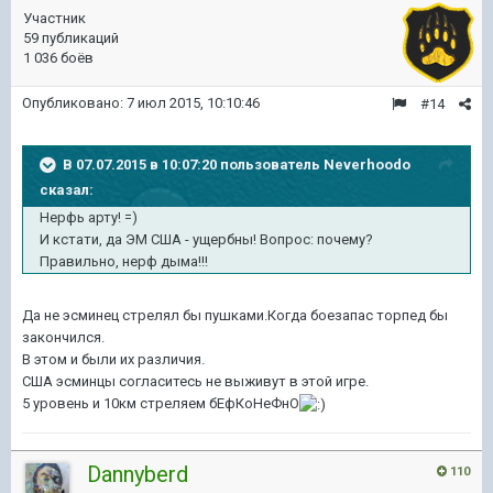
Участник
59 публикаций
1 036 боёв
Опубликовано:
7 июл 2015, 10:10:46
#14
В 07.07.2015 в 10:07:20 пользователь Neverhoodo
сказал:
Нерфь арту! =)
И кстати, да ЭМ США - ущербны! Вопрос: почему?
Правильно, нерф дыма!!!
Да не эсминец стрелял бы пушками.Когда боезапас торпед бы
закончился.
В этом и были их различия.
США эсминцы согласитесь не выживут в этой игре.
5 уровень и 10км стреляем бЕфКоНеФнО
Dannyberd
110