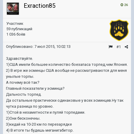
Exraction85
26
Участник
59 публикаций
1 036 боёв
Опубликовано:
7 июл 2015, 10:02:13
#1
Здравствуйте.
1)США имели большее количество боезапаса торпед,чем Япония.
2) В игре же эсминцы США вообще не рассматриваются для меня
унылые торпы.
А почему всё так?
Главный показатели у эсминца?
Дальность торпед.
Да остальные практически одинаковые у всех эсминцев.Ну так
чутка разница по уровню.
1)Стой в незаметности и пуляй торпедами.
2)Они бесконечны.
3)кидай на 10-20 км по перезарядке
4) В итоге ты будешь меганигабитор.