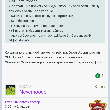
Дальность торпед.
Да остальные практически одинаковые у всех эсминцев.Ну
так чутка разница по уровню.
1)Стой в незаметности и пуляй торпедами.
2)Они бесконечны.
3)кидай на 10-20 км по перезарядке
4) В итоге ты будешь меганигабитор.
Фишка в бесконечности торпед!Их не 6 и 6 в запасе!Их
бЕфКоНеФнО!
Когда на дистанции обнаружения тебя разберет Американский
ЭМ с ГК за 15 сек, мнение может резко поменяться...
Обе ветки Эсминцев хороши и интересны, несмотря на нерф 0.4.
1
[BCATS]
1 689
Neverhoodo
Старший альфа-тестер
3 661 публикация