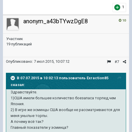
1
anonym_a43bTYwzDgE8
10
Участник
19 публикаций
Опубликовано:
7 июл 2015, 10:07:12
#7
В 07.07.2015 в 10:02:13 пользователь Exraction85
сказал:
Здравствуйте.
1)США имели большее количество боезапаса торпед,чем
Япония.
2) В игре же эсминцы США вообще не рассматриваются для
меня унылые торпы.
А почему всё так?
Главный показатели у эсминца?