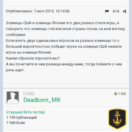
Опубликовано:
7 июл 2015, 10:14:06
#19
Эсминцы США и эсминцы Японии это два разных стиля игры, и
говорить что эсминцы той или иной страны плохи, на мой взгляд
слабоумие.
Если взять двух одинаковых игроков на разных эсминцах то с
большей вероятностью победит игрок на эсминце США нежели
игрок на эсминце Японии.
Каким образом спросите вы?
А вы почитайте в чем разница между ними, тогда поймете о чем
речь идет.
[ONB]
1 202
Deadborn_MK
Старший бета-тестер
1 749 публикаций
7 568 боёв