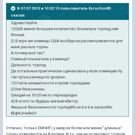
В 07.07.2015 в 10:02:13 пользователь Exraction85
сказал:
Здравствуйте.
1)США имели большее количество боезапаса торпед,чем
Япония.
2) В игре же эсминцы США вообще не рассматриваются для
меня унылые торпы.
А почему всё так?
Главный показатели у эсминца?
Дальность торпед.
Да остальные практически одинаковые у всех эсминцев.Ну
так чутка разница по уровню.
1)Стой в незаметности и пуляй торпедами.
2)Они бесконечны.
3)кидай на 10-20 км по перезарядке
4) В итоге ты будешь меганигабитор.
Фишка в бесконечности торпед!Их не 6 и 6 в запасе!Их
бЕфКоНеФнО!
Отлично, только ЕМНИП, у амеров более или менее "длинные"
торпы появляются на 8 уровне. И то, они не позволяют толком