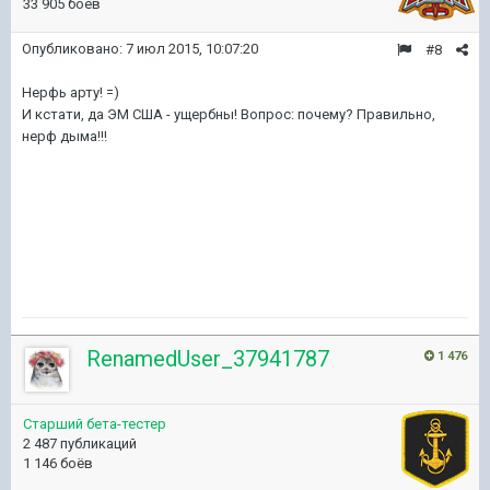
33 905 боёв
Опубликовано:
7 июл 2015, 10:07:20
#8
Нерфь арту! =)
И кстати, да ЭМ США - ущербны! Вопрос: почему? Правильно,
нерф дыма!!!
RenamedUser_37941787
1 476
Старший бета-тестер
2 487 публикаций
1 146 боёв