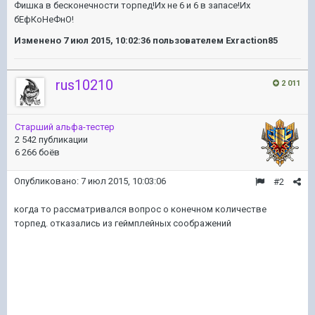
Фишка в бесконечности торпед!Их не 6 и 6 в запасе!Их
бЕфКоНеФнО!
Изменено
7 июл 2015, 10:02:36
пользователем Exraction85
rus10210
2 011
Старший альфа-тестер
2 542 публикации
6 266 боёв
Опубликовано:
7 июл 2015, 10:03:06
#2
когда то рассматривался вопрос о конечном количестве
торпед. отказались из геймплейных соображений