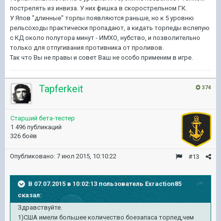
пострелять из инвиза. У них фишка в скорострельном ГК.
У Япов "длинные" торпы появляются раньше, но к 5 уровню
рельсоходы практически пропадают, а кидать торпеды вслепую
с КД около полутора минут - ИМХО, нубство, и позволительно
только для отпугивания противника от проливов.
Так что Вы не правы и совет Ваш не особо применим в игре.
Tapferkeit
374
Старший бета-тестер
1 496 публикаций
326 боёв
Опубликовано:
7 июл 2015, 10:10:22
#13
В 07.07.2015 в 10:02:13 пользователь Exraction85
сказал:
Здравствуйте.
1)США имели большее количество боезапаса торпед,чем