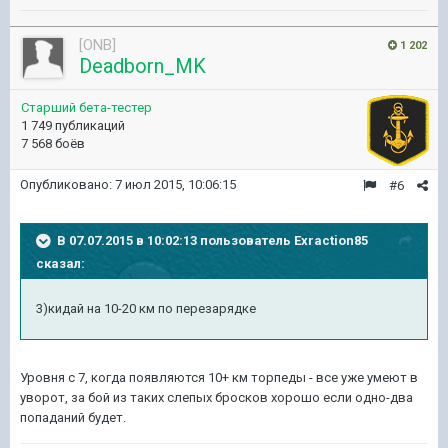
[ONB]
1 202
Deadborn_MK
Старший бета-тестер
1 749 публикаций
7 568 боёв
Опубликовано:
7 июл 2015, 10:06:15
#6
В 07.07.2015 в 10:02:13 пользователь Exraction85
сказал:
3)кидай на 10-20 км по перезарядке
Уровня с 7, когда появляются 10+ км торпеды - все уже умеют в
уворот, за бой из таких слепых бросков хорошо если одно-два
попаданий будет.