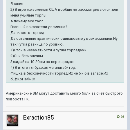
Япония.
2) В игре же эсминцы США вообще не рассматриваются для
меня унылые торпы.
А почему всё так?
Главный показатели у эсминца?
Дальность торпед.
Да остальные практически одинаковые у всех эсминцев.Ну
так чутка разница по уровню.
1)Стой в незаметности и пуляй торпедами.
2)Они бесконечны.
3)кидай на 10-20 км по перезарядке
4) В итоге ты будешь меганигабитор.
Фишка в бесконечности торпед!Их не 6 и 6 в запасе!Их
бЕфКоНеФнО!
Американские ЭМ могут доставить много боли за счет быстрого
поворота ГК.
Exraction85
26