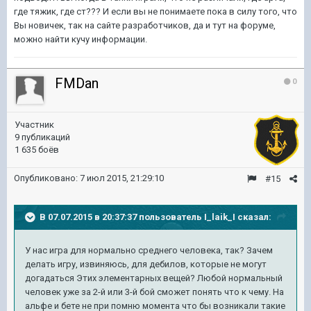
где тяжик, где ст??? И если вы не понимаете пока в силу того, что
Вы новичек, так на сайте разработчиков, да и тут на форуме,
можно найти кучу информации.
FMDan
0
Участник
9 публикаций
1 635 боёв
Опубликовано:
7 июл 2015, 21:29:10
#15
В 07.07.2015 в 20:37:37 пользователь I_laik_I сказал:
У нас игра для нормально среднего человека, так? Зачем
делать игру, извиняюсь,
для
дебилов, которые не могут
догадаться Этих элементарных вещей? Любой нормальный
человек уже за 2-й или 3-й бой сможет понять что к чему. На
альфе и бете не при помню момента что бы возникали такие