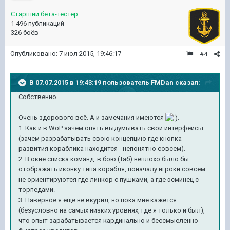
Старший бета-тестер
1 496 публикаций
326 боёв
Опубликовано:
7 июл 2015, 19:46:17
#4
В 07.07.2015 в 19:43:19 пользователь FMDan сказал:
Собственно.
Очень здорового всё. А и замечания имеются
.
1. Как и в WoP зачем опять выдумывать свои интерфейсы
(зачем разрабатывать свою концепцию где кнопка
развития кораблика находится - непонятно совсем).
2. В окне списка команд в бою (Таб) неплохо было бы
отображать иконку типа корабля, поначалу игроки совсем
не ориентируются где линкор с пушками, а где эсминец с
торпедами.
3. Наверное я ещё не вкурил, но пока мне кажется
(безусловно на самых низких уровнях, где я только и был),
что опыт зарабатывается кардинально и бессмысленно