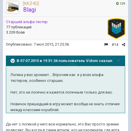
[KKZ4Q]
129
Blagi
Старший альфа-тестер
77 публикаций
3 209 боёв
Опубликовано:
7 июл 2015, 21:25:56
#14
В 07.07.2015 в 19:51:34 пользователь Vidom сказал:
Логика у вас хромает... Впрочем как и у всех альфа-
тестеров, особенно старших.
Нет,
это не логично и кажется логичным только для вас.
Новичок пришедший в игру может вообще не знать отличия
между классами кораблей.
Да нет с логикой у него все нормально, это Вас просто зрение
подводит. Вы когда в танки играли, что не различали, где арта,