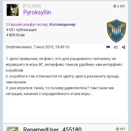
[POLMW]
2 201
Pyroksyllin
Старший альфа-тестер
,
Коллекционер
4 031 публикация
4 809 боёв
Опубликовано:
7 июл 2015, 19:45:15
#2
1. дело привычки, не факт, что для рандомного человека, не
игравшего в игры ВГ, интерфейс танков удобнее, чем интерфейс
кораблей.
2. корабли и так отличаются по цвету. цвета различать проще,
чем иконки.
3. раз играли в танки, то почему удивляетесь? там такая же
ситуация, начиная с определённого этапа игры..
RenamedUser_455180
367