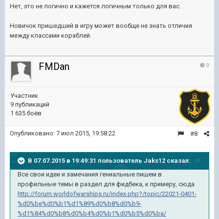
Нет,
это не логично и кажется логичным только для вас.
Новичок пришедший в игру может вообще не знать отличия
между классами кораблей.
FMDan
0
Участник
9 публикаций
1 635 боёв
Опубликовано:
7 июл 2015, 19:58:22
#8
В 07.07.2015 в 19:49:31 пользователь Jaks12 сказал:
Все свои идеи и замечания гениальные пишем в
профильные темы в раздел для фидбека, к примеру, сюда
http://forum.worldofwarships.ru/index.php?/topic/22021-0401-
%d0%be%d0%b1%d1%89%d0%b8%d0%b9-
%d1%84%d0%b8%d0%b4%d0%b1%d0%b5%d0%ba/