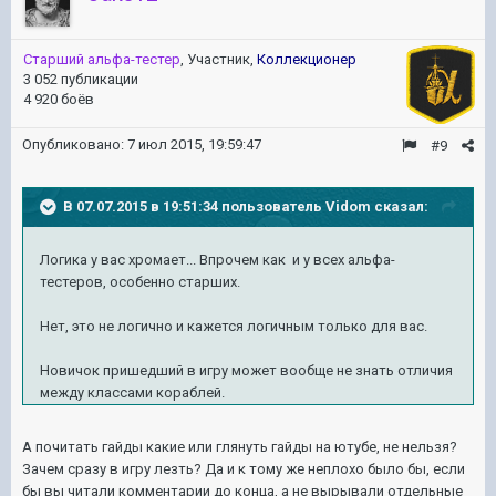
Старший альфа-тестер
, Участник,
Коллекционер
3 052 публикации
4 920 боёв
Опубликовано:
7 июл 2015, 19:59:47
#9
В 07.07.2015 в 19:51:34 пользователь Vidom сказал:
Логика у вас хромает... Впрочем как и у всех альфа-
тестеров, особенно старших.
Нет,
это не логично и кажется логичным только для вас.
Новичок пришедший в игру может вообще не знать отличия
между классами кораблей.
А почитать гайды какие или глянуть гайды на ютубе, не нельзя?
Зачем сразу в игру лезть? Да и к тому же неплохо было бы, если
бы вы читали комментарии до конца, а не вырывали отдельные