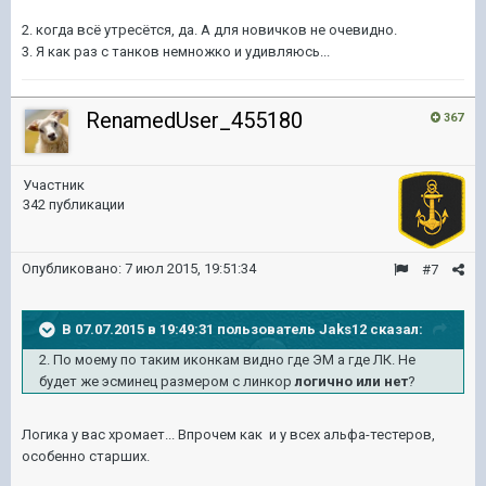
2. когда всё утресётся, да. А для новичков не очевидно.
3. Я как раз с танков немножко и удивляюсь...
RenamedUser_455180
367
Участник
342 публикации
Опубликовано:
7 июл 2015, 19:51:34
#7
В 07.07.2015 в 19:49:31 пользователь Jaks12 сказал:
2. По моему по таким иконкам видно где ЭМ а где ЛК. Не
будет же эсминец размером с линкор
логично или нет
?
Логика у вас хромает... Впрочем как и у всех альфа-тестеров,
особенно старших.