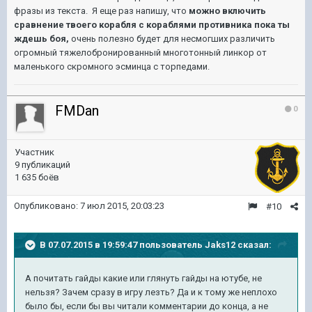
фразы из текста. Я еще раз напишу, что
можно включить
сравнение твоего корабля с кораблями противника пока ты
ждешь боя,
очень полезно будет для несмогших различить
огромный тяжелобронированный многотонный линкор от
маленького скромного эсминца с торпедами.
FMDan
0
Участник
9 публикаций
1 635 боёв
Опубликовано:
7 июл 2015, 20:03:23
#10
В 07.07.2015 в 19:59:47 пользователь Jaks12 сказал:
А почитать гайды какие или глянуть гайды на ютубе, не
нельзя? Зачем сразу в игру лезть? Да и к тому же неплохо
было бы, если бы вы читали комментарии до конца, а не