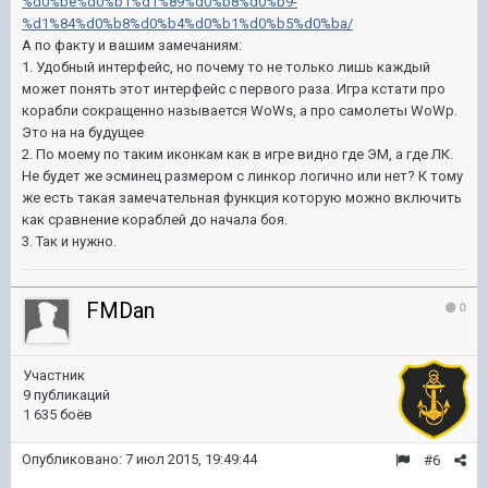
%d0%be%d0%b1%d1%89%d0%b8%d0%b9-
%d1%84%d0%b8%d0%b4%d0%b1%d0%b5%d0%ba/
А по факту и вашим замечаниям:
1. Удобный интерфейс, но почему то не только лишь каждый
может понять этот интерфейс с первого раза. Игра кстати про
корабли сокращенно называется WoWs, а про самолеты WoWp.
Это на на будущее
2. По моему по таким иконкам как в игре видно где ЭМ, а где ЛК.
Не будет же эсминец размером с линкор логично или нет? К тому
же есть такая замечательная функция которую можно включить
как сравнение кораблей до начала боя.
3. Так и нужно.
FMDan
0
Участник
9 публикаций
1 635 боёв
Опубликовано:
7 июл 2015, 19:49:44
#6