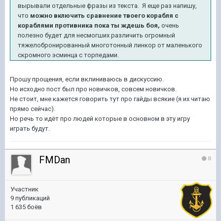
вырывали отдельные фразы из текста. Я еще раз напишу,
что
можно включить сравнение твоего корабля с
кораблями противника пока ты ждешь боя,
очень
полезно будет для несмогших различить огромный
тяжелобронированный многотонный линкор от маленького
скромного эсминца с торпедами.
Прошу прощения, если вклиниваюсь в дискуссию.
Но исходно пост был про новичков, совсем новичков.
Не стоит, мне кажется говорить тут про гайды всякие (я их читаю
прямо сейчас).
Но речь то идёт про людей которые в основном в эту игру
играть будут.
FMDan
0
Участник
9 публикаций
1 635 боёв