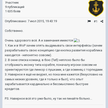
Участник
9 публикаций
1 635 боёв
Опубликовано:
7 июл 2015, 19:43:19
#1
Собственно.
Очень здорового всё. А и замечания имеются
.
1. Как и в WoP зачем опять выдумывать свои интерфейсы (зачем
разрабатывать свою концепцию где кнопка развития кораблика
находится - непонятно совсем).
2. В окне списка команд в бою (Таб) неплохо было бы
отображать иконку типа корабля, поначалу игроки совсем не
ориентируются где линкор с пушками, а где эсминец с торпедами.
3. Наверное я ещё не вкурил, но пока мне кажется (безусловно на
самых низких уровнях, где я только и был), что опыт
зарабатывается кардинально и бессмысленно быстрее
кредитов.
P.S. Наверное всё это уже было, ну так не пинайте больно...