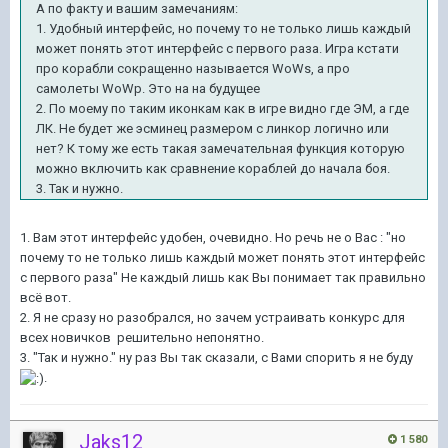
А по факту и вашим замечаниям:
1. Удобный интерфейс, но почему то не только лишь каждый
может понять этот интерфейс с первого раза. Игра кстати
про корабли сокращенно называется WoWs, а про
самолеты WoWp. Это на на будущее
2. По моему по таким иконкам как в игре видно где ЭМ, а где
ЛК. Не будет же эсминец размером с линкор логично или
нет? К тому же есть такая замечательная функция которую
можно включить как сравнение кораблей до начала боя.
3. Так и нужно.
1. Вам этот интерфейс удобен, очевидно. Но речь не о Вас : "но
почему то не только лишь каждый может понять этот интерфейс
с первого раза" Не каждый лишь как Вы понимает так правильно
всё вот.
2. Я не сразу но разобрался, но зачем устраивать конкурс для
всех новичков решительно непонятно.
3. "Так и нужно." ну раз Вы так сказали, с Вами спорить я не буду
.
Jaks12
1 580