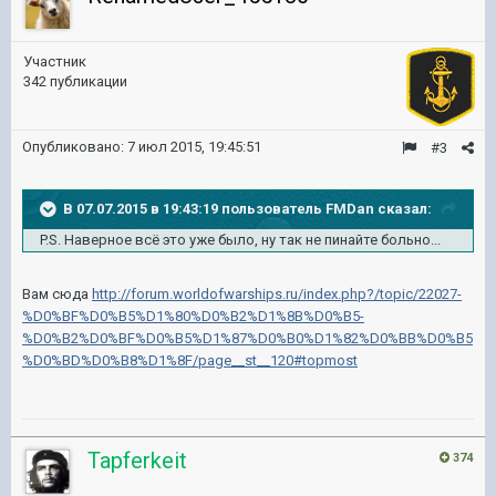
Участник
342 публикации
Опубликовано:
7 июл 2015, 19:45:51
#3
В 07.07.2015 в 19:43:19 пользователь FMDan сказал:
P.S. Наверное всё это уже было, ну так не пинайте больно...
Вам сюда
http://forum.worldofwarships.ru/index.php?/topic/22027-
%D0%BF%D0%B5%D1%80%D0%B2%D1%8B%D0%B5-
%D0%B2%D0%BF%D0%B5%D1%87%D0%B0%D1%82%D0%BB%D0%B5
%D0%BD%D0%B8%D1%8F/page__st__120#topmost
Tapferkeit
374