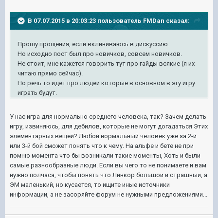
В 07.07.2015 в 20:03:23 пользователь FMDan сказал:
Прошу прощения, если вклиниваюсь в дискуссию.
Но исходно пост был про новичков, совсем новичков.
Не стоит, мне кажется говорить тут про гайды всякие (я их
читаю прямо сейчас).
Но речь то идёт про людей которые в основном в эту игру
играть будут.
У нас игра для нормально среднего человека, так? Зачем делать
игру, извиняюсь,
для
дебилов, которые не могут догадаться Этих
элементарных вещей? Любой нормальный человек уже за 2-й
или 3-й бой сможет понять что к чему. На альфе и бете не при
помню момента что бы возникали такие моменты, Хоть и были
самые разнообразные люди. Если вы чего то не понимаете и вам
нужно полчаса, чтобы понять что Линкор большой и страшный, а
ЭМ маленький, но кусается, то ищите иные источники
информации, а не засоряйте форум не нужными предложениями...