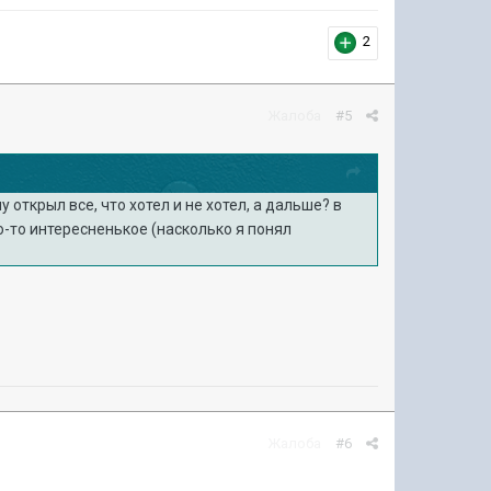
2
Жалоба
#5
 открыл все, что хотел и не хотел, а дальше? в
о-то интересненькое (насколько я понял
Жалоба
#6