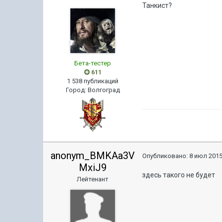
Танкист?
Бета-тестер
611
1 538 публикаций
Город
:
Волгоград
anonym_BMKAa3V
Опубликовано:
8 июл 2015
MxiJ9
здесь такого не будет
Лейтенант