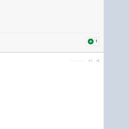
1
Жалоба
#4