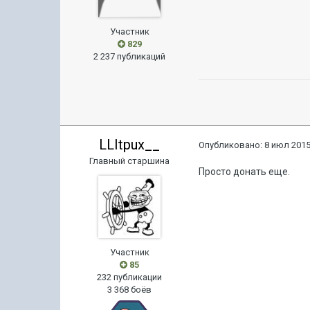
Участник
829
2 237 публикаций
LLItpux__
Опубликовано:
8 июл 2015
Главный старшина
Просто донать еще.
Участник
85
232 публикации
3 368 боёв