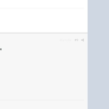
Жалоба
#9
ся