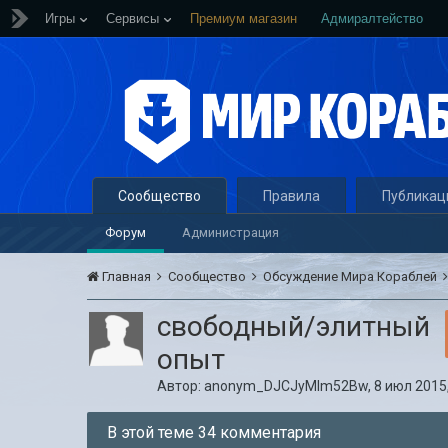
Игры
Сервисы
Премиум магазин
Адмиралтейство
Сообщество
Правила
Публикац
Форум
Администрация
Главная
Сообщество
Обсуждение Мира Кораблей
свободный/элитный
опыт
Автор:
anonym_DJCJyMIm52Bw
,
8 июл 2015,
В этой теме 34 комментария