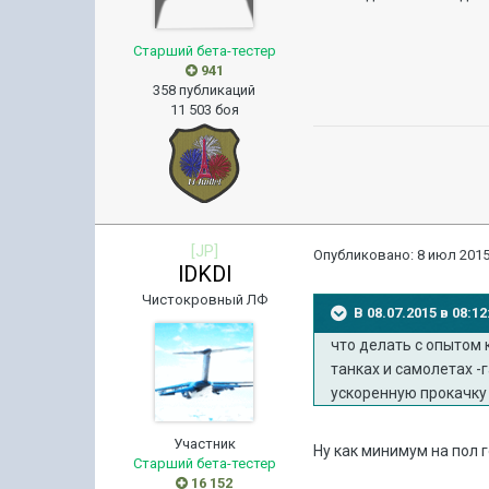
Старший бета-тестер
941
358 публикаций
11 503 боя
[JP]
Опубликовано:
8 июл 2015
lDKDl
Чистокровный ЛФ
В 08.07.2015 в 08:
что делать с опытом к
танках и самолетах -
ускоренную прокачку 
Участник
Ну как минимум на пол 
Старший бета-тестер
16 152