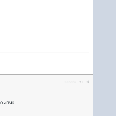
Жалоба
#7
 и ПМК...