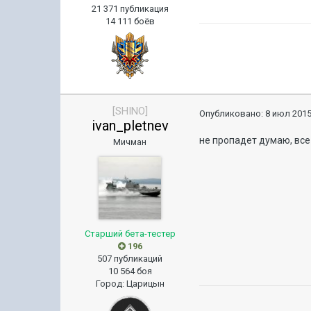
21 371 публикация
14 111 боёв
[SHINO]
Опубликовано:
8 июл 2015
ivan_pletnev
не пропадет думаю, все
Мичман
Старший бета-тестер
196
507 публикаций
10 564 боя
Город
:
Царицын