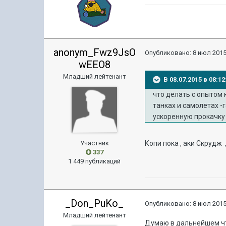
anonym_Fwz9JsO
Опубликовано:
8 июл 2015
wEEO8
Младший лейтенант
В 08.07.2015 в 08:
что делать с опытом к
танках и самолетах -
ускоренную прокачку 
Участник
Копи пока , аки Скрудж
337
1 449 публикаций
_Don_PuKo_
Опубликовано:
8 июл 2015
Младший лейтенант
Думаю в дальнейшем чт