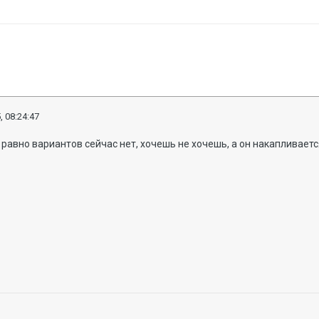
, 08:24:47
 равно вариантов сейчас нет, хочешь не хочешь, а он накапливает