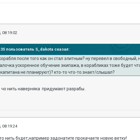
, 08:19:02
12:35 пользователь S_dakota сказал:
орабля после того как он стал элитным? ну перевел в свободный, ну
галочка ускоренное обучение экипажа, в корабликах тоже будет чт
капитана не планируют)? кто-то что-то знает/слышал?
 , чо нить наверняка придумают разрабы .
, 08:19:24
о нить будет,например задонатите прокачаете новую ветку!