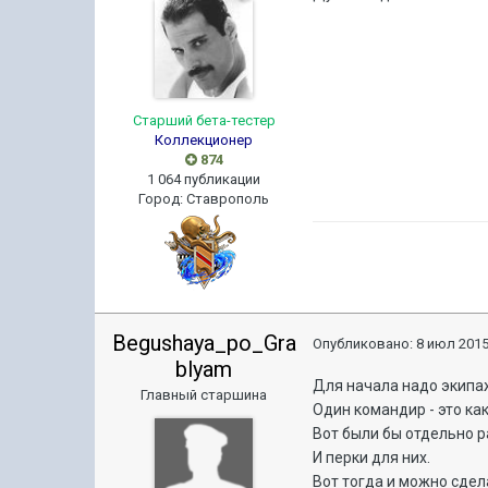
Старший бета-тестер
Коллекционер
874
1 064 публикации
Город
:
Ставрополь
Begushaya_po_Gra
Опубликовано:
8 июл 2015
blyam
Для начала надо экипа
Главный старшина
Один командир - это как
Вот были бы отдельно р
И перки для них.
Вот тогда и можно сдел