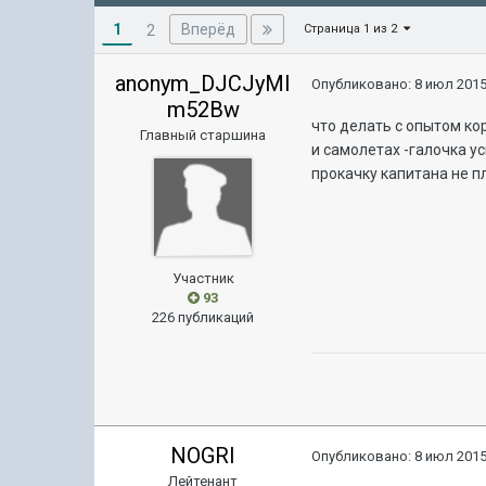
1
Вперёд
2
Страница 1 из 2
anonym_DJCJyMI
Опубликовано:
8 июл 2015
m52Bw
что делать с опытом кор
Главный старшина
и самолетах -галочка у
прокачку капитана не п
Участник
93
226 публикаций
NOGRI
Опубликовано:
8 июл 2015
Лейтенант