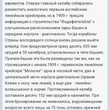
вариантов. Сперва главный калибр собирались
разместить аналогично первым английским
линейным крейсерам, но в 1909 г. пришла
информация о строительстве "Индефатигебла" с
улучшенным расположением пары башен в
середине корпуса - диагонально. Тогда корабелы
Страны восходящего солнца вновь решили выйти
вперёд. Они предусмотрели сразу десять 305-мм
орудий в 50 калибров, установленных в пяти башнях.
Причём башни эти были размещены так же, как на
строившемся с начала 1909 г. германском линейном
крейсере "Мольтке": одна в носовой части, две в
центральной части корпуса диагонально (правая
ближе к носу, чем левая), а ещё две - линейно-
возвышенно в корме. Противоминный калибр
составили десять 152-мм орудий в казематах. При
этом бронирование не изменилось, водоизмещение
возросло всего лишь на 75 тонн, осталась прежней