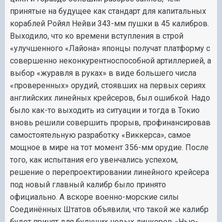
принятые на будущее как стандарт для капитальных
кораблей Ройял Нейви 343-мм пушки в 45 калибров.
Выходило, что ко времени вступления в строй
«улучшенного «Лайона» японцы получат платформу с
совершенно неконкурентноспособной артиллерией, а
выбор «журавля в руках» в виде большего числа
«проверенных» орудий, стоявших на первых сериях
английских линейных крейсеров, был ошибкой. Надо
было как-то выходить из ситуации и тогда в Токио
вновь решили совершить прорыв, профинансировав
самостоятельную разработку «Виккерса», самое
мощное в мире на тот момент 356-мм орудие. После
того, как испытания его увенчались успехом,
решение о перепроектировании линейного крейсера
под новый главный калибр было принято
официально. А вскоре военно-морские силы
Соединённых Штатов объявили, что такой же калибр
будет принят для будущих новых линкоров «Нью-