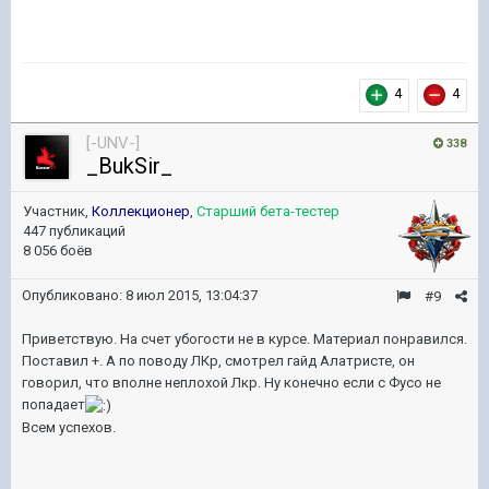
4
4
[-UNV-]
338
_BukSir_
Участник,
Коллекционер
,
Старший бета-тестер
447 публикаций
8 056 боёв
Опубликовано:
8 июл 2015, 13:04:37
#9
Приветствую. На счет убогости не в курсе. Материал понравился.
Поставил +. А по поводу ЛКр, смотрел гайд Алатристе, он
говорил, что вполне неплохой Лкр. Ну конечно если с Фусо не
попадает
Всем успехов.