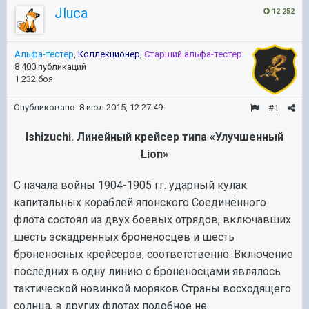
Jluca
12 252
Альфа-тестер
,
Коллекционер
,
Старший альфа-тестер
8 400 публикаций
1 232 боя
Опубликовано:
8 июл 2015, 12:27:49
#1
Ishizuchi
. Линейный крейсер типа «Улучшенный
Lion
»
С начала войны 1904-1905 гг. ударный кулак
капитальных кораблей японского Соединённого
флота состоял из двух боевых отрядов, включавших
шесть эскадренных броненосцев и шесть
броненосных крейсеров, соответственно. Включение
последних в одну линию с броненосцами являлось
тактической новинкой моряков Страны восходящего
солнца, в других флотах подобное не