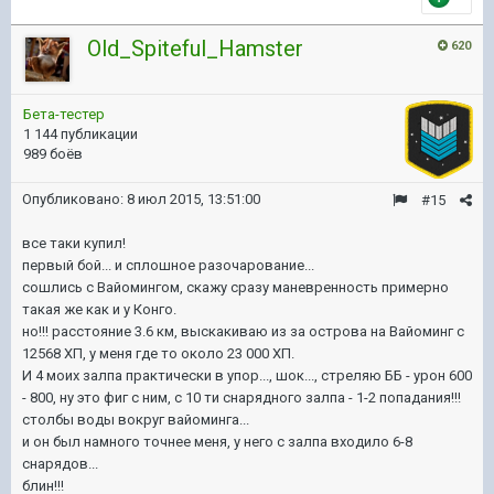
Old_Spiteful_Hamster
620
Бета-тестер
1 144 публикации
989 боёв
Опубликовано:
8 июл 2015, 13:51:00
#15
все таки купил!
первый бой... и сплошное разочарование...
сошлись с Вайомингом, скажу сразу маневренность примерно
такая же как и у Конго.
но!!! расстояние 3.6 км, выскакиваю из за острова на Вайоминг с
12568 ХП, у меня где то около 23 000 ХП.
И 4 моих залпа практически в упор..., шок..., стреляю ББ - урон 600
- 800, ну это фиг с ним, с 10 ти снарядного залпа - 1-2 попадания!!!
столбы воды вокруг вайоминга...
и он был намного точнее меня, у него с залпа входило 6-8
снарядов...
блин!!!