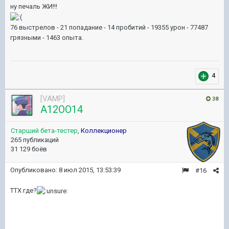
ну печаль ЖИ!!!
76 выстрелов - 21 попадание - 14 пробитий - 19355 урон - 77487
грязными - 1463 опыта.
4
[VAMP]
38
A12OO14
Старший бета-тестер
,
Коллекционер
265 публикаций
31 129 боёв
Опубликовано:
8 июл 2015, 13:53:39
#16
ТТХ где?