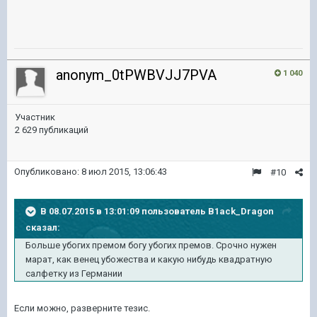
anonym_0tPWBVJJ7PVA
1 040
Участник
2 629 публикаций
Опубликовано:
8 июл 2015, 13:06:43
#10
В 08.07.2015 в 13:01:09 пользователь B1ack_Dragon
сказал:
Больше убогих премом богу убогих премов. Срочно нужен
марат, как венец убожества и какую нибудь квадратную
салфетку из Германии
Если можно, разверните тезис.