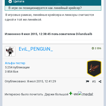
Цитата
В игре он позиционируется как линейный крейсер?
В игровых рамках, линейные крейсера и линкоры считаются
одной и той же линейкой.
Изменено
8 июл 2015, 12:38:45
пользователем Dilandualb
EviL_PENGUiN_
2 036
Альфа-тестер
5 254 публикации
3 854 боя
Опубликовано:
8 июл 2015, 12:41:29
#5
+
-ик
Интересно было почитать. Держи большой