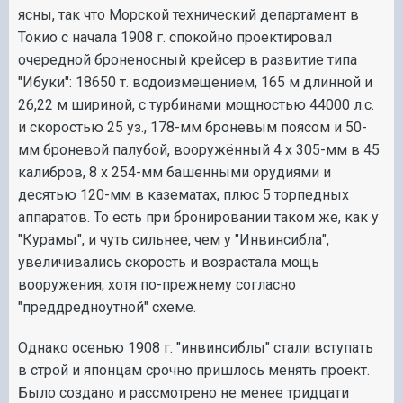
ясны, так что Морской технический департамент в
Токио с начала 1908 г. спокойно проектировал
очередной броненосный крейсер в развитие типа
"Ибуки": 18650 т. водоизмещением, 165 м длинной и
26,22 м шириной, с турбинами мощностью 44000 л.с.
и скоростью 25 уз., 178-мм броневым поясом и 50-
мм броневой палубой, вооружённый 4 х 305-мм в 45
калибров, 8 х 254-мм башенными орудиями и
десятью 120-мм в казематах, плюс 5 торпедных
аппаратов. То есть при бронировании таком же, как у
"Курамы", и чуть сильнее, чем у "Инвинсибла",
увеличивались скорость и возрастала мощь
вооружения, хотя по-прежнему согласно
"преддредноутной" схеме.
Однако осенью 1908 г. "инвинсиблы" стали вступать
в строй и японцам срочно пришлось менять проект.
Было создано и рассмотрено не менее тридцати