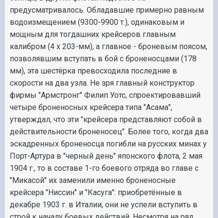
предусматривалось. Обладавшие примерно равным
водоизмещением (9300-9900 т.), одинаковым и
мощным для тогдашних крейсеров главным
калибром (4 х 203-мм), а главное - броневым поясом,
позволявшим вступать в бой с броненосцами (178
мм), эта шестёрка превосходила последние в
скорости на два узла. Не зря главный конструктор
фирмы "Армстронг" Филип Уотс, спроектировавший
четыре броненосных крейсера типа "Асама",
утверждал, что эти "крейсера представляют собой в
действительности броненосец". Более того, когда два
эскадренных броненосца погибли на русских минах у
Порт-Артура в "черный день" японского флота, 2 мая
1904 г., то в составе 1-го боевого отряда во главе с
"Микасой" их заменили именно броненосные
крейсера "Ниссин" и "Касуга": приобретённые в
декабре 1903 г. в Италии, они не успели вступить в
строй к началу боевых действий. Несмотря на ряд