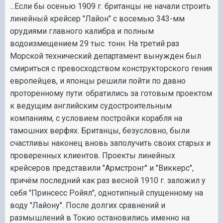
...Если бы осенью 1909 г. британцы не начали строить
линейный крейсер "Лайон" с восемью 343-мм
орудиями главного калибра и полным
водоизмещением 29 тыс. тонн. На третий раз
Морской технический департамент вынужден был
смириться с превосходством конструкторского гения
европейцев, и японцы решили пойти по давно
проторенному пути: обратились за готовым проектом
к ведущим английским судостроительным
компаниям, с условием постройки корабля на
тамошних верфях. Британцы, безусловно, были
счастливы наконец вновь заполучить своих старых и
проверенных клиентов. Проекты линейных
крейсеров представили "Армстронг" и "Виккерс",
причём последний как раз весной 1910 г. заложил у
себя "Принсесс Ройял", однотипный спущенному на
воду "Лайону". После долгих сравнений и
размышлений в Токио остановились именно на