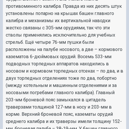
противоминного калибра. Правда из них десять штук
установлены попарно на крышах башен главного
калибра и механизмы их вертикальной наводки
жестко связаны с 305-мм орудиями, так что эти
стволы применялись исключительно для учебных
стрельб. Ещё четыре 76-мм пушки были
расположены на палубе носового, а две – кормового
казематов 6-дюймовых орудий. Восемь 533-мм
подводных торпедных аппаратов находились в
носовом и кормовом торпедных отсеках – по два, и в
двух торпедных отделениях тоже по два, побортно
(между котельным и машинным отделениями и за
носовыми погребами главного калибра). Главный
203-мм броневой пояс замыкался в цитадель
траверзами толщиной 127-мм в носу и 203-мм в
корме. Верхний броневой пояс, казематы орудий
среднего калибра и их траверзы имели толщину 152-
мм, броневая палуба – 38-19-мм. У башен главного