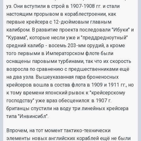
уз. Они вступили в строй в 1907-1908 гг. и стали
настоящим прорывом в кораблестроении, как
первые крейсера с 12-дюймовым главным
калибром. В развитие проекта последовали "Ибуки" и
"Курама", которые несли уже и "преддредноутный"
средний калибр - восемь 203-мм орудий, а кроме
того первыми в Императорском флоте были
оснащены паровыми турбинами, так что их скорость
возросла по сравнению с предшественниками ещё
на два узла. Вышеуказанная пара броненосных
крейсеров вошла в состав флота в 1909 и 1911 гг., но
к тому времени японский рывок к "крейсерскому
господству" уже враз обесценился: в 1907 г.
британцы спустили на воду три линейных крейсера
типа "Инвинсибл".
Впрочем, на тот момент тактико-технически
элементы новых английских кораблей ещё не были