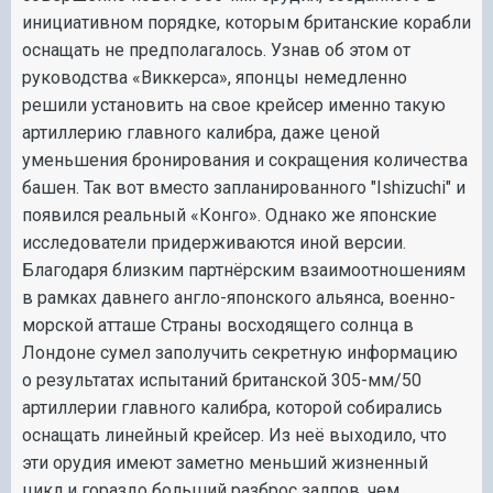
инициативном порядке, которым британские корабли
оснащать не предполагалось. Узнав об этом от
руководства «Виккерса», японцы немедленно
решили установить на свое крейсер именно такую
артиллерию главного калибра, даже ценой
уменьшения бронирования и сокращения количества
башен. Так вот вместо запланированного "Ishizuchi" и
появился реальный «Конго». Однако же японские
исследователи придерживаются иной версии.
Благодаря близким партнёрским взаимоотношениям
в рамках давнего англо-японского альянса, военно-
морской атташе Страны восходящего солнца в
Лондоне сумел заполучить секретную информацию
о результатах испытаний британской 305-мм/50
артиллерии главного калибра, которой собирались
оснащать линейный крейсер. Из неё выходило, что
эти орудия имеют заметно меньший жизненный
цикл и гораздо больший разброс залпов, чем