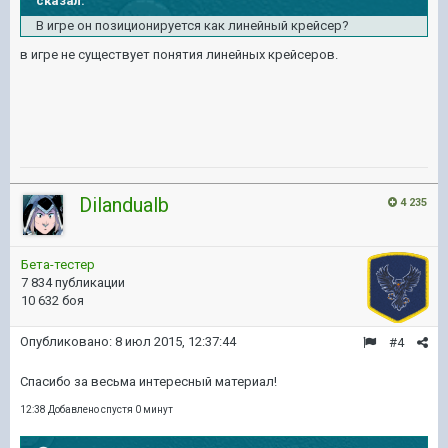
сказал:
В игре он позиционируется как линейный крейсер?
в игре не существует понятия линейных крейсеров.
Dilandualb
4 235
Бета-тестер
7 834 публикации
10 632 боя
Опубликовано:
8 июл 2015, 12:37:44
#4
Спасибо за весьма интересный материал!
12:38 Добавлено спустя 0 минут