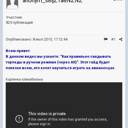
anonym_s8ljZ1a8NZNZ
Участник
825 публикаций
Опубликовано:
8 июл 2015, 17:12:44
#1
Всем привет.
В данном видео вы узнаете: "Как правильно скидывать
торпеды в ручном режиме (через Alt)". Этот гайд будет
полезен всем, кто хочет научиться играть на авианосцах.
Картинка кликабельна