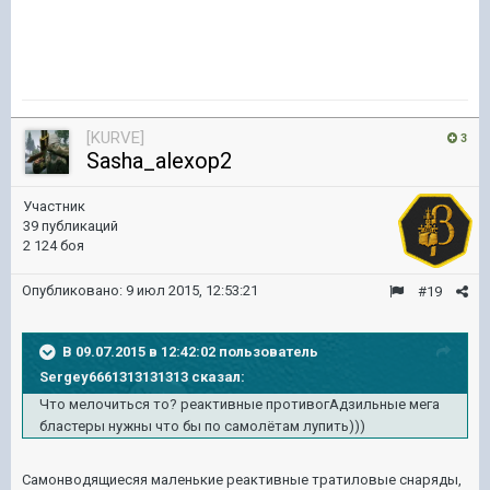
[KURVE]
3
Sasha_alexop2
Участник
39 публикаций
2 124 боя
Опубликовано:
9 июл 2015, 12:53:21
#19
В 09.07.2015 в 12:42:02 пользователь
Sergey6661313131313 сказал:
Что мелочиться то? реактивные противогАдзильные мега
бластеры нужны что бы по самолётам лупить)))
Самонводящиесяя маленькие реактивные тратиловые снаряды,