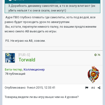
3.Дорабоать динамику самолётов, а то в скалу влетают (их
убить нельзя т.к они в скале, они могут)
Ауре ПВО глубоко плевать где самолеты, хоть под водой, все
равно будет проходить урон по авиагруппам.
Вы, кстати, перегнули немного палку, по вашим предложениям
можно смело АВ выводить из игры.
P.S. Не играю на АВ, совсем.
[FUR-S]
76
Torwald
Бета-тестер
,
Коллекционер
78 публикаций
Опубликовано:
9 июл 2015, 12:33:41
#4
Товарищ видели ли вы игру выше чем на 4 уровне?