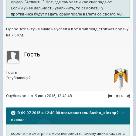
ордер, "Атланты". Вот, где самолёты как снег падают..
Если и у неё дальность увеличить, то самолёты у
противника будут падать сразу после взлёта со своего АВ..
Ну про Атланту не знаю.не успел а вот Кливленд стрижет поляну
на 7.5 КМ.
Гость
Гость
0 публикаций
Опубликовано:
9 июл 2015, 12:42:48
#14
В 09.07.2015 в 12:40:00 пользователь Sasha_alexop2
сказал:
короче, не смотря на мою неновиcть, почему авики кидает с