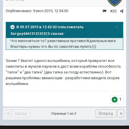
Опубликовано:
9 июл 2015, 12:54:30
#20
В 09.07.2015 в 12:42:02 пользователь
Sergey6661313131313 сказал:
Что мелочиться то? реактивные противогАдзильные мега
бластеры нужны что бы по самолётам лупить)))
Зачем ? Хватит одного волшебника, который превратит все
самолеты в жучков-паучков и даст всем кораблям способность
"тапок" и "два тапка" (два тапка за голду естественно). Вот
решение проблемы авианосцев - разработчики введите скорее
волшебника.
1
Назад
Вперёд
Страница 1 из 2
Подписчики
0