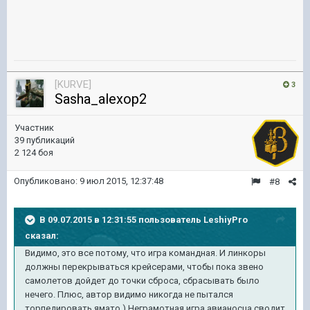
[KURVE]
3
Sasha_alexop2
Участник
39 публикаций
2 124 боя
Опубликовано:
9 июл 2015, 12:37:48
#8
В 09.07.2015 в 12:31:55 пользователь LeshiyPro
сказал:
Видимо, это все потому, что игра командная. И линкоры
должны перекрываться крейсерами, чтобы пока звено
самолетов дойдет до точки сброса, сбрасывать было
нечего. Плюс, автор видимо никогда не пытался
торпедировать ямато ) Неграмотная игра авианосца сводит