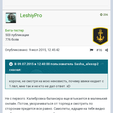
LeshiyPro
236
Бета-тестер
503 публикации
776 боёв
Опубликовано:
9 июл 2015, 12:45:42
#16
В 09.07.2015 в 12:40:00 пользователь Sasha_alexop2
сказал:
короче, не смотря на мою неновиcть, почему авики кидает с
1 лвл, мне так и не кто не дал ответ. xD
Не с первого. Калибровка балансира еще втыкается в маленький
онлайн. Потом, уворачиваться от торпед и смотреть по
сторонам придется все равно. Самолеты, идущие на тебя видно