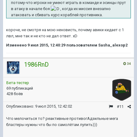
потому-что игроки не умеют играть в команде и эсинцы прут
в атаку в начале боя
, когда их миссия внезапно
атаковать и сбивать курс кораблей противника.
короче, не смотря на мою неновиcть, почему авики кидает с 1
лвл, мне так и не кто не дал ответ. xD
Изменено
9 июл 2015, 12:40:29
пользователем Sasha_alexop2
1986RnD
34
Бета-тестер
69 публикаций
428 боёв
Опубликовано:
9 июл 2015, 12:42:02
#11
Что мелочиться то? реактивные противогАдзильные мега
бластеры нужны что бы по самолётам лупить)))