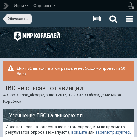
Игры
Сервисы
Обсуждение Мира Кораблей
Для публикации в этом разделе необходимо провести 50
боёв.
ПВО не спасает от авиации
Автор:
Sasha_alexop2
,
9 июл 2015, 12:29:07
в
Обсуждение Мира
Кораблей
Улечшение ПВО на линкорах т.п
У вас нет прав на голосование в этом опросе, или на просмотр
результатов опроса. Пожалуйста,
войдите
или
зарегистрируйтесь