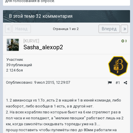
для голосования в опросе.
В этой теме 32 комментария
Назад
Вперёд
Страница 1 из 2
[KURVE]
3
Sasha_alexop2
Участник
39 публикаций
2 124 боя
Опубликовано:
9 июл 2015, 12:29:07
#1
1. 2 авианосца vs 1.То ,есть 2 в нашей и 1 в ихней команде, либо
наоборот, либо вообще в 1 есть, а в другой нет.
2. На всех кораблях пво которые бьют на 6 км стреляют раз в
пол часа и не попадают, а "мелкие пвошки" работают лишь на 2
км, когда самолёты скидывать торпеды уже на 3....
прошу поставить чтобы пулемёты пво до 80мм работали на