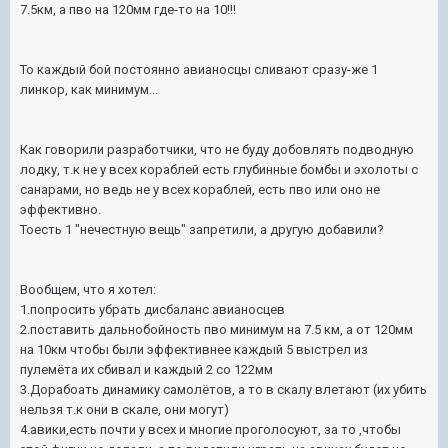
7.5км, а пво на 120мм где-то на 10!!!
То каждый бой постоянно авианосцы сливают сразу-же 1
линкор, как минимум...
Как говорили разработчики, что не буду добовлять подводную
лодку, т.к не у всех кораблей есть глубинные бомбы и эхолоты с
санарами, но ведь не у всех кораблей, есть пво или оно не
эффективно.
Тоесть 1 "нечестную вещь" запретили, а другую добавили?
Вообщем, что я хотел:
1.попросить убрать дисбаланс авианосцев
2.поставить дальнобойность пво минимум на 7.5 км, а от 120мм
на 10км чтобы были эффективнее каждый 5 выстрел из
пулемёта их сбивал и каждый 2 со 122мм
3.Дорабоать динамику самолётов, а то в скалу влетают (их убить
нельзя т.к они в скале, они могут)
4.авики,есть почти у всех и многие проголосуют, за то ,чтобы