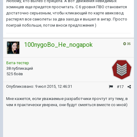
любому, кто вылез с прицела. А вот движения невидимых
эсминцев еще придется просчитать. С 6 уровня ПВО становится
достаточно серьезным, чтобы кликающий по карте авиковод
растерял все самолеты за два захода и вышел в ангар. Просто
поиграй побольше, потом вноси предложения )
100nygoBo_He_nogapok
35
Бета-тестер
38 публикаций
525 боёв
Опубликовано:
9 июл 2015, 12:46:31
#17
Мне кажется, если уважаемые разработчики прочтут эту тему, в
чем я практически уверена, они будут смеяться вместе со мной)