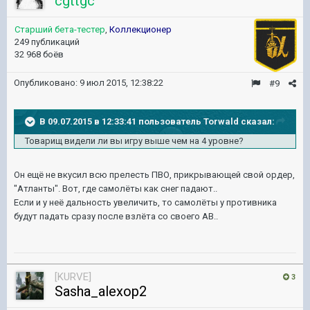
cgttgc
Старший бета-тестер
,
Коллекционер
249 публикаций
32 968 боёв
Опубликовано:
9 июл 2015, 12:38:22
#9
В 09.07.2015 в 12:33:41 пользователь Torwald сказал:
Товарищ видели ли вы игру выше чем на 4 уровне?
Он ещё не вкусил всю прелесть ПВО, прикрывающей свой ордер,
"Атланты". Вот, где самолёты как снег падают..
Если и у неё дальность увеличить, то самолёты у противника
будут падать сразу после взлёта со своего АВ..
[KURVE]
3
Sasha_alexop2