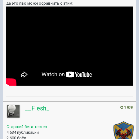
да это пво можн осравнить с этим:
__Flesh_
1 838
Старший бета-тестер
4 634 публикации
2 600 боёв