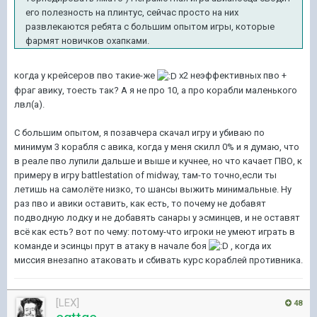
его полезность на плинтус, сейчас просто на них
развлекаются ребята с большим опытом игры, которые
фармят новичков охапками.
когда у крейсеров пво такие-же
x2 неэффективных пво +
фраг авику, тоесть так? А я не про 10, а про корабли маленького
лвл(а).
С большим опытом, я позавчера скачал игру и убиваю по
минимум 3 корабля с авика, когда у меня скилл 0% и я думаю, что
в реале пво лупили дальше и выше и кучнее, но что качает ПВО, к
примеру в игру battlestation of midway, там-то точно,если ты
летишь на самолёте низко, то шансы выжить минимальные. Ну
раз пво и авики оставить, как есть, то почему не добавят
подводную лодку и не добавять санары у эсминцев, и не оставят
всё как есть? вот по чему: потому-что игроки не умеют играть в
команде и эсинцы прут в атаку в начале боя
, когда их
миссия внезапно атаковать и сбивать курс кораблей противника.
[LEX]
48