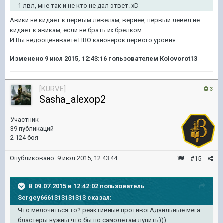
1 лвл, мне так и не кто не дал ответ. xD
Авики не кидает к первым левелам, вернее, первый левел не
кидает к авикам, если не брать их брелком.
И Вы недооцениваете ПВО канонерок первого уровня.
Изменено
9 июл 2015, 12:43:16
пользователем Kolovorot13
[KURVE]
3
Sasha_alexop2
Участник
39 публикаций
2 124 боя
Опубликовано:
9 июл 2015, 12:43:44
#15
В 09.07.2015 в 12:42:02 пользователь
Sergey6661313131313 сказал:
Что мелочиться то? реактивные противогАдзильные мега
бластеры нужны что бы по самолётам лупить)))