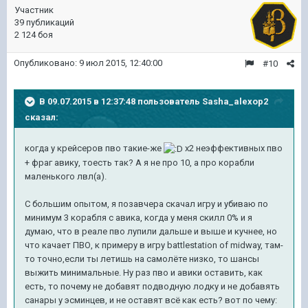
Участник
39 публикаций
2 124 боя
Опубликовано:
9 июл 2015, 12:40:00
#10
В 09.07.2015 в 12:37:48 пользователь Sasha_alexop2
сказал:
когда у крейсеров пво такие-же
x2 неэффективных пво
+ фраг авику, тоесть так? А я не про 10, а про корабли
маленького лвл(а).
С большим опытом, я позавчера скачал игру и убиваю по
минимум 3 корабля с авика, когда у меня скилл 0% и я
думаю, что в реале пво лупили дальше и выше и кучнее, но
что качает ПВО, к примеру в игру battlestation of midway, там-
то точно,если ты летишь на самолёте низко, то шансы
выжить минимальные. Ну раз пво и авики оставить, как
есть, то почему не добавят подводную лодку и не добавять
санары у эсминцев, и не оставят всё как есть? вот по чему: