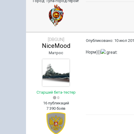
Город
:
Тула-город герой!
[DBGUN]
Опубликовано:
10 июл 201
NiceMood
Норм)))
Матрос
Старший бета-тестер
0
16 публикаций
7 390 боёв