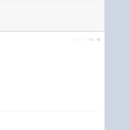
Жалоба
#4