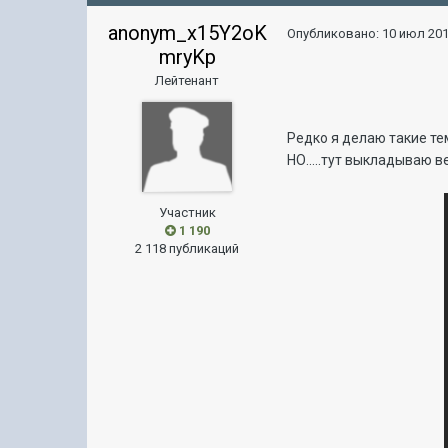
anonym_x15Y2oK
Опубликовано:
10 июл 201
mryKp
Лейтенант
Редко я делаю такие те
НО.....тут выкладываю в
Участник
1 190
2 118 публикаций