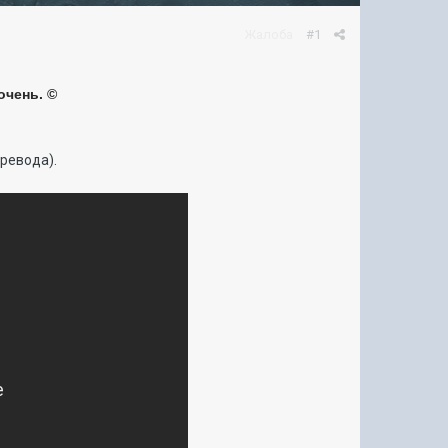
Жалоба
#1
очень. ©
еревода).