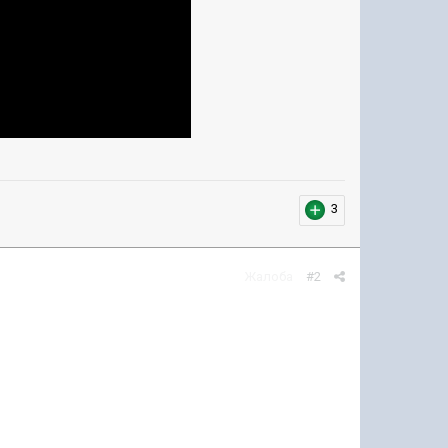
3
Жалоба
#2