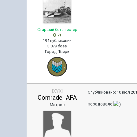
Старший бета-тестер
71
194 публикации
3 879 боёв
Город
:
Тверь
[XYX]
Опубликовано:
10 июл 201
Comrade_AFA
порадовало!
Матрос