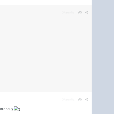
Жалоба
#5
Жалоба
#6
 плюсану