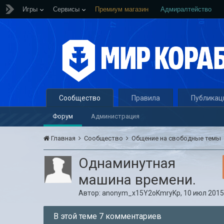
Игры
Сервисы
Премиум магазин
Адмиралтейство
Сообщество
Правила
Публикац
Форум
Администрация
Главная
Сообщество
Общение на свободные темы
Однаминутная
машина времени.
Автор:
anonym_x15Y2oKmryKp
,
10 июл 2015,
В этой теме 7 комментариев