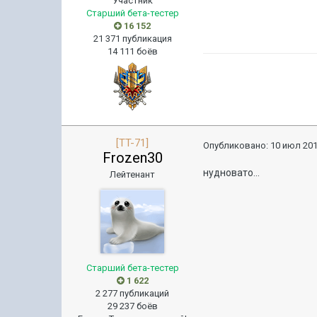
Участник
Старший бета-тестер
16 152
21 371 публикация
14 111 боёв
[TT-71]
Опубликовано:
10 июл 201
Frozen30
нудновато...
Лейтенант
Старший бета-тестер
1 622
2 277 публикаций
29 237 боёв