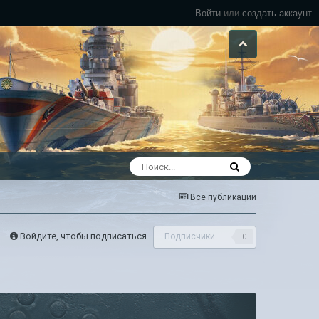
Войти
или
создать аккаунт
Все публикации
Войдите, чтобы подписаться
Подписчики
0