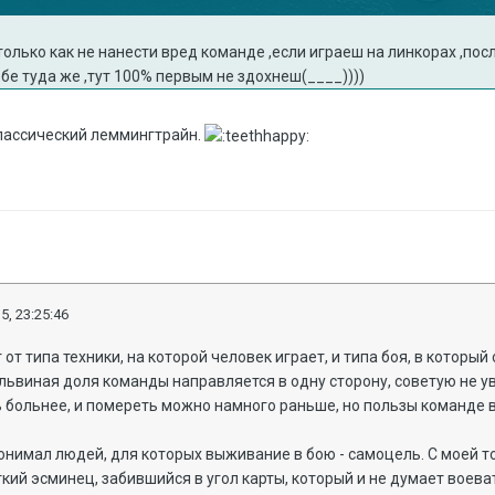
только как не нанести вред команде ,если играеш на линкорах ,пос
ебе туда же ,тут 100% первым не здохнеш(____))))
лассический леммингтрайн.
5, 23:25:46
от типа техники, на которой человек играет, и типа боя, в который 
о львиная доля команды направляется в одну сторону, советую не 
 больнее, и помереть можно намного раньше, но пользы команде 
понимал людей, для которых выживание в бою - самоцель. С моей т
кий эсминец, забившийся в угол карты, который и не думает воеват