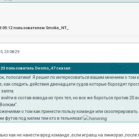
3:05:12
пользователем Smoke_NT_
5, 23:08:29
00:23 пользователь Desmo_47 сказал:
к, полосатики! Я решил по интересоваться вашим мнением о том ка
е, как сладить действия двенадцати судов которые бороздят прос
 залпа.
войти в состав взвода из трех тел, но все же бороться против 20
Волкам".
ожениями о том как принести пользу команде или скооперировать е
ми футов под килем тем кто в тельняхах!
лько как не нанести вред команде ,если играеш на линкорах ,после 