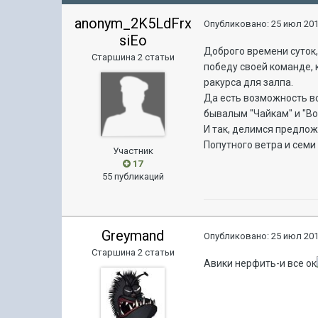
anonym_2K5LdFrx
Опубликовано:
25 июл 201
siEo
Доброго времени суток,
Старшина 2 статьи
победу своей команде, 
ракурса для залпа.
Да есть возможность во
бывалым "Чайкам" и "Во
И так, делимся предлож
Попутного ветра и семи
Участник
17
55 публикаций
Greymand
Опубликовано:
25 июл 201
Старшина 2 статьи
Авики нерфить-и все ок