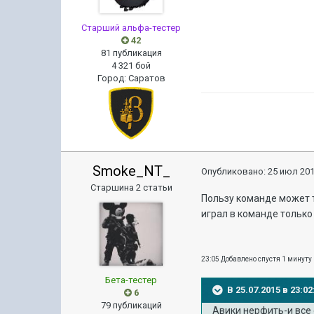
Старший альфа-тестер
42
81 публикация
4 321 бой
Город
:
Саратов
Smoke_NT_
Опубликовано:
25 июл 201
Старшина 2 статьи
Пользу команде может т
играл в команде только 
23:05 Добавлено спустя 1 минуту
Бета-тестер
В 25.07.2015 в 23:
6
79 публикаций
Авики нерфить-и все 