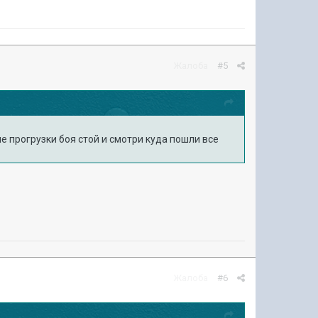
Жалоба
#5
ле прогрузки боя стой и смотри куда пошли все
Жалоба
#6