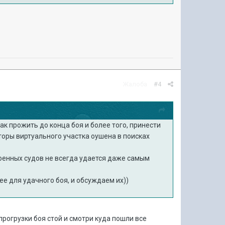
Жалоба
#4
к прожить до конца боя и более того, принести
торы виртуального участка оушена в поисках
 военных судов не всегда удается даже самым
е для удачного боя, и обсуждаем их))
прогрузки боя стой и смотри куда пошли все