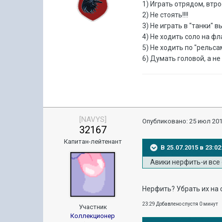
1) Играть отрядом, втр
2) Не стоять!!!!
3) Не играть в "танки" 
4) Не ходить соло на фл
5) Не ходить по "рельса
6) Думать головой, а не
[NAVYS]
Опубликовано:
25 июл 201
32167
Капитан-лейтенант
В 25.07.2015 в 23:
Авики нерфить-и все 
Нерфить? Убрать их на 
23:29 Добавлено спустя 0 минут
Участник
Коллекционер