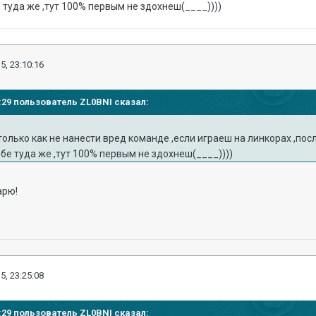
е туда же ,тут 100% первым не здохнеш(____))))
5, 23:10:16
08:29 пользователь ZL0BNI сказал:
только как не нанести вред команде ,если играеш на линкорах ,пос
ебе туда же ,тут 100% первым не здохнеш(____))))
арю!
5, 23:25:08
08:29 пользователь ZL0BNI сказал: