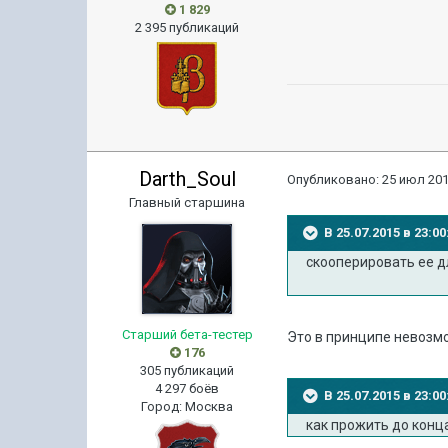
1 829
2 395 публикаций
Darth_Soul
Опубликовано:
25 июл 201
Главный старшина
В 25.07.2015 в 23:
скооперировать ее д
Старший бета-тестер
Это в принципе невозмо
176
305 публикаций
4 297 боёв
В 25.07.2015 в 23:
Город
:
Москва
как прожить до конца