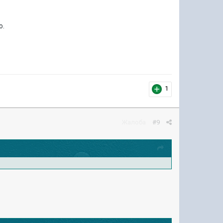
о.
1
Жалоба
#9