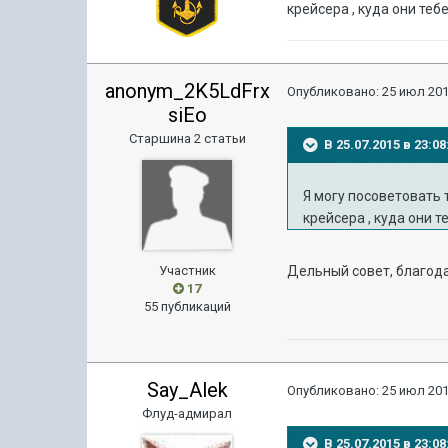
крейсера , куда они теб
anonym_2K5LdFrx
Опубликовано:
25 июл 201
siEo
Старшина 2 статьи
В 25.07.2015 в 23:
Я могу посоветовать 
крейсера , куда они т
Участник
Дельный совет, благод
17
55 публикаций
Say_Alek
Опубликовано:
25 июл 201
Флуд-адмирал
В 25.07.2015 в 23: