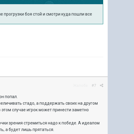
ле прогрузки боя стой и смотри куда пошли все
Жалоба
#7
он попал.
увеличивать стадо, а поддержать своих на другом
в этом случае игрок может принести заметно
очки зрения стремиться надо к победе. А идеалом
ь, а будет лишь прятаться.