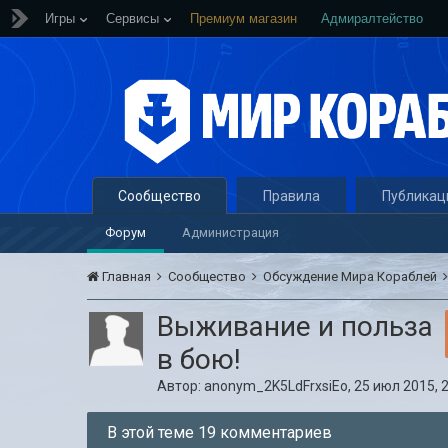
Игры
Сервисы
Премиум магазин
Адмиралтейство
Сообщество
Правила
Публикац
Форум
Администрация
Главная
Сообщество
Обсуждение Мира Кораблей
Выживание и польза
в бою!
Автор:
anonym_2K5LdFrxsiEo
,
25 июл 2015, 
В этой теме 19 комментариев