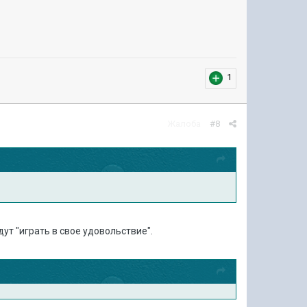
1
Жалоба
#8
ут "играть в свое удовольствие".