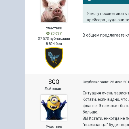
Я могу посоветовать 
крейсера , куда они т
Участник
20 637
В общем предлагаете к
37 573 публикации
8 824 боя
SQQ
Опубликовано:
25 июл 201
Лейтенант
Ситуация очень зависит 
Кстати, если видно, чт
фланге. Это может быть
больше.
ЗЫ Кстати, никогда не 
"выживанца" будет верт
Участник