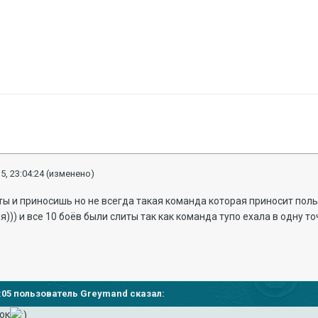
5, 23:04:24
(изменено)
ы и приносишь но не всегда такая команда которая приносит польз
я))) и все 10 боёв были слиты так как команда тупо ехала в одну то
02:05 пользователь Greymand сказал:
ок