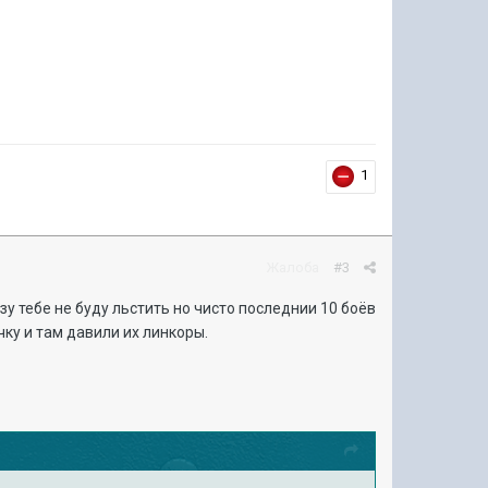
1
Жалоба
#3
у тебе не буду льстить но чисто последнии 10 боёв
чку и там давили их линкоры.