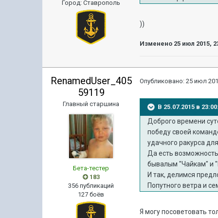
Город
:
Ставрополь
))
Изменено
25 июл 2015, 2
RenamedUser_405
Опубликовано:
25 июл 201
59119
Главный старшина
В 25.07.2015 в 23:
Доброго времени суто
победу своей команд
удачного ракурса для
Да есть возможность 
бывалым "Чайкам" и "
Бета-тестер
И так, делимся предл
183
Попутного ветра и се
356 публикаций
127 боёв
Я могу посоветовать то