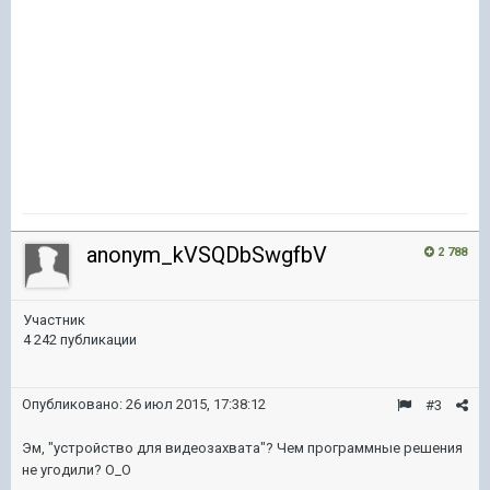
anonym_kVSQDbSwgfbV
2 788
Участник
4 242 публикации
Опубликовано:
26 июл 2015, 17:38:12
#3
Эм, "устройство для видеозахвата"? Чем программные решения
не угодили? О_О