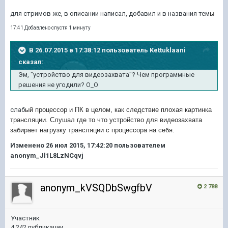
для стримов же, в описании написал, добавил и в названия тем
ы
17:41 Добавлено спустя 1 минуту
В 26.07.2015 в 17:38:12 пользователь Kettuklaani
сказал:
Эм, "устройство для видеозахвата"? Чем программные
решения не угодили? О_О
слаб
ый процессор и ПК в целом, как следствие плохая картинка
трансляции. Слушал где то что устройство для видеозахвата
забирает нагрузку трансляции с процессора на себя.
Изменено
26 июл 2015, 17:42:20
пользователем
anonym_Jl1L8LzNCqvj
anonym_kVSQDbSwgfbV
2 788
Участник
4 242 публикации