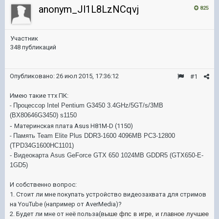
anonym_Jl1L8LzNCqvj
825
Участник
348 публикаций
Опубликовано:
26 июл 2015, 17:36:12
#1
Имею такие ттх ПК:
-
Процессор Intel Pentium G3450 3.4GHz/5GT/s/3MB
(BX80646G3450) s1150
-
Материнская плата Asus H81M-D (1150)
-
Память Team Elite Plus DDR3-1600 4096MB PC3-12800
(TPD34G1600HC1101)
-
Видеокарта Asus GeForce GTX 650 1024MB GDDR5 (GTX650-E-
1GD5)
И собственно вопрос:
1. Стоит ли мне покупать устройство видеозахвата для стримов
на YouTube (например от AverMedia)?
2. Будет ли мне от неё польза(в
ыше фпс в игре, и главное лучшее