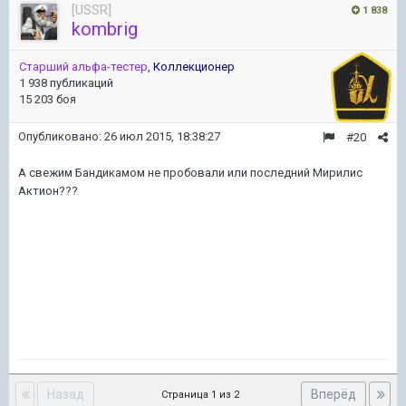
[USSR]
1 838
kombrig
Старший альфа-тестер
,
Коллекционер
1 938 публикаций
15 203 боя
Опубликовано:
26 июл 2015, 18:38:27
#20
А свежим Бандикамом не пробовали или последний Мирилис
Актион???
Назад
Вперёд
Страница 1 из 2