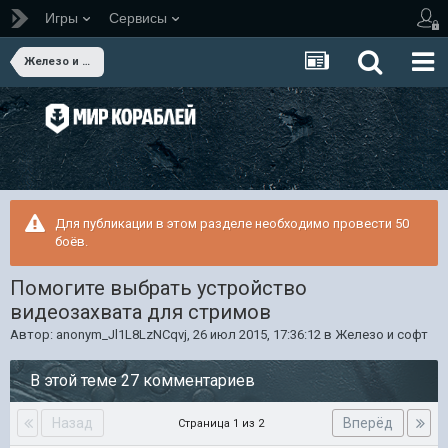
Игры
Сервисы
Железо и софт
Для публикации в этом разделе необходимо провести 50
боёв.
Помогите выбрать устройство
видеозахвата для стримов
Автор:
anonym_Jl1L8LzNCqvj
,
26 июл 2015, 17:36:12
в
Железо и софт
В этой теме 27 комментариев
Назад
Вперёд
Страница 1 из 2