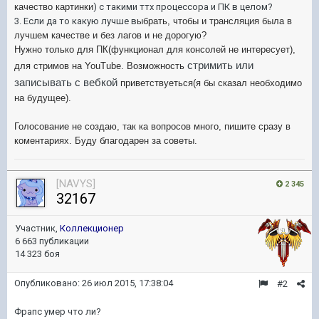
качество картинки
) с такими ттх процессора и ПК в целом?
3. Если да то какую лучше в
ыбрать, чтобы и трансляция была в
лучшем качестве и без лагов и не дорогую?
Нужно только для ПК(функционал для консолей не интересует),
стримить или
для стримов на YouTube. Возможность
записывать с вебкой
приветствуеться(я б
ы сказал необходимо
на будущее
).
Голосование не создаю, так ка вопросов много, пишите сразу в
коментариях. Буду благодарен за совет
ы.
[NAVYS]
2 345
32167
Участник,
Коллекционер
6 663 публикации
14 323 боя
Опубликовано:
26 июл 2015, 17:38:04
#2
Фрапс умер что ли?