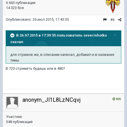
6 663 публикации
14 323 боя
Опубликовано:
26 июл 2015, 17:43:05
#6
В 26.07.2015 в 17:39:35 пользователь severinhotko
сказал:
для стримов же, в описании написал, добавил и в названия
тем
ы
В 720 стримить будешь или в 480?
anonym_Jl1L8LzNCqvj
825
Участник
348 публикаций