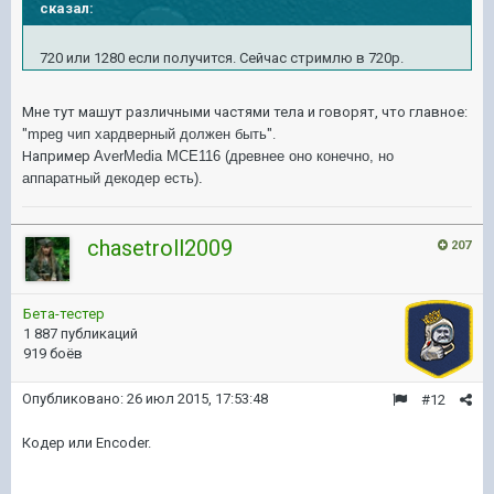
сказал:
720 или 1280 если получится. Сейчас стримлю в 720p.
Мне тут машут различными частями тела и говорят, что главное:
"
mpeg чип хардверный должен быть
".
Например
AverMedia MCE116 (древнее оно конечно, но
аппаратный декодер есть).
chasetroll2009
207
Бета-тестер
1 887 публикаций
919 боёв
Опубликовано:
26 июл 2015, 17:53:48
#12
Кодер или Encoder.