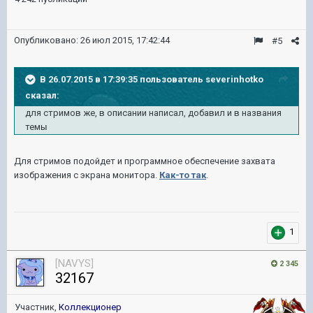
Опубликовано:
26 июл 2015, 17:42:44
#5
В 26.07.2015 в 17:39:35 пользователь severinhotko
сказал:
для стримов же, в описании написал, добавил и в названия
тем
ы
Для стримов подойдет и программное обеспечение захвата
изображения с экрана монитора.
Как-то так
.
1
[NAVYS]
2 345
32167
Участник,
Коллекционер