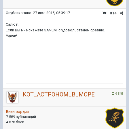
Опубликовано:
27 июл 2015, 05:39:17
#14
Салют!
Если Вы мне скажете ЗАЧЕМ, с удовольствием сравню.
Удачи!
KOT_ACTPOHOM_B_MOPE
9 545
Викигвардия
7 589 публикаций
4 878 боёв