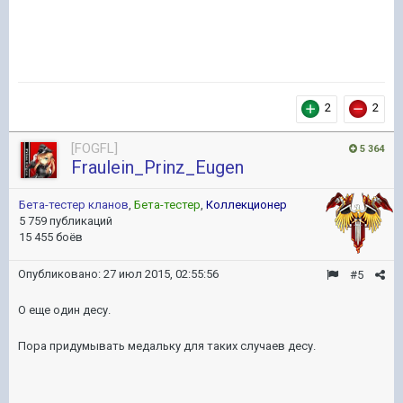
2
2
[FOGFL]
5 364
Fraulein_Prinz_Eugen
Бета-тестер кланов
,
Бета-тестер
,
Коллекционер
5 759 публикаций
15 455 боёв
Опубликовано:
27 июл 2015, 02:55:56
#5
О еще один десу.
Пора придумывать медальку для таких случаев десу.