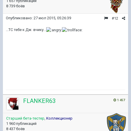
1 657 публикаций
8 739 боёв
Опубликовано:
27 июл 2015, 05:26:39
#12
...ТС тебе к Дж
и
вчику...
FLANKER63
1 457
Старший бета-тестер
,
Коллекционер
1 960 публикаций
8 437 боёв