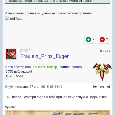
классам техникой наземного аналога World of Tanks
А чё именно с танками, давайте с самолетами сравним
2
2
[FOGFL]
5 364
Fraulein_Prinz_Eugen
Бета-тестер кланов
,
Бета-тестер
,
Коллекционер
5 759 публикаций
15 455 боёв
Опубликовано:
27 июл 2015, 03:24:47
#8
ТС... псссс... смотри сюда я тебе принес секретную информацию.
Spoiler