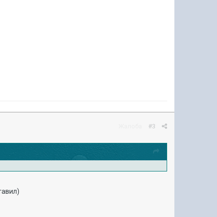
Жалоба
#3
тавил)