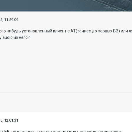
5, 11:59:09
кого нибудь установленный клиент с АТ(точнее до первых БВ) или же
 audio из него?
5, 12:01:31
ых БВ, не удалялся. правда ставил моды, но вроде не звуковые.