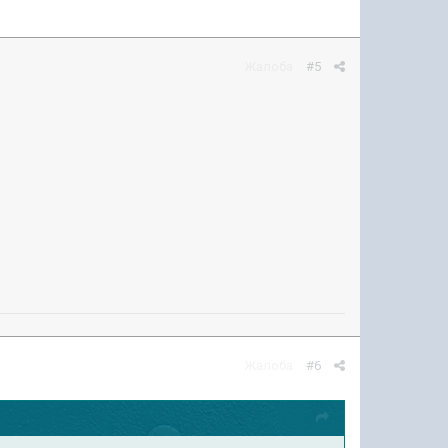
Жалоба
#5
Жалоба
#6