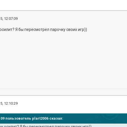
5, 12:07:09
осилит? Я бы пересмотрел парочку своих игр))
5, 12:10:29
7:09 пользователь plart2006 сказал:
н осилит? Я бы пересмотрел парочку своих игр))