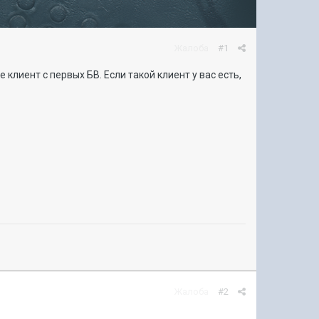
Жалоба
#1
 клиент с первых БВ. Если такой клиент у вас есть,
Жалоба
#2