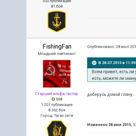
303 публикации
81 бой
FishingFan
Опубликовано:
28 июл 201
Младший лейтенант
В 28.07.2015 в 11:
Всем привет, есть ли
есть, можете ли скину
Старший альфа-тестер
доберусь домой гляну...
508
1 201 публикация
8 362 боя
Город
:
Таган сити
Изменено
28 июл 2015, 1