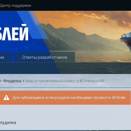
Центр поддержки
ии
Ответы разработчиков
Флудилка
Ищу установленный клиент с АТ/первых БВ
Для публикации в этом разделе необходимо провести 50 боёв.
лудилка