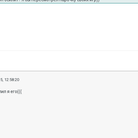
5, 12:58:20
лил я его(((