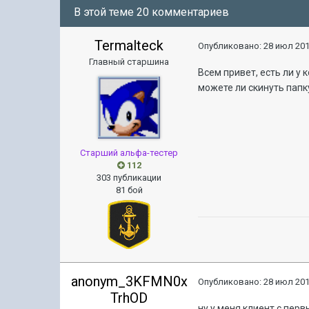
В этой теме 20 комментариев
Termalteck
Опубликовано:
28 июл 201
Главный старшина
Всем привет, есть ли у 
можете ли скинуть папку
Старший альфа-тестер
112
303 публикации
81 бой
anonym_3KFMN0x
Опубликовано:
28 июл 201
TrhOD
ну у меня клиент с перв