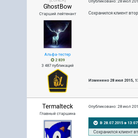
[LONER]
Опубликовано:
28 июл 201
GhostBow
Сохранился клиент втор
Старший лейтенант
Альфа-тестер
2 839
3 487 публикаций
Изменено
28 июл 2015, 1
Termalteck
Опубликовано:
28 июл 201
Главный старшина
В 28.07.2015 в 13:
Сохранился клиент вт