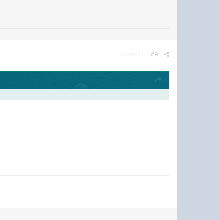
Жалоба
#8