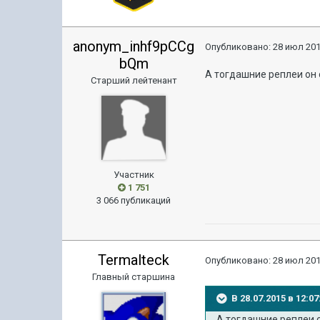
anonym_inhf9pCCg
Опубликовано:
28 июл 201
bQm
А тогдашние реплеи он 
Старший лейтенант
Участник
1 751
3 066 публикаций
Termalteck
Опубликовано:
28 июл 201
Главный старшина
В 28.07.2015 в 12:0
А тогдашние реплеи о