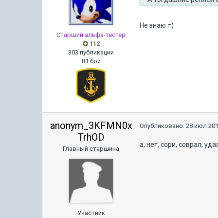
Не знаю =)
Старший альфа-тестер
112
303 публикации
81 бой
anonym_3KFMN0x
Опубликовано:
28 июл 201
TrhOD
а, нет, сори, соврал, уда
Главный старшина
Участник