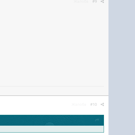
Жалоба
#9
Жалоба
#10