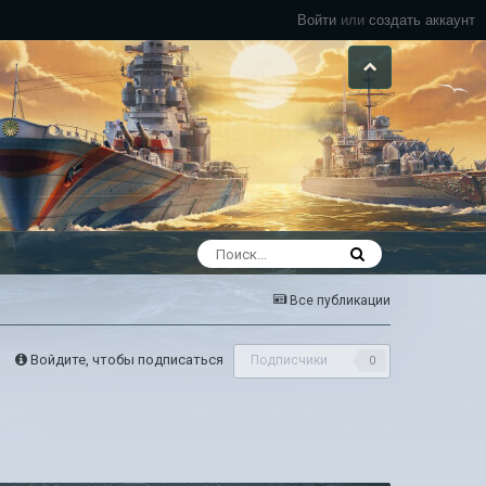
Войти
или
создать аккаунт
Все публикации
Войдите, чтобы подписаться
Подписчики
0