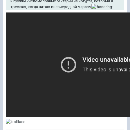
и группы кисломолочных бактерий из йогурта, который я
трескаю, когда читаю внеочередной маразм