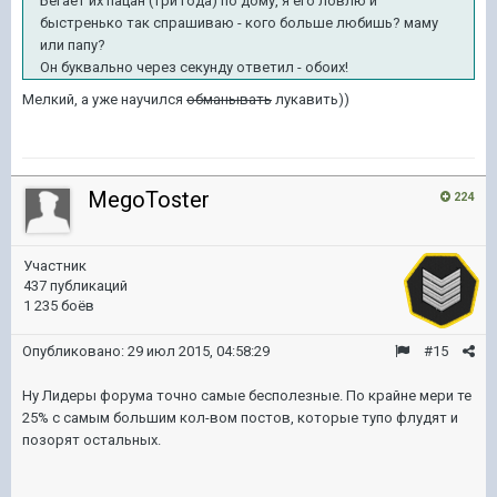
Бегает их пацан (три года) по дому, я его ловлю и
быстренько так спрашиваю - кого больше любишь? маму
или папу?
Он буквально через секунду ответил - обоих!
Мелкий, а уже научился
обманывать
лукавить))
MegoToster
224
Участник
437 публикаций
1 235 боёв
Опубликовано:
29 июл 2015, 04:58:29
#15
Ну Лидеры форума точно самые бесполезные. По крайне мери те
25% с самым большим кол-вом постов, которые тупо флудят и
позорят остальных.