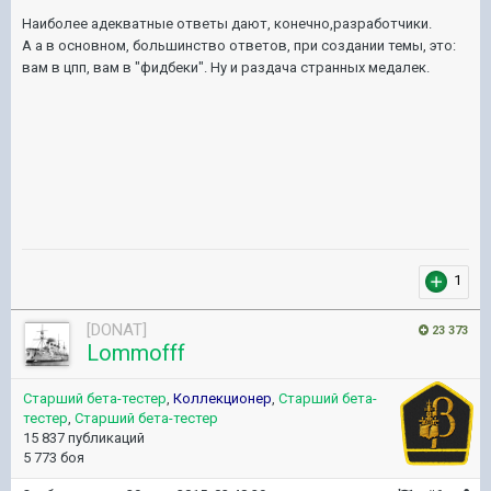
Наиболее адекватные ответы дают, конечно,разработчики.
А а в основном, большинство ответов, при создании темы, это:
вам в цпп, вам в "фидбеки". Ну и раздача странных медалек.
1
[DONAT]
23 373
Lommofff
Старший бета-тестер
,
Коллекционер
,
Старший бета-
тестер
,
Старший бета-тестер
15 837 публикаций
5 773 боя