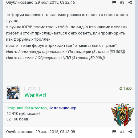
Опубликовано:
29 июл 2015, 03:22:16
#3
тк форум населяют владельцы разных штанов, то своя голова
лучше.
я лучше ЮТУБ посмотрю, чтоб было видно кто какими веслами
гребет и стоит прислушиваться к его совету, или проигнорить
как форумных троллей.
после чтения форума приходиться "отмываться от грязи".
Никто / сам всегда справляюсь / По традиции
(3 голоса [50.00%])
Никто не помог / Обращался в ЦПП
(3 голоса [50.00%])
[-ZOO-]
7 822
WarXed
Старший бета-тестер
,
Коллекционер
12 410 публикаций
32 190 боёв
Опубликовано:
29 июл 2015, 03:43:08
#4