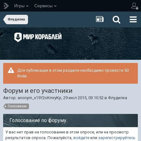
Игры
Сервисы
Флудилка
Для публикации в этом разделе необходимо провести 50
боёв.
Форум и его участники
Автор:
anonym_x15Y2oKmryKp
,
29 июл 2015, 03:10:52
в
Флудилка
Голосование
Голосование по форуму.
У вас нет прав на голосование в этом опросе, или на просмотр
результатов опроса. Пожалуйста,
войдите
или
зарегистрируйтесь