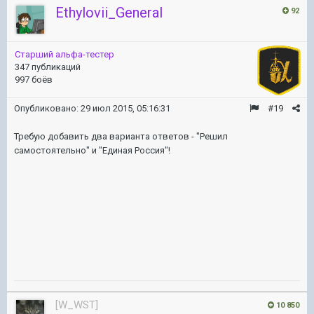
Ethylovii_General
92
Старший альфа-тестер
347 публикаций
997 боёв
Опубликовано:
29 июл 2015, 05:16:31
#19
Требую добавить два варианта ответов - "Решил
самостоятельно" и "Единая Россия"!
[W_WST]
10 850