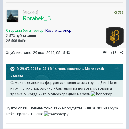
[KKZ4O]
756
Rorabek_B
Старший бета-тестер
,
Коллекционер
2 573 публикации
25 508 боёв
Опубликовано:
29 июл 2015, 05:15:43
#18
В 29.07.2015 в 03:18:14 пользователь Merzav4ik
сказал:
Самой полезной на форуме для меня стала группа Дип Пёпл
и группы кисломолочных бактерий из йогурта, который я
трескаю, когда читаю внеочередной маразм
Ну что опять...печень токо такие продукты...или ЗОЖ? Уважуха
тебе... крепок ты еще