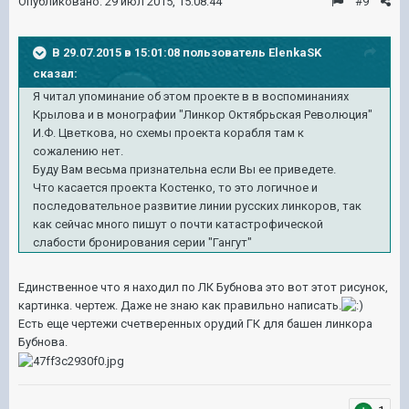
Опубликовано:
29 июл 2015, 15:08:44
#9
В 29.07.2015 в 15:01:08 пользователь ElenkaSK
сказал:
Я читал упоминание об этом проекте в
в воспоминаниях
Крылова и в монографии
"Линкор Октябрьская Революция"
И.Ф. Цветкова, но схемы проекта корабля там к
сожалению нет.
Буду Вам весьма признательна если Вы ее приведете.
Что касается проекта Костенко, то это логичное и
последовательное развитие линии русских линкоров, так
как сейчас много пишут о почти катастрофической
слабости бронирования серии "Гангут"
Единственное что я находил по ЛК Бубнова это вот этот рисунок,
картинка. чертеж. Даже не знаю как правильно написать.
Есть еще чертежи счетверенных орудий ГК для башен линкора
Бубнова.