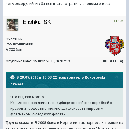
четырехорудийных башен и как потратили экономию веса.
Elishka_SK
392
Участник
799 публикаций
6 322 боя
Опубликовано:
29 июл 2015, 16:07:13
#11
В 29.07.2015 в 15:53:22 пользователь Rokosovski
сказал:
Что вы, как можно.
Как можно сравнивать кладбище российских кораблей с
красой и гордостью, можно даже сказать мировым
флагманом,
пiдводного
флота?
Трудно сказать. В 2008 была в Норвегии, так норвежцы возили на
экскурсию к полузатопленному корпусу крейсера Мурманск -