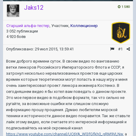
Jaks12
1 580
Старший альфа-тестер
, Участник,
Коллекционер
3 052 публикации
4 920 боёв
Опубликовано:
29 июл 2015, 13:59:41
#1
Всем доброго времени суток. В своем видео по вангованию
ветки линкоров Российского Императорского Флота и СССР, я
затронул несколько нереализованных проектов еще царских
времен которые теоретически могут попасть в нашу игру и меня
очень заинтересовал проект линкора инженера Костенко. В
сегодняшнем видео я бы хотел вам поведать о данном проекте.
Это мое первое видео в подобном формате, так что сильно не
ругайте, за возможные ошибки или слишком сложную
информацию прошу прощения. Думаю любителям морской
техники и историчности данное видео понравится. Так же ставьте
лайк этому видео, если считаете это интересной информацией и
подписывайтесь на мой скромный канал
https://www.youtube.com/channel/UC6YA_Wl3fGfkh0_gRM9VLNw,
а