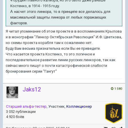
4 орудия главного калибра, но это было даже раньше
Костенко, в 1914 - 1915 году.
А насчет этого линкора, то в принципе все делалось для
максимальной защиты линкора от любых поражающих
факторов.
Я читал упоминание об этом проекте в
в воспоминаниях Крылова
и в монографии
"Линкор Октябрьская Революция" И.Ф. Цветкова,
но схемы проекта корабля там к сожалению нет.
Буду Вам весьма признательна если Вы ее приведете.
Что касается проекта Костенко, то это логичное и
последовательное развитие линии русских линкоров, так как
сейчас много пишут о почти катастрофической слабости
бронирования серии "Гангут"
Jaks12
1 580
Старший альфа-тестер
, Участник,
Коллекционер
3 052 публикации
4 920 боёв