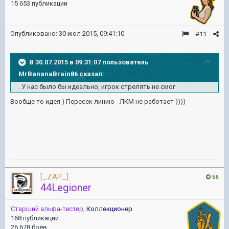
15 653 публикации
Опубликовано:
30 июл 2015, 09:41:10
#11
В 30.07.2015 в 09:31:07 пользователь
MrBananaBrain86 сказал:
. У нас было бы идеально, игрок стрелять не смог
Вообще то идея ) Пересек линию - ЛКМ не работает ))))
[_ZAP_]
56
44Legioner
Старший альфа-тестер
,
Коллекционер
168 публикаций
26 678 боёв