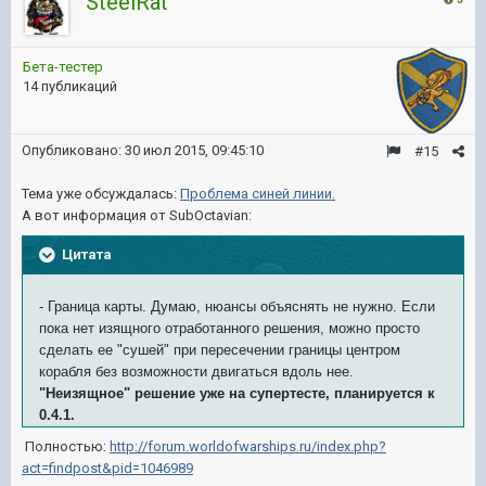
SteelRat
Бета-тестер
14 публикаций
Опубликовано:
30 июл 2015, 09:45:10
#15
Тема уже обсуждалась:
Проблема синей линии.
А вот информация от SubOctavian:
Цитата
- Граница карты. Думаю, нюансы объяснять не нужно. Если
пока нет изящного отработанного решения, можно просто
сделать ее "сушей" при пересечении границы центром
корабля без возможности двигаться вдоль нее.
"Неизящное" решение уже на супертесте, планируется к
0.4.1.
Полностью:
http://forum.worldofwarships.ru/index.php?
act=findpost&pid=1046989