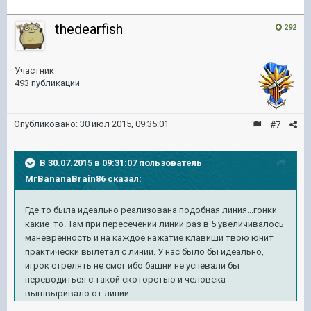
thedearfish
292
Участник
493 публикации
Опубликовано:
30 июл 2015, 09:35:01
#7
В 30.07.2015 в 09:31:07 пользователь
MrBananaBrain86 сказал:
Где то была идеально реализована подобная линия...гонки
какие то. Там при пересечении линии раз в 5 увеличивалось
маневренность и на каждое нажатие клавиши твою юнит
практически вылетал с линии. У нас было бы идеально,
игрок стрелять не смог ибо башни не успевали бы
переводиться с такой скоторстью и человека
вышвыривало от линии.