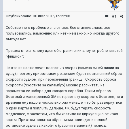
Опубликовано:
30 июл 2015, 09:22:08
#1
Собственно о проблеме знают все. Все сталкивались, все
пользовались, намеренно или нет - не важно, но иногда другого
выхода нет.
Пришла мне в голову идея об ограничении злоупотребления этой
"фишкой":
Ни кто из нас не хочет плавать в озерах (замена синей линии на
сушу), поэтому приемлемым решением будет постепенный сброс
скорости судном, при пересечении границы. Скорость сброса
скорости (простите за каламбур) можно рассчитать из
параметра ее набора для каждого корабля. Таким образом
быстрый и маневренный ЭМ потеряет эту скорость быстрее, но и
времени ему надо в несколько раз меньше, что бы развернуться
о край карты и поплыть дальше. ЛК будут терять скорость
медленнее, с расчетом, что бы хватило на циркуляцию от края
карты. При этом попытка абуза линии приведет к полной
остановке судна за какой-то (рассчитываемый) период.