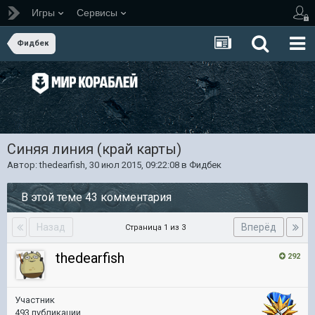
Игры
Сервисы
Фидбек
Синяя линия (край карты)
Автор:
thedearfish
,
30 июл 2015, 09:22:08
в
Фидбек
В этой теме 43 комментария
Назад
Вперёд
Страница 1 из 3
thedearfish
292
Участник
493 публикации