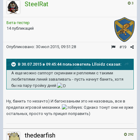
SteelRat
3
Бета-тестер
14 публикаций
Опубликовано:
30 июл 2015, 09:51:28
#19
В 30.07.2015 в 09:45:44 пользователь Llloidz сказал:
А еще можно саппорт скринами и реплеями с такими
любителями линий заваливать - пусть начнут банить, хотя
бы на пару-тройку дней
Ну, банить то незачто) И багоюзаньем это не назовешь, все в
пределах игровой механики.
Однако тонут они не хуже
остальных, просто чуть прицел поправить)
thedearfish
292