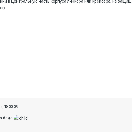
ании в центральную часть корпуса линкора или крейсера, не защищё
ну.
5, 18:33:39
да беда