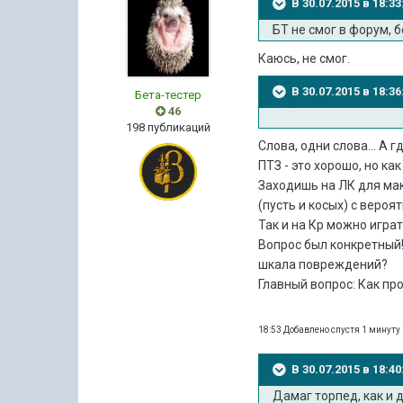
В 30.07.2015 в 18:
БТ не смог в форум, 
Каюсь, не смог.
В 30.07.2015 в 18:
Бета-тестер
46
198 публикаций
Слова, одни слова... А
ПТЗ - это хорошо, но ка
Заходишь на ЛК для мак
(пусть и косых) с веро
Так и на Кр можно играт
Вопрос был конкретный!
шкала повреждений?
Главный вопрос: Как пр
18:53 Добавлено спустя 1 минуту
В 30.07.2015 в 18:
Дамаг торпед, как и 