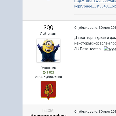
http://forum.worldofwar
корп/page__st__40__pi
SQQ
Опубликовано:
30 июл 201
Лейтенант
Дамаг торпед, как и дам
некоторых кораблей пр
ЗЫ Бета-тестер...
Участник
1 829
2 395 публикаций
[22CM]
Опубликовано:
30 июл 201
Bespomoschnyj