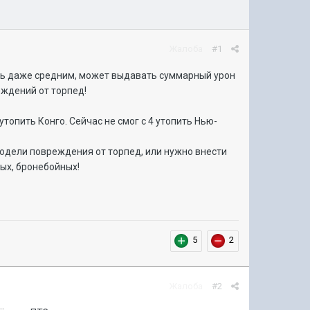
Жалоба
#1
сть даже средним, может выдавать суммарный урон
еждений от торпед!
утопить Конго. Сейчас не смог с 4 утопить Нью-
 модели повреждения от торпед, или нужно внести
ных, бронебойных!
5
2
Жалоба
#2