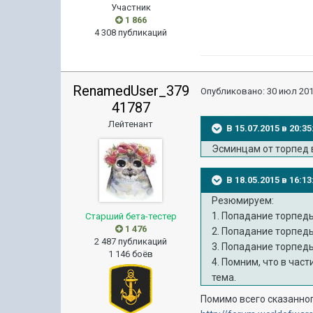
Участник
1 866
4 308 публикаций
RenamedUser_379
Опубликовано:
30 июл 201
41787
Лейтенант
В 15.07.2015 в 20:
Эсминцам от торпед 
В 18.05.2015 в 16:
Резюмируем:
1. Попадание торпеды
Старший бета-тестер
1 476
2. Попадание торпеды
2 487 публикаций
3. Попадание торпед
1 146 боёв
4. Помним, что в час
тема.
Помимо всего сказанно