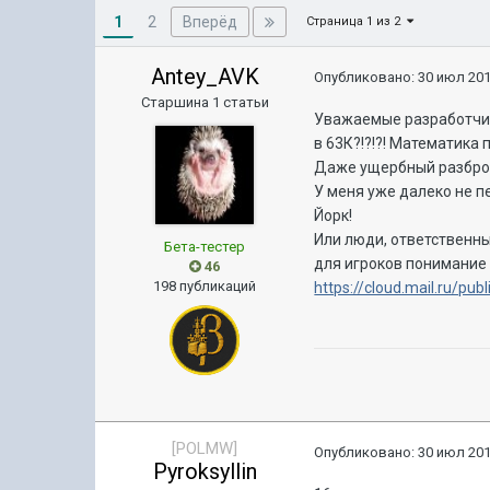
1
Вперёд
2
Страница 1 из 2
Antey_AVK
Опубликовано:
30 июл 201
Старшина 1 статьи
Уважаемые разработчики
в 63К?!?!?! Математик
Даже ущербный разброс 
У меня уже далеко не пе
Йорк!
Или люди, ответственны
Бета-тестер
для игроков понимание 
46
198 публикаций
https://cloud.mail.ru/pu
[POLMW]
Опубликовано:
30 июл 201
Pyroksyllin