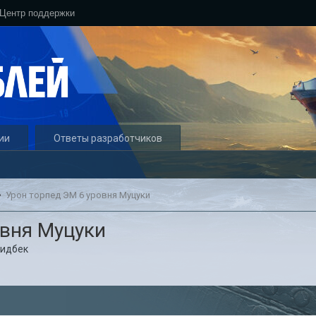
Центр поддержки
ии
Ответы разработчиков
Урон торпед ЭМ 6 уровня Муцуки
овня Муцуки
идбек