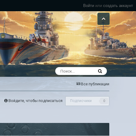
Войти
или
создать аккаунт
Все публикации
Войдите, чтобы подписаться
Подписчики
0