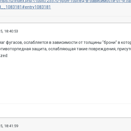
ships.ru/index.php?/topic/25570-урон-торпед-в-зависимости-от-угл
d__1083181#entry1083181
5, 18:40:53
аг фугасов, ослабляется в зависимости от толщины "брони" в котор
отивоторпедная защита, ослабляющая такие повреждения, присутс
5, 18:41:59