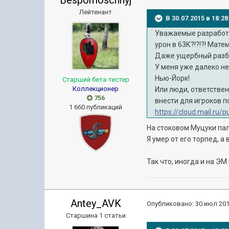
Лейтенант
В 30.07.2015 в 18:
Уважаемые разработч
урон в 63К?!?!?! Ма
Даже ущербный разбр
У меня уже далеко не 
Нью-Йорк!
Старший бета-тестер
Коллекционер
Или люди, ответствен
756
внести для игроков п
1 660 публикаций
https://cloud.mail.ru
На стоковом Муцуки пал
Я умер от его торпед, а 
Так что, иногда и на ЭМ
Antey_AVK
Опубликовано:
30 июл 201
Старшина 1 статьи