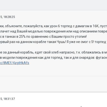
5, 18:28:25
, объясните, пожалуйста, как урон 6 торпед с дамагом в 16К, пу
а плачет над Вашей моделью повреждения или над описанием повр
в танках в 25% по сравнению с Вашим просто утопия!
рвый раз на данном корабле такая Чушь! Я уже не смог с 5! торпед 
е за данный корабль, едят свой хлеб напрасно, т.к. облажались в
в модели повреждения как для торпед, так и для снарядов: фугас
blic/8MEf/4zgtHkAfs
5, 18:31:37