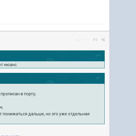
Жалоба
#5
от нюанс.
прописан в порту;
н;
ет понижаться дальше, но это уже отдельная