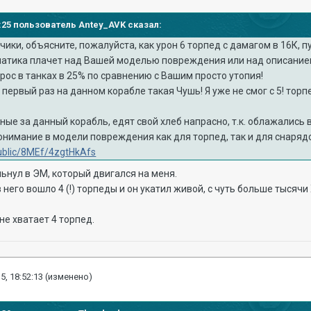
28:25 пользователь Antey_AVK сказал:
ики, объясните, пожалуйста, как урон 6 торпед с дамагом в 16К,
тематика плачет над Вашей моделью повреждения или над описание
ос в танках в 25% по сравнению с Вашим просто утопия!
первый раз на данном корабле такая Чушь! Я уже не смог с 5! торпе
ные за данный корабль, едят свой хлеб напрасно, т.к. облажались
онимание в модели повреждения как для торпед, так и для снаряд
/public/8MEf/4zgtHkAfs
ьнул в ЭМ, который двигался на меня.
в него вошло 4 (!) торпеды и он укатил живой, с чуть больше тысячи
 не хватает 4 торпед.
5, 18:52:13
(изменено)