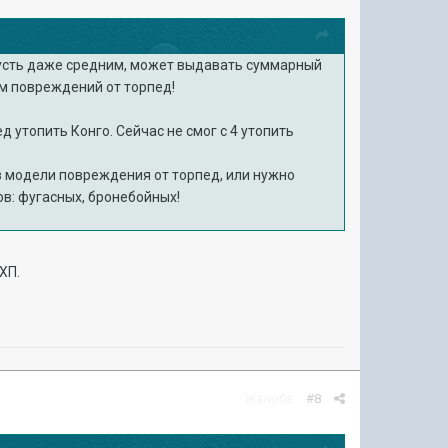
 пусть даже средним, может выдавать суммарный
м повреждений от торпед!
д утопить Конго. Сейчас не смог с 4 утопить
 в модели повреждения от торпед, или нужно
ов: фугасных, бронебойных!
 ХП.
Жалоба
#8