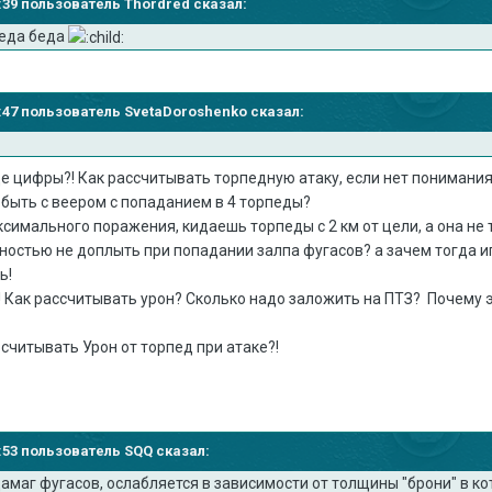
33:39 пользователь Thordred сказал:
беда беда
36:47 пользователь SvetaDoroshenko сказал:
 где цифры?! Как рассчитывать торпедную атаку, если нет пониман
к быть с веером с попаданием в 4 торпеды?
симального поражения, кидаешь торпеды с 2 км от цели, а она не т
ятностью не доплыть при попадании залпа фугасов? а зачем тогда и
ь!
 Как рассчитывать урон? Сколько надо заложить на ПТЗ? Почему эт
осчитывать Урон от торпед при атаке?!
40:53 пользователь SQQ сказал:
дамаг фугасов, ослабляется в зависимости от толщины "брони" в кот