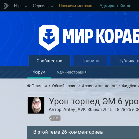
Игры
Сервисы
Премиум магазин
Адмиралтейство
Сообщество
Правила
Публикац
Форум
Администрация
Главная
Общий архив
Архивы разделов
Фидбек
Урон торпед ЭМ 6 ур
Автор:
Antey_AVK
,
30 июл 2015, 18:28:25
в
Ф
ЭМ
В этой теме 26 комментариев