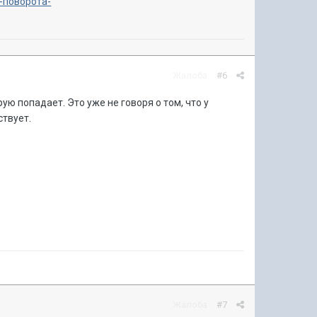
а-поворота-
Жалоба
#6
ую попадает. Это уже не говоря о том, что у
твует.
Жалоба
#7