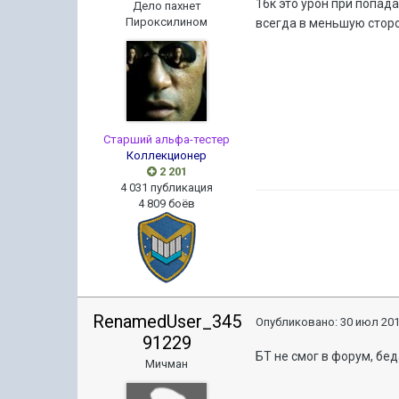
16к это урон при попад
Дело пахнет
Пироксилином
всегда в меньшую сторо
Старший альфа-тестер
Коллекционер
2 201
4 031 публикация
4 809 боёв
RenamedUser_345
Опубликовано:
30 июл 201
91229
БТ не смог в форум, бе
Мичман