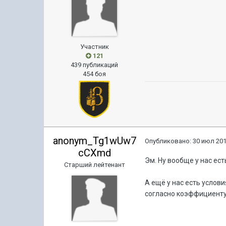
Участник
121
439 публикаций
454 боя
anonym_Tg1wUw7
Опубликовано:
30 июл 201
cCXmd
Эм. Ну вообще у нас ес
Старший лейтенант
А ещё у нас есть услов
согласно коэффициенту 