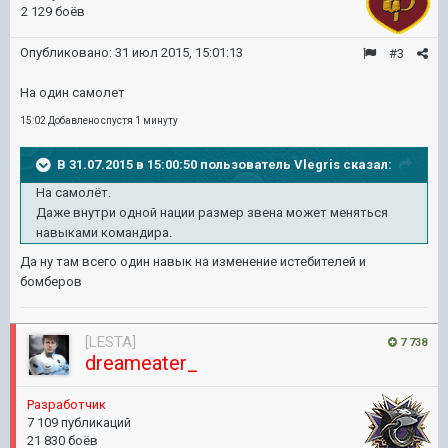
2 129 боёв
Опубликовано:
31 июл 2015, 15:01:13
#3
На один самолет
15:02 Добавлено спустя 1 минуту
В 31.07.2015 в 15:00:50 пользователь Vlegris сказал:
На самолёт.
Даже внутри одной нации размер звена может меняться
навыками командира.
Да ну там всего один навык на изменение истебителей и
бомберов
[LESTA]
7 738
dreameater_
Разработчик
7 109 публикаций
21 830 боёв