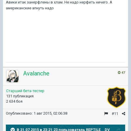
Авики итак занерфлены в хлам. Не надо нерфить ничего. А
американские апнуть надо
Avalanche
47
Старший бета-тестер
131 публикация
2 634 боя
Опубликовано:
1 авг 2015, 02:06:38
#11
В 31.07.2015 в 23:21:23 пользователь REPTILE__DV