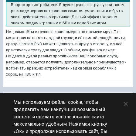
Вопрос про истребители. В дуели группа на группу при таком
раскладе первая потерявшая самолет умрет почти в 0, что
знать действительно критично. Данный эффект хорошо
знаком людям игравшим в БВ и им подобные игры.
Нет, самолёты в группе не равномерно по времени мрут. Т.е.
может раз не повезти одной группе, и её самолёт упадёт почти
сразу, а потом RND может щёлкнуть в другую сторону, и у неё
практически сразу два упадут. В общем, как фишка ляжет.
Но даже в дуэли равных противников Ваш покорный слуга,
например, старается получить дополнительное преимущество -
встречать вражьих истребителей над своими кораблями с
хорошей ПВО и т.п.
Подписчики
0
×
Мы используем файлы cookie, чтобы
предлагать вам наилучший возможный
ПЕРЕЙТИ К СПИСКУ ТЕМ
контент и сделать использование сайта
Обсуждение Мира Кораблей
максимально удобным. Нажимая кнопку
«Ок» и продолжая использовать сайт, Вы