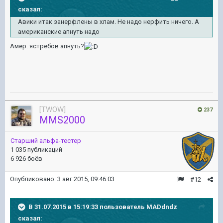
сказал:
Авики итак занерфлены в хлам. Не надо нерфить ничего. А
американские апнуть надо
Амер. ястребов апнуть?
[TWOW]
237
MMS2000
Старший альфа-тестер
1 035 публикаций
6 926 боёв
Опубликовано:
3 авг 2015, 09:46:03
#12
В 31.07.2015 в 15:19:33 пользователь MADdndz
сказал: