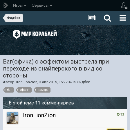
Игры
Сервисы
Фидбек
Баг(офича) с эффектом выстрела при
переходе из снайперского в вид со
стороны
Автор:
IronLionZion
,
3 авг 2015, 16:27:42
в
Фидбек
баг
эффект
камера
В этой теме 11 комментариев
IronLionZion
32