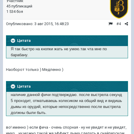
Участник
45 публикаций
1 534 боя
Опубликовано:
3 авг 2015, 16:48:23
#4
Цитата
Я так быстро на кнопки жать не умею.так чта мне по
барабану.
Наоборот только ) Медленно )
Цитата
наличие данной фичи подтверждаю. после выстрела секунд
5 проходит, отматываешь колесиком на общий вид и видишь
дымы из орудий, которые непосредственно после выстрела
должны были быть.
во! именно ) если фича - очень спорная - ну не увидят и не увидят,
имхо... ну можно такой же эффект дыма сделать в снайперском