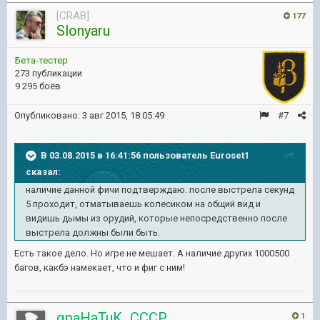
[CRAB]
177
Slonyaru
Бета-тестер
273 публикации
9 295 боёв
Опубликовано:
3 авг 2015, 18:05:49
#7
В 03.08.2015 в 16:41:56 пользователь Euroset1
сказал:
наличие данной фичи подтверждаю. после выстрела секунд
5 проходит, отматываешь колесиком на общий вид и
видишь дымы из орудий, которые непосредственно после
выстрела должны были быть.
Есть такое дело. Но игре не мешает. А наличие других 1000500
багов, какбэ намекает, что и фиг с ним!
qpaHaTuK_CCCP
1