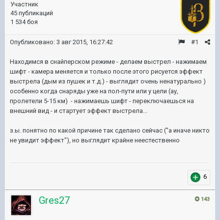
Участник
45 публикаций
1 534 боя
Опубликовано:
3 авг 2015, 16:27:42
#1
Находимся в снайперском режиме - делаем выстрел - нажимаем
шифт - камера меняется и только после этого рисуется эффект
выстрела (дым из пушек и т.д.) - выглядит очень ненатурально )
особенно когда снаряды уже на пол-пути или у цели (ау,
пролетели 5-15 км) - нажимаешь шифт - переключаешься на
внешний вид - и стартует эффект выстрела...
з.ы. понятно по какой причине так сделано сейчас ("а иначе никто
не увидит эффект"), но выглядит крайне неестественно
6
Gres27
143