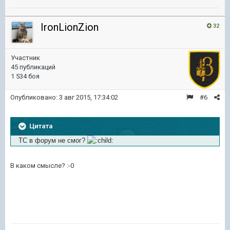
IronLionZion
32
Участник
45 публикаций
1 534 боя
Опубликовано:
3 авг 2015, 17:34:02
#6
Цитата
ТС в форум не смог?
В каком смысле? :-0