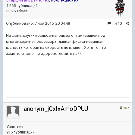
Старший альфа-тестер
,
Коллекционер
1 265 публикаций
33 250 боёв
Опубликовано:
7 ноя 2015, 20:04:48
#10
На фоне других косяков-например оптимизацией под
многоядерные процессоры данная фишка-невинная
шалость,которая на скорость не влияет. Хотя то что
заметили,конечно здорово-ловите лайк
anonym_jCxIxAmoDPUJ
267
Участник
916 публикаций