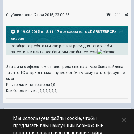
Опубликовано:
7 ноя 2015, 23:00:26
#11
В 19.08.2015 в 18:11:17 пользователь xDARKTERRORx
сказал:
Вообще то ребята мы как раз и играем для того чтобы
затестить и найти все баги. Мы как бы тестеры
Эта фича с эффектом от выстрела еще на альфе была найдена.
Так что ТС открыл глаза... ну, может быть кому то, кто форум не
смог...
Ищите дальше, тестеры )))
Как бэ релиз уже )))))))))))))
Подписчики
0
×
Мы используем файлы cookie, чтобы
предлагать вам наилучший возможный
ПЕРЕЙТИ К СПИСКУ ТЕМ
контент и сделать использование сайта