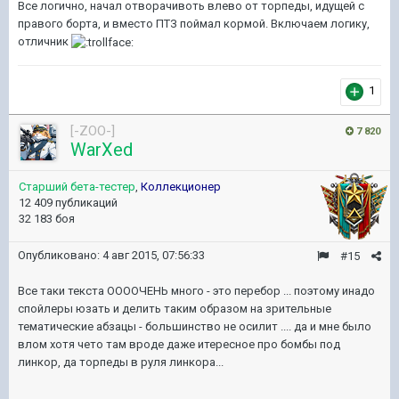
Все логично, начал отворачивоть влево от торпеды, идущей с
правого борта, и вместо ПТЗ поймал кормой. Включаем логику,
отличник
1
[-ZOO-]
7 820
WarXed
Старший бета-тестер
,
Коллекционер
12 409 публикаций
32 183 боя
Опубликовано:
4 авг 2015, 07:56:33
#15
Все таки текста ООООЧЕНЬ много - это перебор ... поэтому инадо
спойлеры юзать и делить таким образом на зрительные
тематические абзацы - большинство не осилит .... да и мне было
влом хотя чето там вроде даже итересное про бомбы под
линкор, да торпеды в руля линкора...