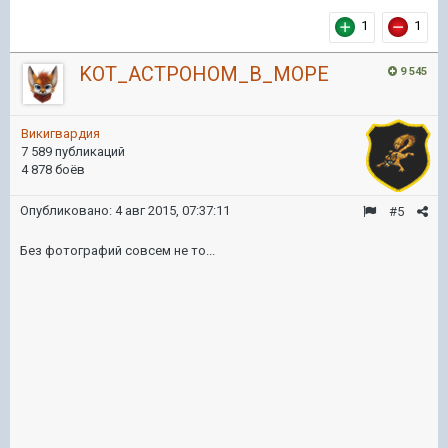
1
1
KOT_ACTPOHOM_B_MOPE
9 545
Викигвардия
7 589 публикаций
4 878 боёв
Опубликовано:
4 авг 2015, 07:37:11
#5
Без фотографий совсем не то...