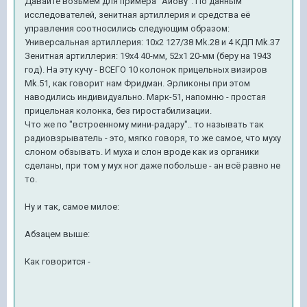
Давайте возьмём для примера "Айову". По данным
исследователей, зенитная артиллерия и средства её
управления соотносились следующим образом:
Универсальная артиллерия: 10х2 127/38 Mk.28 и 4 КДП Mk.37
Зенитная артиллерия: 19х4 40-мм, 52х1 20-мм (беру на 1943
год). На эту кучу - ВСЕГО 10 колонок прицельных визиров
Mk.51, как говорит нам Фридман. Эрликоны при этом
наводились индивидуально. Марк-51, напомню - простая
прицельная колонка, без гиростабилизации.
Что же по "встроенному мини-радару".. то называть так
радиовзрыватель - это, мягко говоря, то же самое, что муху
слоном обзывать. И муха и слон вроде как из органики
сделаны, при том у мух ног даже побольше - ан всё равно не
то.
Ну и так, самое милое:
Абзацем выше:
Как говорится -