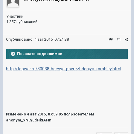
Участник
1 257 публикаций
Опубликовано:
4 авг 2015, 07:21:38
#1
Показать содержимое
http://topwar.ru/80038-boevye-povrezhdeniya-korabley.html
Изменено
4 авг 2015, 07:59:05
пользователем
anonym_xNLyLdHkE6Hn