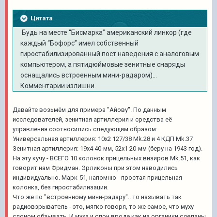
Цитата
Будь на месте “Бисмарка” американский линкор (где
каждый “Бофорс” имел собственный
гиростабилизированный пост наведения с аналоговым
компьютером, а пятидюймовые зенитные снаряды
оснащались встроенным мини-радаром)...
Комментарии излишни.
Давайте возьмём для примера "Айову". По данным
исследователей, зенитная артиллерия и средства её
управления соотносились следующим образом:
Универсальная артиллерия: 10х2 127/38 Mk.28 и 4 КДП Mk.37
Зенитная артиллерия: 19х4 40-мм, 52х1 20-мм (беру на 1943 год).
На эту кучу - ВСЕГО 10 колонок прицельных визиров Mk.51, как
говорит нам Фридман. Эрликоны при этом наводились
индивидуально. Марк-51, напомню - простая прицельная
колонка, без гиростабилизации.
Что же по "встроенному мини-радару".. то называть так
радиовзрыватель - это, мягко говоря, то же самое, что муху
слоном обзывать. И муха и слон вроде как из органики сделаны,