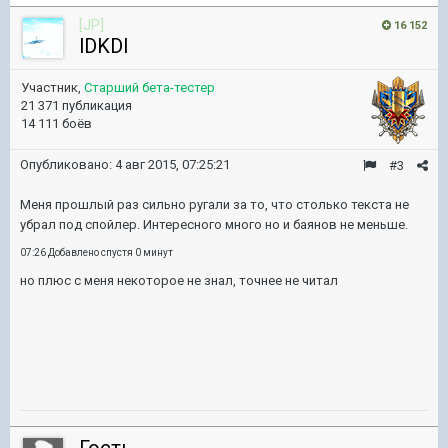
[JP]
16 152
lDKDl
Участник,
Старший бета-тестер
21 371 публикация
14 111 боёв
Опубликовано:
4 авг 2015, 07:25:21
#3
Меня прошлый раз сильно ругали за то, что столько текста не
убрал под спойлер. Интересного много но и баянов не меньше.
07:26 Добавлено спустя 0 минут
но плюс с меня некоторое не знал, точнее не читал