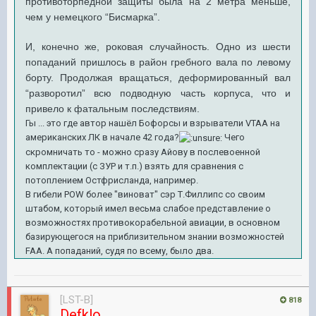
противоторпедной защиты была на 2 метра меньше,
чем у немецкого “Бисмарка”.
И, конечно же, роковая случайность. Одно из шести
попаданий пришлось в район гребного вала по левому
борту. Продолжая вращаться, деформированный вал
“разворотил” всю подводную часть корпуса, что и
привело к фатальным последствиям.
Гы ... это где автор нашёл Бофорсы и взрыватели VTAA на
американских ЛК в начале 42 года?
Чего
скромничать то - можно сразу Айову в послевоенной
комплектации (с ЗУР и т.п.) взять для сравнения с
потоплением Остфрисланда, например.
В гибели POW более "виноват" сэр Т.Филлипс со своим
штабом, который имел весьма слабое представление о
возможностях противокорабельной авиации, в основном
базирующегося на приблизительном знании возможностей
FAA. А попаданий, судя по всему, было два.
[LST-B]
818
Defklo