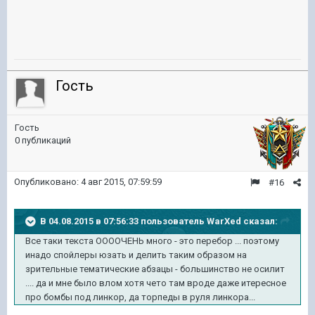
Гость
Гость
0 публикаций
Опубликовано:
4 авг 2015, 07:59:59
#16
В 04.08.2015 в 07:56:33 пользователь WarXed сказал:
Все таки текста ООООЧЕНЬ много - это перебор ... поэтому
инадо спойлеры юзать и делить таким образом на
зрительные тематические абзацы - большинство не осилит
.... да и мне было влом хотя чето там вроде даже итересное
про бомбы под линкор, да торпеды в руля линкора...