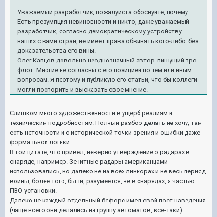
Уважаемый разработчик, пожалуйста обоснуйте, почему.
Есть презумпция невиновности и никто, даже уважаемый
разработчик, согласно демократическому устройству
наших с вами стран, не имеет права обвинять кого-либо, без
доказательства его вины.
Олег Капцов довольно неоднозначный автор, пишущий про
флот. Многие не согласны с его позицией по тем или иным
вопросам. Я поэтому и публикую его статьи, что бы коллеги
могли поспорить и высказать свое мнение.
Слишком много художественности в ущерб реалиям и
техническим подробностям. Полный разбор делать не хочу, там
есть неточности и с исторической точки зрения и ошибки даже
формальной логики.
В той цитате, что привел, неверно утверждение о радарах в
снаряде, например. Зенитные радары американцами
использовались, но далеко не на всех линкорах и не весь период
войны, более того, были, разумеется, не в снарядах, а частью
ПВО-установки.
Далеко не каждый отдельный бофорс имел свой пост наведения
(чаще всего они делались на группу автоматов, всё-таки).