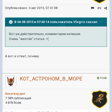
Опубликовано:
4 авг 2015, 07:41:08
#9
В 04.08.2015 в 07:40:14 пользователь Vlegris сказал:
Вот уж действительно, комментарии излишни.
Очень "желтая" статья. =(
А вот и ответ, почему.
KOT_ACTPOHOM_B_MOPE
9 545
Викигвардия
7 589 публикаций
4 878 боёв