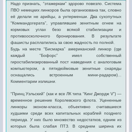
Надо признать, “этажеркам” здорово повезло. Система
ПВО немецких линкоров была организована так, словно
её делали не арийцы, а унтерменши. Два сухопутных
“Коммандогерата”, управлявшие зенитным огнем на
кормовых углах безо всякой стабилизации и
противоосколочного бронирования. В результате
фашисты расплатились за свою жадность по полной.
Будь на месте “Бисмарка” американский линкор (где
каждый “Бофорс” имел собственный
гиростабилизированный пост наведения с аналоговым
компьютером, а пятидюймовые зенитные снаряды
оснащались встроенным мини-радаром)...
Комментарии излишни.
“Принц Уэльский” (как и все ЛК типа “Кинг Джордж V”) —
временное решение Королевского флота. Уцененные
линкоры эконом-класса, объективно считавшиеся
худшими среди всех капитальных кораблей позднего
периода. У них было множество недостатков, одним из
которых была слабая ПТЗ. В среднем ширина их