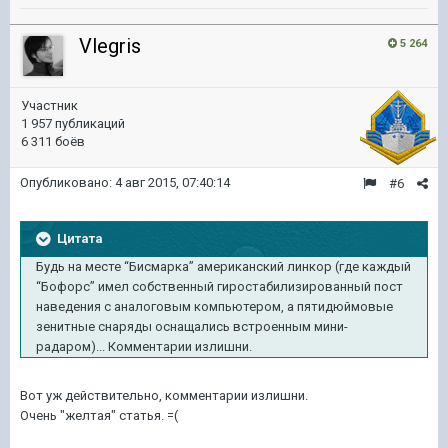
Vlegris
5 264
Участник
1 957 публикаций
6 311 боёв
Опубликовано:
4 авг 2015, 07:40:14
#6
Цитата
Будь на месте “Бисмарка” американский линкор (где каждый
“Бофорс” имел собственный гиростабилизированный пост
наведения с аналоговым компьютером, а пятидюймовые
зенитные снаряды оснащались встроенным мини-
радаром)... Комментарии излишни.
Вот уж действительно, комментарии излишни.
Очень "желтая" статья. =(