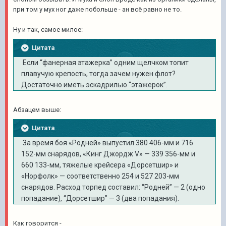
при том у мух ног даже побольше - ан всё равно не то.
Ну и так, самое милое:
Цитата
Если “фанерная этажерка” одним щелчком топит
плавучую крепость, тогда зачем нужен флот?
Достаточно иметь эскадрилью “этажерок”.
Абзацем выше:
Цитата
За время боя «Родней» выпустил 380 406-мм и 716
152-мм снарядов, «Кинг Джордж V» — 339 356-мм и
660 133-мм, тяжелые крейсера «Дорсетшир» и
«Норфолк» — соответственно 254 и 527 203-мм
снарядов. Расход торпед составил: “Родней” — 2 (одно
попадание), “Дорсетшир” — 3 (два попадания).
Как говорится -