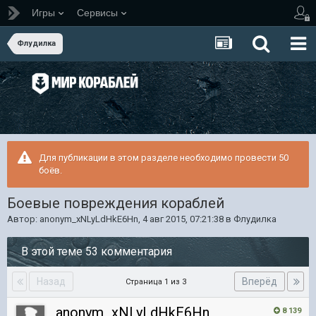
Игры
Сервисы
Флудилка
Для публикации в этом разделе необходимо провести 50
боёв.
Боевые повреждения кораблей
Автор:
anonym_xNLyLdHkE6Hn
,
4 авг 2015, 07:21:38
в
Флудилка
В этой теме 53 комментария
Назад
Вперёд
Страница 1 из 3
anonym_xNLyLdHkE6Hn
8 139