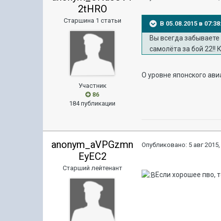
2tHRO
Старшина 1 статьи
В 05.08.2015 в 07:
Вы всегда забываете 
самолёта за бой 22!!
О уровне японского ав
Участник
86
184 публикации
anonym_aVPGzmn
Опубликовано:
5 авг 2015,
EyEC2
Старший лейтенант
Если хорошее пво, т