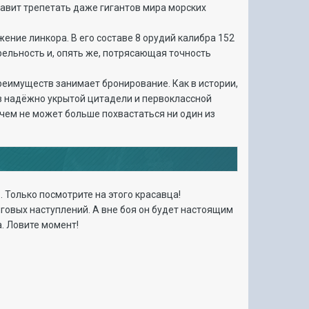
тавит трепетать даже гигантов мира морских
ние линкора. В его составе 8 орудий калибра 152
рельность и, опять же, потрясающая точность
реимуществ занимает бронирование. Как в истории,
о в надёжно укрытой цитадели и первоклассной
чем не может больше похвастаться ни один из
 Только посмотрите на этого красавца!
говых наступлений. А вне боя он будет настоящим
. Ловите момент!