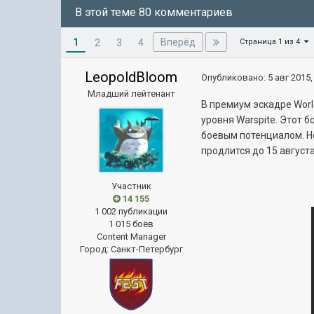
В этой теме 80 комментариев
1
Вперёд
2
3
4
Страница 1 из 4
LeopoldBloom
Опубликовано:
5 авг 2015,
Младший лейтенант
В премиум эскадре Worl
уровня Warspite. Этот 
боевым потенциалом. Н
продлится до 15 августа
Участник
14 155
1 002 публикации
1 015 боёв
Content Manager
Город
:
Санкт-Петербург