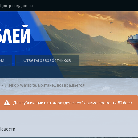
Центр поддержки
ии
Ответы разработчиков
и
Линкор Warspite. Британец возвращается!
Для публикации в этом разделе необходимо провести 50 боёв.
Новости