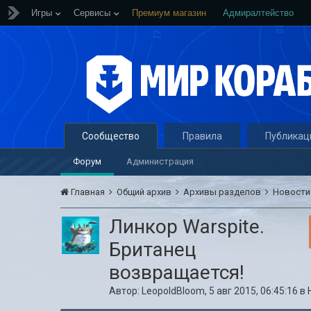
Игры
Сервисы
Премиум магазин
Адмиралтейство
Сообщество
Правила
Публикац
Форум
Администрация
Главная
Общий архив
Архивы разделов
Новост
Линкор Warspite.
Британец
возвращается!
Автор:
LeopoldBloom
,
5 авг 2015, 06:45:16
в