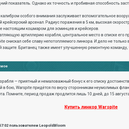
дний показатель. Однако их точность и пробивная способность зас
 калибром особого внимания заслуживает вспомогательное вооруже
 крейсерский арсенал. Радиус поражения в 5 км, высокая скорост
е настоящим кошмаром для эсминцев и крейсеров.
атляющую артиллерию корабля, центральное место в списке его п
spite снискал себе славу непотопляемого линкора. И дело не тольк
 защите. Британец также имеет улучшенную ремонтную команду, 
имое
орабля — приятный и немаловажный бонус к его списку достоинств.
 в бою, Warspite придётся по вкусу сторонникам неумолимых флан
а. Помните, период продаж продлится лишь 10 дней, до 15 августа
Купить линкор Warspite
57:02
пользователем LeopoldBloom