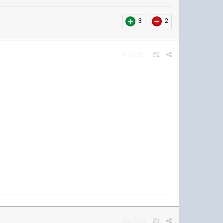
3
2
Жалоба
#2
Жалоба
#3