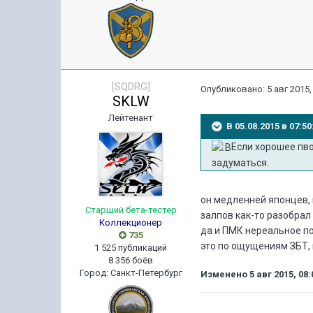
[SQDRG]
Опубликовано:
5 авг 2015,
SKLW
Лейтенант
В 05.08.2015 в 07:
Если хорошее пво
задуматься.
он медленней японцев, н
Старший бета-тестер
залпов как-то разобрал
Коллекционер
да и ПМК нереальное п
735
это по ощущениям ЗБТ, 
1 525 публикаций
8 356 боёв
Город
:
Санкт-Петербург
Изменено
5 авг 2015, 08: