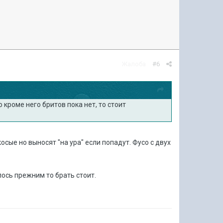
Жалоба
#6
 кроме него бритов пока нет, то стоит
осые но выносят "на ура" если попадут. Фусо с двух
лось прежним то брать стоит.