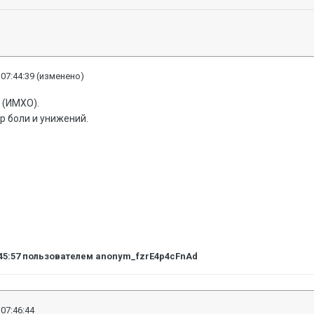
 07:44:39
(изменено)
 (ИМХО).
р боли и унижений.
45:57
пользователем anonym_fzrE4p4cFnAd
 07:46:44