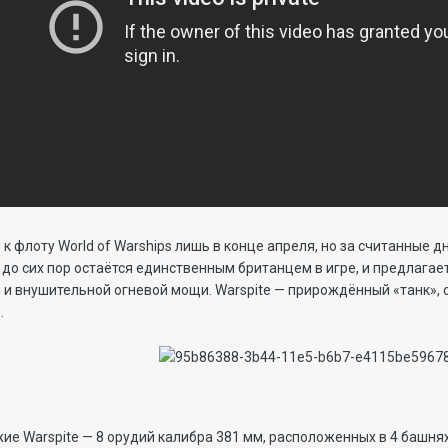
 к флоту World of Warships лишь в конце апреля, но за считанные 
 до сих пор остаётся единственным британцем в игре, и предлагае
 и внушительной огневой мощи. Warspite — прирождённый «танк», 
.
ие Warspite — 8 орудий калибра 381 мм, расположенных в 4 башнях