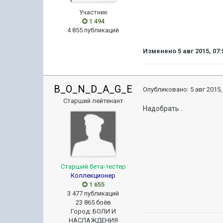
Участник
1 494
4 855 публикаций
Изменено
5 авг 2015, 07:
B_O_N_D_A_G_E
Опубликовано:
5 авг 2015,
Старший лейтенант
Надобрать .
Старший бета-тестер
Коллекционер
1 655
3 477 публикаций
23 865 боёв
Город
:
БОЛИ И
НАСЛАЖДЕНИЯ