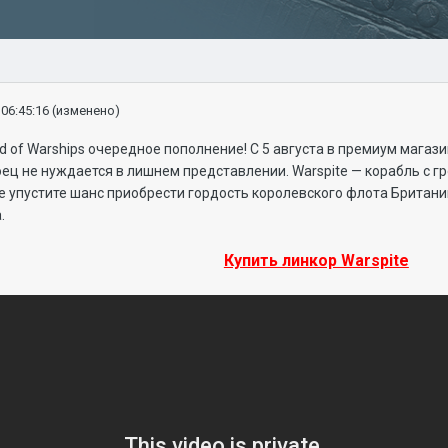
 06:45:16
(изменено)
d of Warships очередное пополнение! С 5 августа в премиум магаз
боец не нуждается в лишнем представлении. Warspite — корабль с
е упустите шанс приобрести гордость королевского флота Британ
.
Купить линкор Warspite