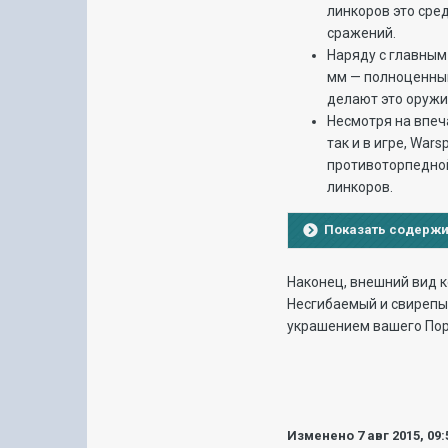
линкоров это сре
сражений.
Наряду с главным
мм — полноценный
делают это оружи
Несмотря на впеч
так и в игре, War
противоторпедной
линкоров.
Показать содерж
Наконец, внешний вид к
Несгибаемый и свирепый
украшением вашего Порт
Изменено
7 авг 2015, 09: