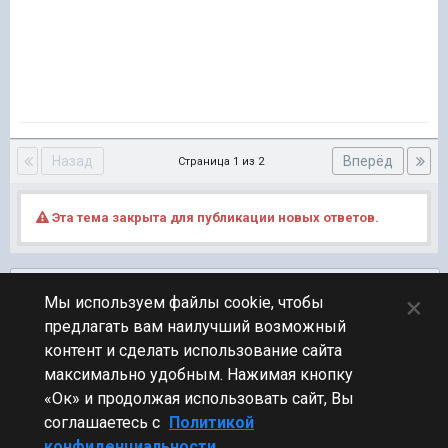
Назад
Вперёд
Страница 1 из 2
Эта тема закрыта для публикации новых ответов.
Подписчики
0
×
Мы используем файлы cookie, чтобы
предлагать вам наилучший возможный
ПЕРЕЙТИ К СПИСКУ ТЕМ
контент и сделать использование сайта
Фидбек
максимально удобным. Нажимая кнопку
«Ок» и продолжая использовать сайт, Вы
соглашаетесь с
Политикой
конфиденциальности.
Стиль