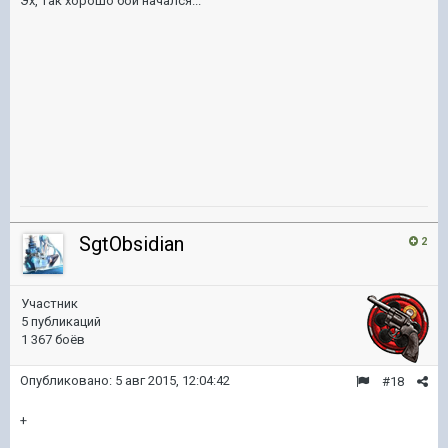
Эх, так хорошо бой начался...
SgtObsidian
2
Участник
5 публикаций
1 367 боёв
Опубликовано:
5 авг 2015, 12:04:42
#18
+