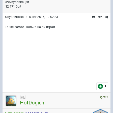
396 публикаций
12 171 бой
Опубликовано:
5 авг 2015, 12:02:23
#2
То же самое. Только на лк играл.
1
[RE]
742
HotDogich