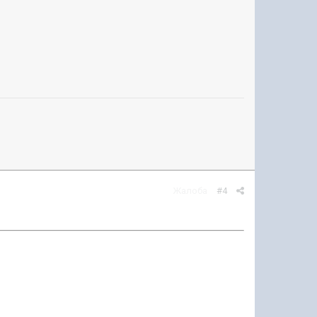
Жалоба
#4