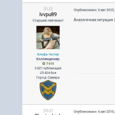
[FLD]
Опубликовано:
6 авг 2015,
lvvpu89
Аналогичная ситуация. 
Старший лейтенант
Альфа-тестер
Коллекционер
7 615
3 621 публикация
25 424 боя
Город
:
Самара
[VLV]
Опубликовано:
6 авг 2015,