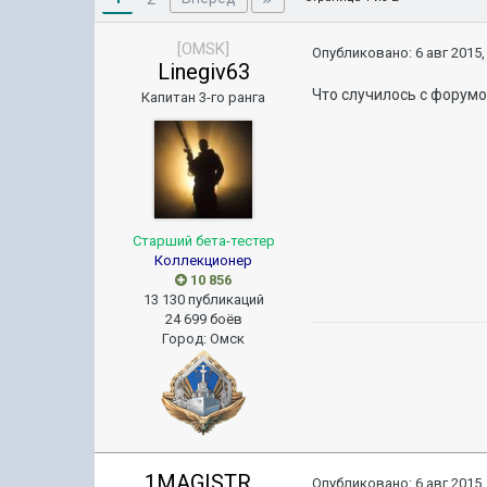
[OMSK]
Опубликовано:
6 авг 2015,
Linegiv63
Что случилось с форумо
Капитан 3-го ранга
Старший бета-тестер
Коллекционер
10 856
13 130 публикаций
24 699 боёв
Город
:
Омск
1MAGISTR_
Опубликовано:
6 авг 2015,