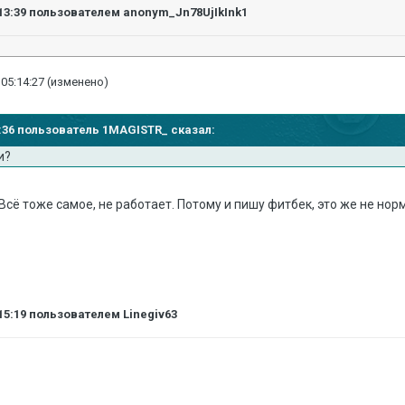
13:39
пользователем anonym_Jn78UjIkInk1
 05:14:27
(изменено)
09:36 пользователь 1MAGISTR_ сказал:
и?
. Всё тоже самое, не работает. Потому и пишу фитбек, это же не нор
15:19
пользователем Linegiv63