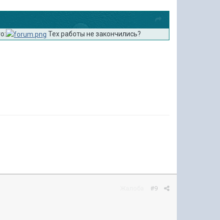
о:
Тех работы не закончились?
Жалоба
#9