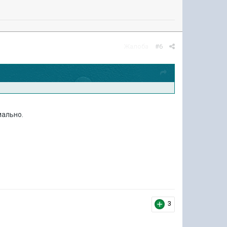
Жалоба
#6
мально.
3