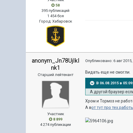
58
395 публикаций
1 454 боя
Город
:
Хабаровск
anonym_Jn78UjIkI
Опубликовано:
6 авг 2015,
nk1
Видать еще не смогли.
Старший лейтенант
В 06.08.2015 в 05:
А другой браузер есл
Хром и Тормоз не рабо
А в
от тут про тех.работ
Участник
8 899
4 274 публикации