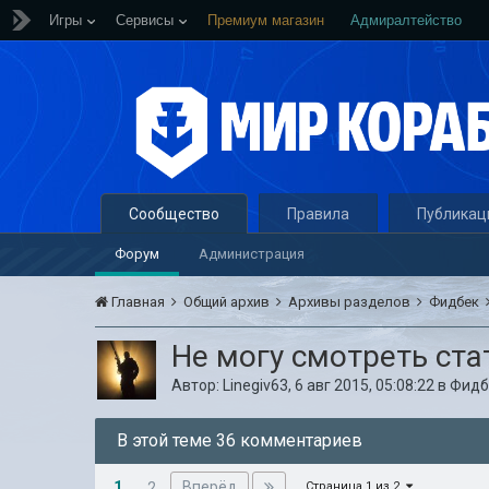
Игры
Сервисы
Премиум магазин
Адмиралтейство
Сообщество
Правила
Публикац
Форум
Администрация
Главная
Общий архив
Архивы разделов
Фидбек
Не могу смотреть ста
Автор:
Linegiv63
,
6 авг 2015, 05:08:22
в
Фидб
В этой теме 36 комментариев
1
Вперёд
2
Страница 1 из 2