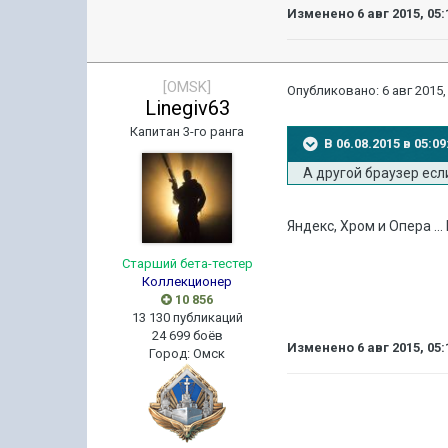
Изменено
6 авг 2015, 05:
[OMSK]
Опубликовано:
6 авг 2015,
Linegiv63
Капитан 3-го ранга
В 06.08.2015 в 05:
А другой браузер есл
Яндекс, Хром и Опера ..
Старший бета-тестер
Коллекционер
10 856
13 130 публикаций
24 699 боёв
Изменено
6 авг 2015, 05:
Город
:
Омск