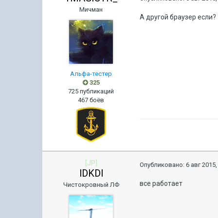
Мичман
А другой браузер если?
Альфа-тестер
325
725 публикаций
467 боёв
[JP]
Опубликовано:
6 авг 2015,
lDKDl
все работает
Чистокровный ЛФ