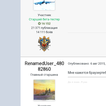
Участник
Старший бета-тестер
16 152
21 371 публикация
14 111 боёв
RenamedUser_480
Опубликовано:
6 авг 2015,
82860
Мне кажется браузертеб
Главный старшина
Да я знаю..Я рак
Участник