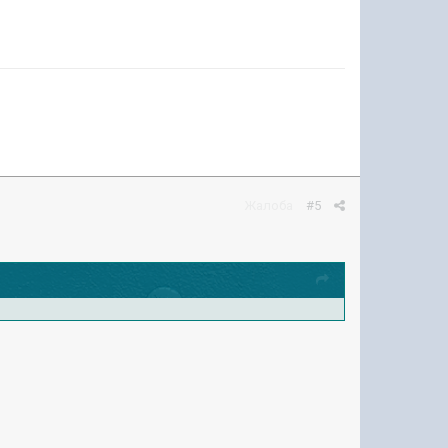
Жалоба
#5