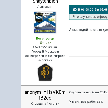
Shaytanbich
Лейтенант
В 06.08.2015 в 05:0
Что случилось с фору
А вы людей по стате де
Бета-тестер
1 077
1 621 публикация
Город
:
В Москве я
ленинградец, в Ленинграде
- москвич.
anonym_YHsVK0m
Опубликовано:
6 авг 2015,
fB2co
У меня всё работает.
Старшина 1 статьи