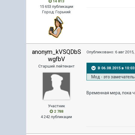
14 813
15 653 публикации
Город
:
Горький
anonym_kVSQDbS
Опубликовано:
6 авг 2015,
wgfbV
Старший лейтенант
В 06.08.2015 в 10:
Мод - это замечательн
Временная мера, пока ч
Участник
2 788
4 242 публикации