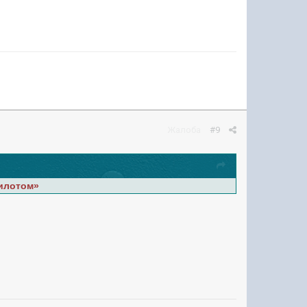
Жалоба
#9
пилотом»