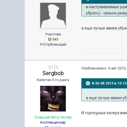
и настраиваемые уши,
убрать) - сильно реж
а еще лучше авики убра
Участник
543
910 публикаций
[FLD]
Опубликовано:
6 авг 2015,
Sergbob
Капитан 3-го ранга
В 06.08.2015 в 10:1
а еще лучше авики у
И торпедные катера вме
Старший бета-тестер
Коллекционер