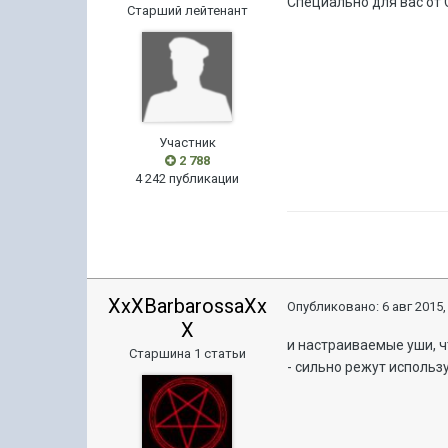
Специально для вас от
Старший лейтенант
Участник
2 788
4 242 публикации
XxXBarbarossaXx
Опубликовано:
6 авг 2015,
X
и настраиваемые уши, ч
Старшина 1 статьи
- сильно режут использ