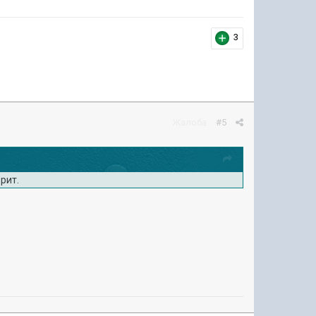
3
Жалоба
#5
орит.