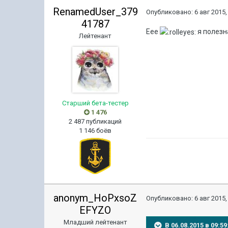
RenamedUser_379
Опубликовано:
6 авг 2015,
41787
Еее
я полезн
Лейтенант
Старший бета-тестер
1 476
2 487 публикаций
1 146 боёв
anonym_HoPxsoZ
Опубликовано:
6 авг 2015,
EFYZO
Младший лейтенант
В 06.08.2015 в 09: