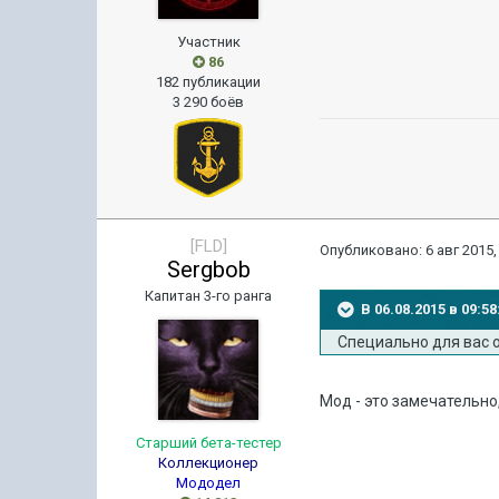
Участник
86
182 публикации
3 290 боёв
[FLD]
Опубликовано:
6 авг 2015,
Sergbob
Капитан 3-го ранга
В 06.08.2015 в 09:5
Специально для вас 
Мод - это замечательно,
Старший бета-тестер
Коллекционер
Мододел