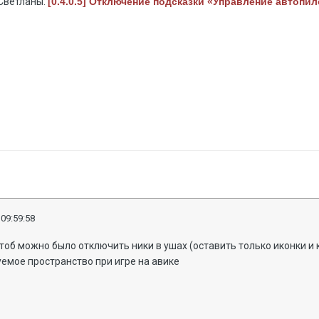
 Светланы:
[0.4.0.5] Отключение подсказки «Управление автопи
 09:59:58
тоб можно было отключить ники в ушах (оставить только иконки и
уемое пространство при игре на авике