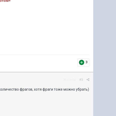
лотом»
3
Жалоба
#3
 количество фрагов, хотя фраги тоже можно убрать)