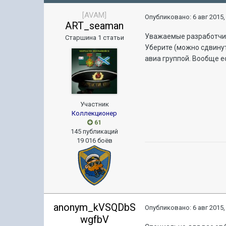
[AVAM]
Опубликовано:
6 авг 2015,
ART_seaman
Уважаемые разработчи
Старшина 1 статьи
Уберите (можно сдвину
авиа группой. Вообще е
Участник
Коллекционер
61
145 публикаций
19 016 боёв
anonym_kVSQDbS
Опубликовано:
6 авг 2015,
wgfbV