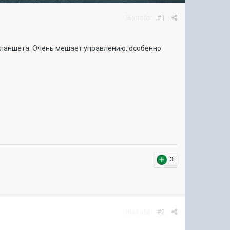
Жалоба
#1
планшета. Очень мешает управлению, особенно
3
Жалоба
#2