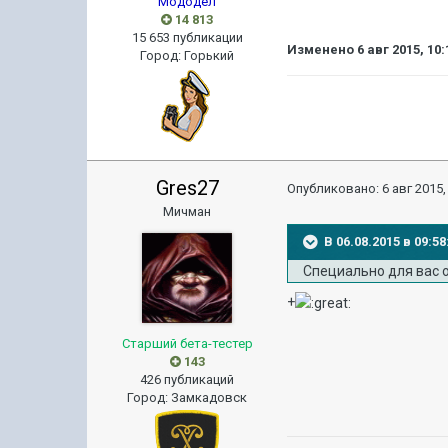
Мододел
14 813
15 653 публикации
Изменено
6 авг 2015, 10:
Город
:
Горький
Gres27
Опубликовано:
6 авг 2015,
Мичман
В 06.08.2015 в 09:5
Специально для вас 
+
Старший бета-тестер
143
426 публикаций
Город
:
Замкадовск