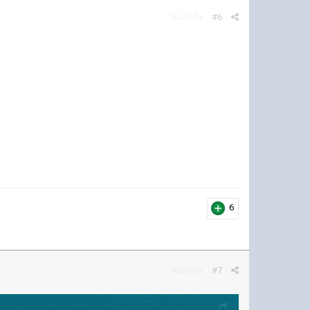
Жалоба
#6
6
Жалоба
#7