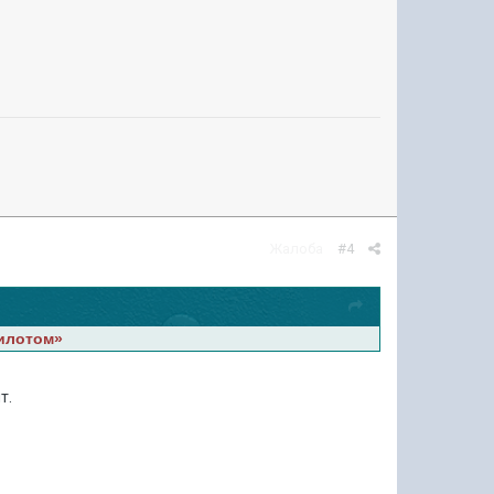
Жалоба
#4
пилотом»
т.