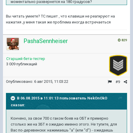
моментально развернется на 180 градусов?
Вы читать умеете? ТС пишет , что клавиши не реагируют на
нажатия ,у меня такая же проблема иногда встречаеться
PashaSennheiser
829
Старший бета-тестер
3 009 публикаций
Опубликовано:
6 авг 2015, 11:03:22
#9
В 06.08.2015 в 11:01:13 пользователь NekOnOkO
сказал:
Кончено, за свои 700 с гаком боев на ОБТ и примерно
столько же на ЗБТ я ожидаю именно этого. Не тупите, для
Вас по-деревенски: нажимаешь "а" (или "d") - ожидаешь