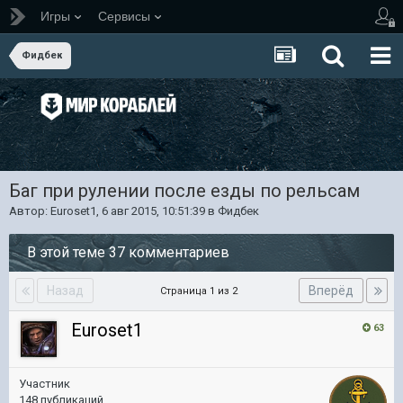
Игры
Сервисы
Фидбек
Баг при рулении после езды по рельсам
Автор:
Euroset1
,
6 авг 2015, 10:51:39
в
Фидбек
В этой теме 37 комментариев
Назад
Вперёд
Страница 1 из 2
Euroset1
63
Участник
148 публикаций