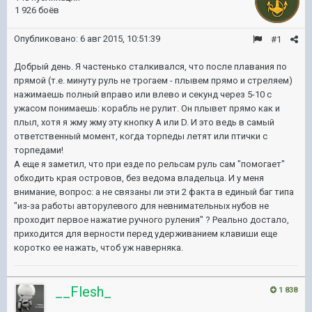
1 926 боёв
Опубликовано:
6 авг 2015, 10:51:39
#1
Добрый день. Я частенько сталкивался, что после плавания по
прямой (т.е. минуту руль не трогаем - плывем прямо и стреляем)
нажимаешь полный вправо или влево и секунд через 5-10 с
ужасом понимаешь: корабль не рулит. Он плывет прямо как и
плыл, хотя я жму жму эту кнопку A или D. И это ведь в самый
ответственный момент, когда торпеды летят или птички с
торпедами!
А еще я заметил, что при езде по рельсам руль сам "помогает"
обходить края островов, без ведома владельца. И у меня
внимание, вопрос: а не связаны ли эти 2 факта в единый баг типа
"из-за работы авторулевого для невнимательных нубов не
проходит первое нажатие ручного руления" ? Реально достало,
приходится для верности перед удерживанием клавиши еще
коротко ее нажать, чтоб уж наверняка.
__Flesh_
1 838