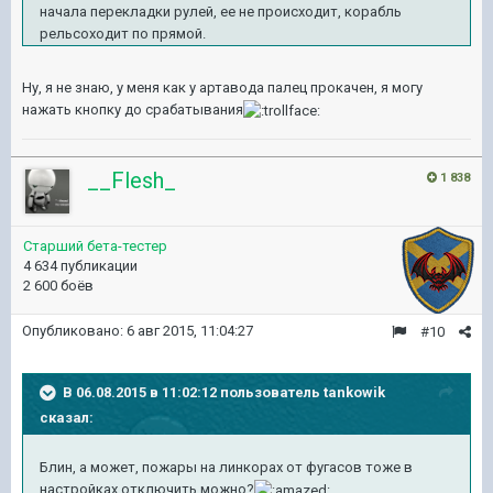
начала перекладки рулей, ее не происходит, корабль
рельсоходит по прямой.
Ну, я не знаю, у меня как у артавода палец прокачен, я могу
нажать кнопку до срабатывания
__Flesh_
1 838
Старший бета-тестер
4 634 публикации
2 600 боёв
Опубликовано:
6 авг 2015, 11:04:27
#10
В 06.08.2015 в 11:02:12 пользователь tankowik
сказал:
Блин, а может, пожары на линкорах от фугасов тоже в
настройках отключить можно?