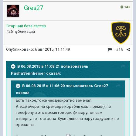
Gres27
143
Старший бета-тестер
426 публикаций
Опубликовано:
6 авг 2015, 11:11:49
#16
В 06.08.2015 в 11:08:21 пользователь
PashaSennheiser сказал:
В 06.08.2015 в 11:06:20 пользователь Gres27
сказал:
Есть такое,тоже неоднократно замечал.
А ещё вчера на крейсере корабль ехал прямо(я по
телефону в это время говорил)и вдруг он сам
отвернул от острова буквально на пару градусов и не
врезался.