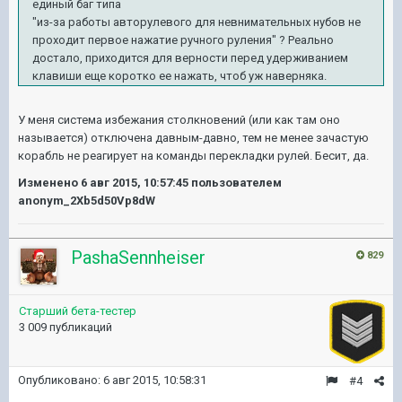
единый баг типа
"из-за работы авторулевого для невнимательных нубов не
проходит первое нажатие ручного руления" ? Реально
достало, приходится для верности перед удерживанием
клавиши еще коротко ее нажать, чтоб уж наверняка.
У меня система избежания столкновений (или как там оно
называется) отключена давным-давно, тем не менее зачастую
корабль не реагирует на команды перекладки рулей. Бесит, да.
Изменено
6 авг 2015, 10:57:45
пользователем
anonym_2Xb5d50Vp8dW
PashaSennheiser
829
Старший бета-тестер
3 009 публикаций
Опубликовано:
6 авг 2015, 10:58:31
#4