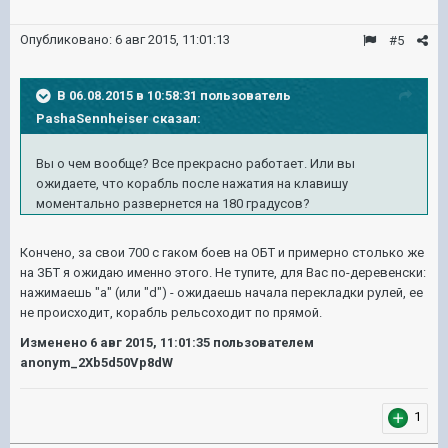
Опубликовано:
6 авг 2015, 11:01:13
#5
В 06.08.2015 в 10:58:31 пользователь
PashaSennheiser сказал:
Вы о чем вообще? Все прекрасно работает. Или вы
ожидаете, что корабль после нажатия на клавишу
моментально развернется на 180 градусов?
Кончено, за свои 700 с гаком боев на ОБТ и примерно столько же
на ЗБТ я ожидаю именно этого. Не тупите, для Вас по-деревенски:
нажимаешь "а" (или "d") - ожидаешь начала перекладки рулей, ее
не происходит, корабль рельсоходит по прямой.
Изменено
6 авг 2015, 11:01:35
пользователем
anonym_2Xb5d50Vp8dW
1