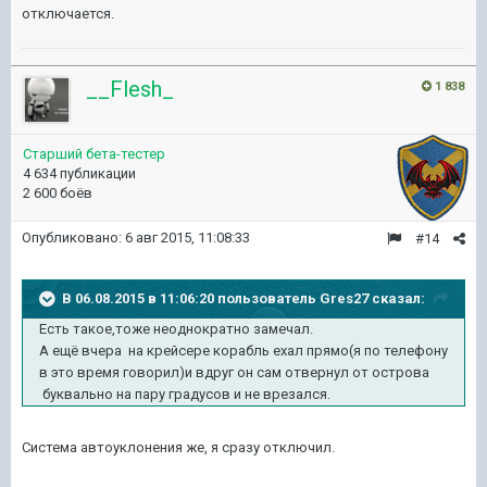
отключается.
__Flesh_
1 838
Старший бета-тестер
4 634 публикации
2 600 боёв
Опубликовано:
6 авг 2015, 11:08:33
#14
В 06.08.2015 в 11:06:20 пользователь Gres27 сказал:
Есть такое,тоже неоднократно замечал.
А ещё вчера на крейсере корабль ехал прямо(я по телефону
в это время говорил)и вдруг он сам отвернул от острова
буквально на пару градусов и не врезался.
Система автоуклонения же, я сразу отключил.