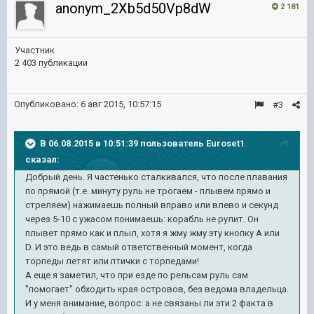
anonym_2Xb5d50Vp8dW
2 181
Участник
2 403 публикации
Опубликовано:
6 авг 2015, 10:57:15
#3
В 06.08.2015 в 10:51:39 пользователь Euroset1
сказал:
Добрый день. Я частенько сталкивался, что после плавания
по прямой (т.е. минуту руль не трогаем - плывем прямо и
стреляем) нажимаешь полный вправо или влево и секунд
через 5-10 с ужасом понимаешь: корабль не рулит. Он
плывет прямо как и плыл, хотя я жму жму эту кнопку A или
D. И это ведь в самый ответственный момент, когда
торпеды летят или птички с торпедами!
А еще я заметил, что при езде по рельсам руль сам
"помогает" обходить края островов, без ведома владельца.
И у меня внимание, вопрос: а не связаны ли эти 2 факта в