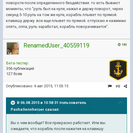
повороте после определенного бездействия. то есть бывают
моменты, что "руль был на нуле, нажал и держу поворот, через
секунд 5-10 руль на том же нуле, корабль плывет по прямой.
клавишу держу. все еще плывет по прямой. отпускаю и нажимаю
опять, оппа, руль заработал, корабль поворачивается".
RenamedUser_40559119
183
Бета-тестер
356 публикаций
127 боёв
Опубликовано:
6 авг 2015, 11:03:15
#8
В 06.08.2015 в 10:58:31 пользователь
PashaSennheiser сказал:
Вы о чем вообще? Все прекрасно работает. Или вы
ожидаете, что корабль после нажатия на клавишу