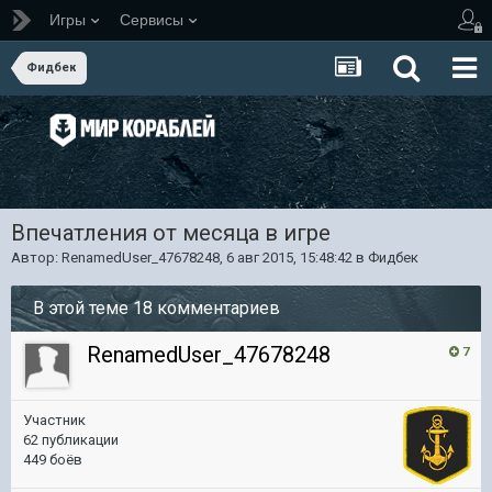
Игры
Сервисы
Фидбек
Впечатления от месяца в игре
Автор:
RenamedUser_47678248
,
6 авг 2015, 15:48:42
в
Фидбек
В этой теме 18 комментариев
RenamedUser_47678248
7
Участник
62 публикации
449 боёв