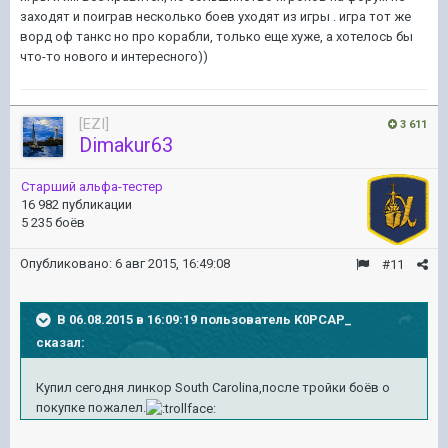
заходят и поиграв несколько боев уходят из игры . игра тот же
ворд оф танкс но про корабли, только еще хуже, а хотелось бы
что-то нового и интересного))
[EZI]
3 611
Dimakur63
Старший альфа-тестер
16 982 публикации
5 235 боёв
Опубликовано:
6 авг 2015, 16:49:08
#11
В 06.08.2015 в 16:09:19 пользователь K0PCAP_
сказал:
Купил сегодня линкор South Carolina,после тройки боёв о
покупке пожалел.