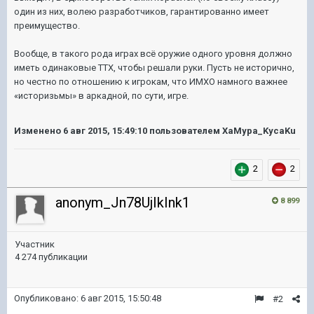
один из них, волею разработчиков, гарантированно имеет
преимущество.
Вообще, в такого рода играх всё оружие одного уровня должно
иметь одинаковые ТТХ, чтобы решали руки. Пусть не исторично,
но честно по отношению к игрокам, что ИМХО намного важнее
«историзьмы» в аркадной, по сути, игре.
Изменено
6 авг 2015, 15:49:10
пользователем XaMypa_KycaKu
2
2
anonym_Jn78UjIkInk1
8 899
Участник
4 274 публикации
Опубликовано:
6 авг 2015, 15:50:48
#2