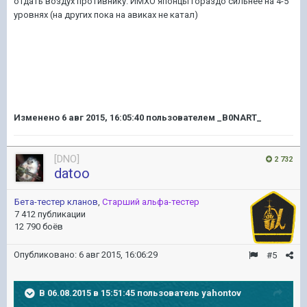
отдать воздух противнику. ИМХО японцы гораздо сильнее на 4-5
уровнях (на других пока на авиках не катал)
Изменено
6 авг 2015, 16:05:40
пользователем _B0NART_
[DNO]
2 732
datoo
Бета-тестер кланов
,
Старший альфа-тестер
7 412 публикации
12 790 боёв
Опубликовано:
6 авг 2015, 16:06:29
#5
В 06.08.2015 в 15:51:45 пользователь yahontov