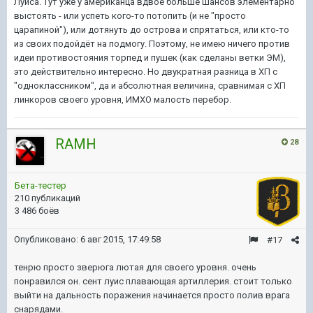
Луиса. Тут уже у американца вдвое больше шансов элементарно
выстоять - или успеть кого-то потопить (и не "просто
царапиной"), или дотянуть до острова и спрятаться, или кто-то
из своих подойдёт на подмогу. Поэтому, не имею ничего против
идеи противостояния торпед и пушек (как сделаны ветки ЭМ),
это действительно интересно. Но двукратная разница в ХП с
"одноклассником", да и абсолютная величина, сравнимая с ХП
линкоров своего уровня, ИМХО малость перебор.
RAMH
28
Бета-тестер
210 публикаций
3 486 боёв
Опубликовано:
6 авг 2015, 17:49:58
#17
тенрю просто зверюга лютая для своего уровня. очень
понравился он. сент луис плавающая артиллерия. стоит только
выйти на дальность поражения начинается просто полив врага
снарядами.