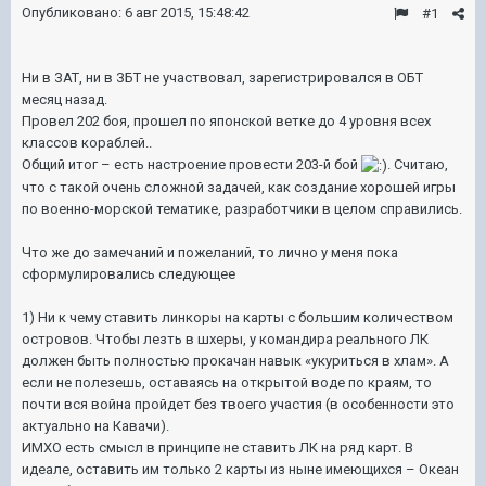
Опубликовано:
6 авг 2015, 15:48:42
#1
Ни в ЗАТ, ни в ЗБТ не участвовал, зарегистрировался в ОБТ
месяц назад.
Провел 202 боя, прошел по японской ветке до 4 уровня всех
классов кораблей..
Общий итог – есть настроение провести 203-й бой
. Считаю,
что с такой очень сложной задачей, как создание хорошей игры
по военно-морской тематике, разработчики в целом справились.
Что же до замечаний и пожеланий, то лично у меня пока
сформулировались следующее
1) Ни к чему ставить линкоры на карты с большим количеством
островов. Чтобы лезть в шхеры, у командира реального ЛК
должен быть полностью прокачан навык «укуриться в хлам». А
если не полезешь, оставаясь на открытой воде по краям, то
почти вся война пройдет без твоего участия (в особенности это
актуально на Кавачи).
ИМХО есть смысл в принципе не ставить ЛК на ряд карт. В
идеале, оставить им только 2 карты из ныне имеющихся – Океан