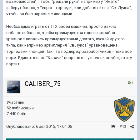
возможностей", чтобы "решали руки" например у "Ямато"
заберут броню, у Тенрю - торпеды, или добавят их на "Св. Луиса",
чтобы он был наравне с японцами.
Необходимо играть от ТТХ своей машины, просто важно
соблюсти баланс, чтобы преимущества одного корабля
уравновешивались преимуществами другого, пускай другого
типа, как например артиллерия "Св.Луиса" уравновешена
торпедами японцев. Так что поддержу разработчиков - пока все
норм. Единственное "Кавачи" поправьте - уж очень он убог, стату
портит.
CALIBER_75
5
Участник
52 публикации
7 440 боёв
Опубликовано:
6 авг 2015, 17:04:06
#13