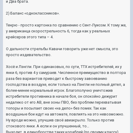
и Два брата.
2) Баланс «одноклассников».
Тенрю - просто картонка по сравнению с Сент-Луисом. К тому же,
у американца скорострельность 6, тогда как у реальных
крейсеров этого типа – 4.
О дальности стрельбы Кавачи говорить уже нет смысла, это
просто издевательство.
Хосё и Лэнгли. При одинаковых, по сути, ТТХ истребителей, их у
янки 6, против 4 у самураев. Численное преимущество в полтора
раза без вариантов приводит к быстрому завоеванию
господства в воздухе, если только на Лэнгли не полный дятел, а
более-менее нормальный игрок. Благополучно уничтожив
истребители противника в начале боя, он спокойно дежурит
недалеко от его АВ, вне зоны ПВО, без проблем перехватывая
топоры и посылает своих «на дело» без помех. Так как
воздушные бои идут на автомате, повлиять на это невозможно.
Ну вроде можно, улучшив своё авиакрыло. Только против
стокового янки. А если и он улучшенный, то…
Выходит, в единоборстве таких кораблей (по своему классу)