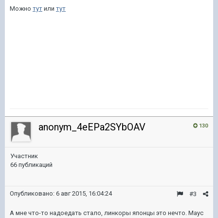
Можно
тут
или
тут
anonym_4eEPa2SYbOAV
130
Участник
66 публикаций
Опубликовано:
6 авг 2015, 16:04:24
#3
А мне что-то надоедать стало, линкоры японцы это нечто. Маус