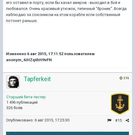
его оставил в порту, если бы качал амеров - выходил в бой и
любовался. Очень красивый утюжок, типичный "броник". Всегда
наблюдаю за союзником на этом корабле если собственный
потонет раньше.
Изменено
6 авг 2015, 17:11:52
пользователем
anonym_6iHZq6hH9vFN
Tapferkeit
374
Старший бета-тестер
1 496 публикаций
326 боёв
Опубликовано:
6 авг 2015, 17:25:30
#15