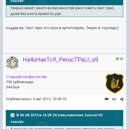
сказал:
тенрью имеет много возможностей уничтожить сент луис,
даже без учета прямоты рук.
поддержу. Сент луис это игра в артиллерию, Тенрю в торпеды)
Ha4uHaeTc9_PerucTPaLI_u9
26
Старший альфа-тестер
193 публикации
344 боя
Опубликовано:
6 авг 2015, 16:09:19
#6
В 06.08.2015 в 16:04:24 пользователь luxeon101
сказал:
А мне что-то надоедать стало, линкоры японцы это нечто.