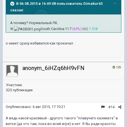
В 06.08.2015 в 16:49:08 пользователь Dimakur63
сказал:
А почему? Нормальный ЛК.
III
South Carolina
11
7
(64%)
662
1 518
о нееет сразу избавился как прокачал
anonym_6iHZq6hH9vFN
125
Участник
323 публикации
Опубликовано:
6 авг 2015, 17:10:21
#14
А ведь какой красивый - другого такого "плавучего каземата" в
ветке (да что там, пока во всей игре) и нет. Я бы ради красоты