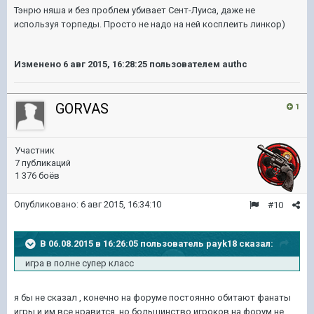
Тэнрю няша и без проблем убивает Сент-Луиса, даже не
используя торпеды. Просто не надо на ней косплеить линкор)
Изменено
6 авг 2015, 16:28:25
пользователем authc
GORVAS
1
Участник
7 публикаций
1 376 боёв
Опубликовано:
6 авг 2015, 16:34:10
#10
В 06.08.2015 в 16:26:05 пользователь payk18 сказал:
игра в полне супер класс
я бы не сказал , конечно на форуме постоянно обитают фанаты
игры и им все нравится, но большинство игроков на форум не