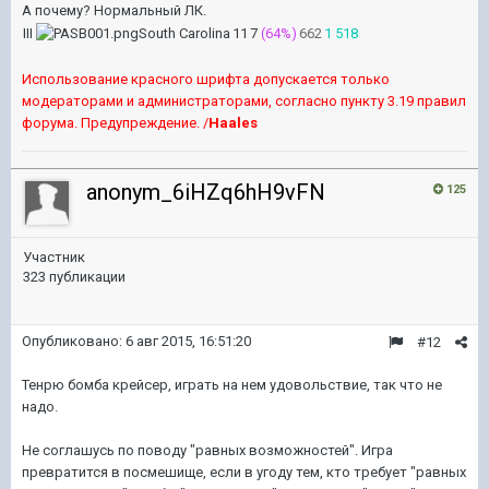
А почему? Нормальный ЛК.
III
South Carolina
11
7
(64%)
662
1 518
Использование красного шрифта допускается только
модераторами и администраторами, согласно пункту 3.19 правил
форума. Предупреждение. /
Haales
anonym_6iHZq6hH9vFN
125
Участник
323 публикации
Опубликовано:
6 авг 2015, 16:51:20
#12
Тенрю бомба крейсер, играть на нем удовольствие, так что не
надо.
Не соглашусь по поводу "равных возможностей". Игра
превратится в посмешище, если в угоду тем, кто требует "равных