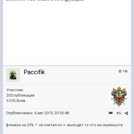
Paccifik
145
Участник
205 публикаций
5 076 боёв
Опубликовано:
6 авг 2015, 20:55:48
#5
флажок на 20% ? не считал но +- выходит то что на скриншоте