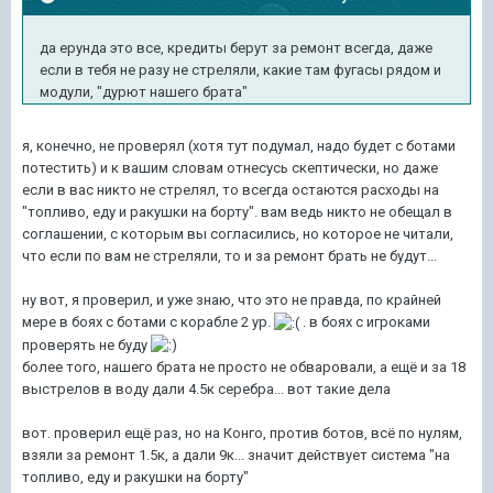
да ерунда это все, кредиты берут за ремонт всегда, даже
если в тебя не разу не стреляли, какие там фугасы рядом и
модули, "дурют нашего брата"
я, конечно, не проверял (хотя тут подумал, надо будет с ботами
потестить) и к вашим словам отнесусь скептически, но даже
если в вас никто не стрелял, то всегда остаются расходы на
"топливо, еду и ракушки на борту". вам ведь никто не обещал в
соглашении, с которым вы согласились, но которое не читали,
что если по вам не стреляли, то и за ремонт брать не будут...
ну вот, я проверил, и уже знаю, что это не правда, по крайней
мере в боях с ботами с корабле 2 ур.
. в боях с игроками
проверять не буду
более того, нашего брата не просто не обваровали, а ещё и за 18
выстрелов в воду дали 4.5к серебра... вот такие дела
вот. проверил ещё раз, но на Конго, против ботов, всё по нулям,
взяли за ремонт 1.5к, а дали 9к... значит действует система "на
топливо, еду и ракушки на борту"