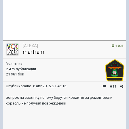
[ALEXA]
1 026
martram
Участник
2 479 публикаций
21 981 бой
Опубликовано:
6 авг 2015, 21:46:15
#11
вопрос на засыпку,почему берутся кредиты за ремонт,если
корабль не получил повреждений