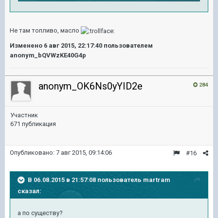
Не там топливо, масло
Изменено
6 авг 2015, 22:17:40
пользователем
anonym_bQVWzKE40G4p
anonym_OK6Ns0yYID2e
284
Участник
671 публикация
Опубликовано:
7 авг 2015, 09:14:06
#16
В 06.08.2015 в 21:57:08 пользователь martram
сказал:
а по существу?