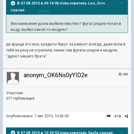
В 07.08.2015 в 09:14:06 пользователь Leo_Gris
сказал:
без нанесения урона выбили пмк/пво? фугас рядом попал в
воду, выбил какой-то модуль?
да ерунда это все, кредиты берут за ремонт всегда, даже если в
тебя не разу не стреляли, какие там фугасы рядом и модули,
"дурют нашего брата"
anonym_OK6Ns0yYID2e
284
Участник
671 публикация
Опубликовано:
7 авг 2015, 10:42:05
#18
В 07.08.2015 в 10:20:53 пользователь Seyla сказал: