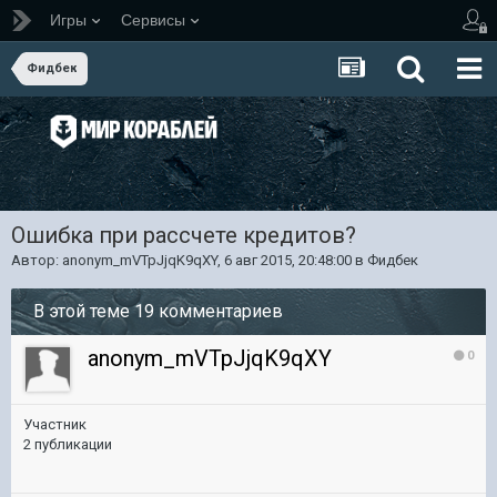
Игры
Сервисы
Фидбек
Ошибка при рассчете кредитов?
Автор:
anonym_mVTpJjqK9qXY
,
6 авг 2015, 20:48:00
в
Фидбек
В этой теме 19 комментариев
anonym_mVTpJjqK9qXY
0
Участник
2 публикации