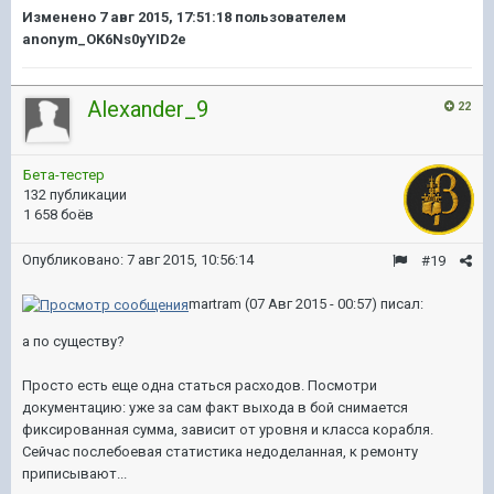
Изменено
7 авг 2015, 17:51:18
пользователем
anonym_OK6Ns0yYID2e
Alexander_9
22
Бета-тестер
132 публикации
1 658 боёв
Опубликовано:
7 авг 2015, 10:56:14
#19
martram (07 Авг 2015 - 00:57) писал:
а по существу?
Просто есть еще одна статься расходов. Посмотри
документацию: уже за сам факт выхода в бой снимается
фиксированная сумма, зависит от уровня и класса корабля.
Сейчас послебоевая статистика недоделанная, к ремонту
приписывают...