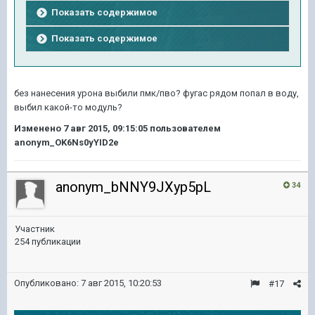
Показать содержимое
Показать содержимое
без нанесения урона выбили пмк/пво? фугас рядом попал в воду,
выбил какой-то модуль?
Изменено
7 авг 2015, 09:15:05
пользователем
anonym_OK6Ns0yYID2e
anonym_bNNY9JXyp5pL
34
Участник
254 публикации
Опубликовано:
7 авг 2015, 10:20:53
#17