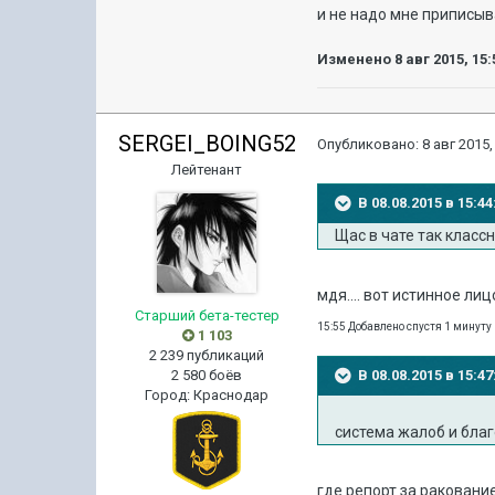
и не надо мне приписыв
Изменено
8 авг 2015, 15:
SERGEI_BOING52
Опубликовано:
8 авг 2015,
Лейтенант
В 08.08.2015 в 15:
Щас в чате так классн
мдя.... вот истинное ли
Старший бета-тестер
15:55 Добавлено спустя 1 минуту
1 103
2 239 публикаций
2 580 боёв
В 08.08.2015 в 15:
Город
:
Краснодар
система жалоб и бла
где репорт за ракование