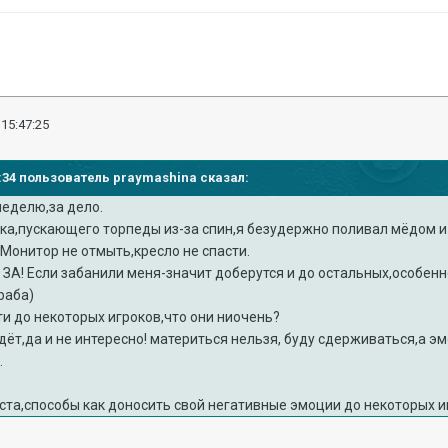
 15:47:25
38:34 пользователь praymashina сказал:
неделю,за дело.
ика,пускающего торпеды из-за спин,я безудержно поливал мёдом 
.Монитор не отмыть,кресло не спасти.
я ЗА! Если забанили меня-значит доберутся и до остальных,особен
раба)
ти до некоторых игроков,что они ниочень?
дёт,да и не интересно! материться нельзя, буду сдерживаться,а
.
та,способы как доносить свой негативные эмоции до некоторых иг