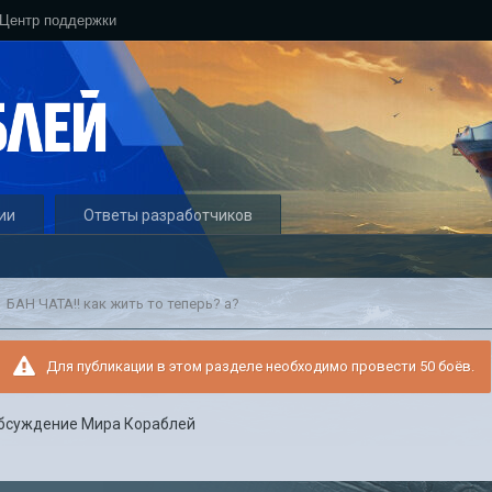
Центр поддержки
ии
Ответы разработчиков
БАН ЧАТА!! как жить то теперь? а?
Для публикации в этом разделе необходимо провести 50 боёв.
бсуждение Мира Кораблей