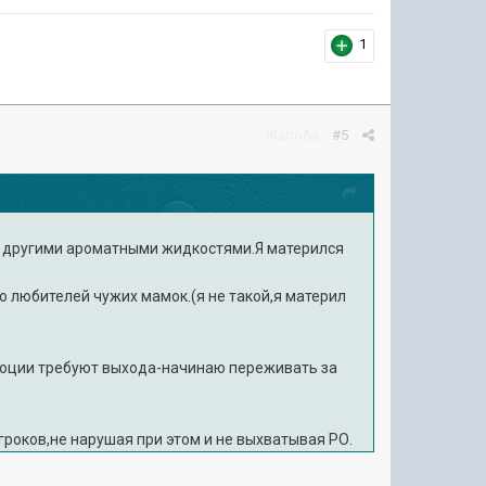
1
Жалоба
#5
и другими ароматными жидкостями.Я матерился
но любителей чужих мамок.(я не такой,я материл
 эмоции требуют выхода-начинаю переживать за
роков,не нарушая при этом и не выхватывая РО.