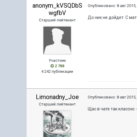
anonym_kVSQDbS
Опубликовано:
8 авг 2015,
wgfbV
До них не дойдет. С ма
Старший лейтенант
Участник
2 788
4 242 публикации
Limonadny_Joe
Опубликовано:
8 авг 2015,
Старший лейтенант
Щас в чате так классно 