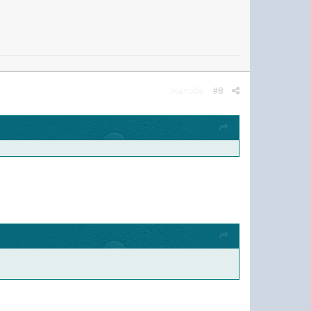
Жалоба
#8