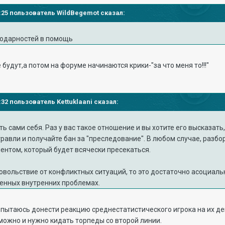
47:25 пользователь WildBegemot сказал:
годарностей в помощь
е будут,а потом на форуме начинаются крики-"за что меня то!!!"
ы
8:32 пользователь Kettuklaani сказал:
ь сами себя. Раз у вас такое отношение и вы хотите его высказать
равли и получайте бан за "преследование". В любом случае, разбо
нтом, который будет всячески пресекаться.
овольствие от конфликтных ситуаций, то это достаточно асоциальн
венных внутренних проблемах.
ед. пытаюсь донести реакцию среднестатистического игрока на их д
 можно и нужно кидать торпеды со второй линии.