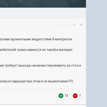
Жалоба
#1
другими ароматными жидкостями.Я матерился
любителей чужих мамок.(я не такой,я материл
оции требуют выхода-начинаю переживать за стол и
ков,не нарушая при этом и не выхватывая РО.
12
1