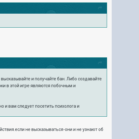
, высказывайте и получайте бан. Либо создавайте
рки в этой игре являются побочным и
о и вам следует посетить психолога и
ействия.если не высказываться-они и не узнают об