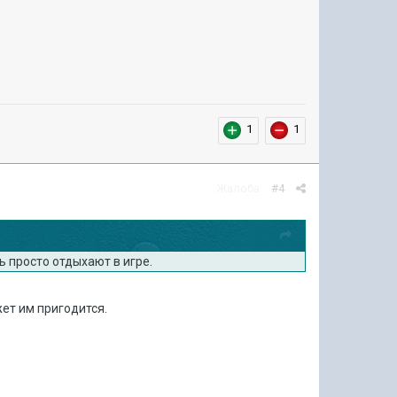
1
1
Жалоба
#4
ь просто отдыхают в игре.
жет им пригодится.