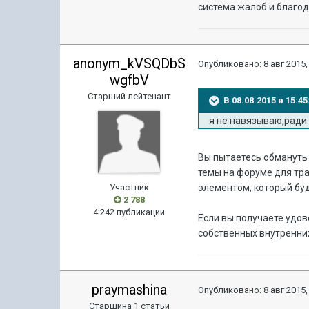
система жалоб и благо
anonym_kVSQDbS
Опубликовано:
8 авг 2015,
wgfbV
Старший лейтенант
В 08.08.2015 в 15:
я не навязываю,ради 
Вы пытаетесь обмануть 
темы на форуме для тра
Участник
элементом, который буд
2 788
4 242 публикации
Если вы получаете удов
собственных внутренни
praymashina
Опубликовано:
8 авг 2015,
Старшина 1 статьи