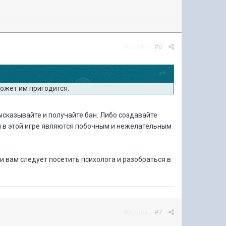
Жалоба
#6
Может им пригодится.
высказывайте и получайте бан. Либо создавайте
ки в этой игре являются побочным и нежелательным
и вам следует посетить психолога и разобраться в
Жалоба
#7