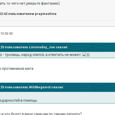
ать то чего нет,умерьте фантазию)
52:42
пользователем praymashina
 15:53:50
44:25 пользователь Limonadny_Joe сказал:
о - тролишь, народ злится, а ответить не может.
цо противников мата
47:25 пользователь WildBegemot сказал:
годарностей в помощь
 и что будет в виде санкции по такому репорту?