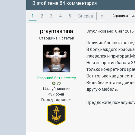
В этой теме 84 комментария
1
Вперёд
2
3
4
5
Страница 1 и
praymashina
Опубликовано:
8 авг 2015,
Старшина 1 статьи
Получил бан чата на не
В боях,каждого крабик
,плевался и пригорал.М
Но я не против бана-я 
только конкретного кра
Вот только как донести
Старший бета-тестер
Ведь без мата не дойдё
70
144 публикации
другую мебель.
437 боёв
Город
:
воронеж
Предложите,пожалуйста,