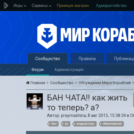
Игры
Сервисы
Премиум магазин
Адмиралтейство
Сообщество
Правила
Публикац
Форум
Администрация
Главная
Сообщество
Обсуждение Мира Кораблей
БАН ЧАТА!! как жить
то теперь? а?
Автор:
praymashina
,
8 авг 2015, 15:38:34
в
О
бан
ро
модераторы
обжалование