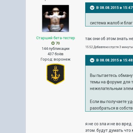
В 08.08.2015 в 15:
система жалоб и бла
Старший бета-тестер
так они об этом знать н
70
15:52 Добавлено спустя 3 минут
144 публикации
437 боёв
Город
:
воронеж
В 08.08.2015 в 15:4
Вы пытаетесь обманут
темы на форуме для т
нежелательным элеме
Если вы получаете уд
разобраться в собст
я не со зла и не во вр
этом. будут думать что