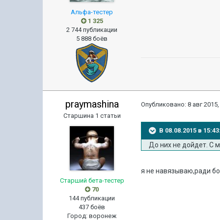
Альфа-тестер
1 325
2 744 публикации
5 888 боёв
praymashina
Опубликовано:
8 авг 2015,
Старшина 1 статьи
В 08.08.2015 в 15:4
До них не дойдет. С 
я не навязываю,ради бо
Старший бета-тестер
70
144 публикации
437 боёв
Город
:
воронеж