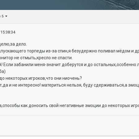
з 5
 15:38:34
делю,за дело.
а,пускающего торпеды из-за спин,я безудержно поливал мёдом и 
онитор не отмыть,кресло не спасти.
ЗА! Если забанили меня-значит доберутся и до остальных,особенно 
ба)
 до некоторых игроков,что они ниочень?
т,да и не интересно! материться нельзя, буду сдерживаться,а эм
способы как доносить свой негативные эмоции до некоторых игро