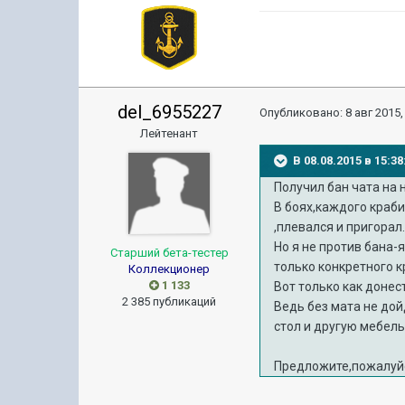
del_6955227
Опубликовано:
8 авг 2015,
Лейтенант
В 08.08.2015 в 15:
Получил бан чата на 
В боях,каждого краб
,плевался и пригорал
Но я не против бана-
Старший бета-тестер
только конкретного к
Коллекционер
1 133
Вот только как донес
2 385 публикаций
Ведь без мата не дой
стол и другую мебель
Предложите,пожалуйс