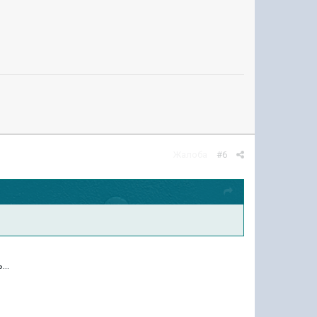
Жалоба
#6
...