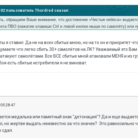
55:02 пользователь Thordred сказал:
ь, обращаем Ваше внимание, что достижение «Чистые небеса» выдается
тета ПВО (нажатие клавиши Ctrl и левой кнопки мыши по самолёту) или
ы я ставил. Да не на всех сбитых мною, но на то он и приоритет ч
думаете что легко сбить 30+ самолётов на ЛК? Уважаемый это Вам
 атакуют самолётами. Все ВСЕ сбитые мной атаковали МЕНЯ и из г
 боя есть сбитые истребители я не виноват.
 05:28:47
ается медалька или памятный знак "детонация"? Да и еще выдается
л, но жертве выдать неизвестно за что значек? Это равносильно ч
ю сдал.