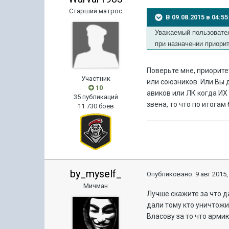
Старший матрос
В 09.08.2015 в 04:
Уважаемый пользовател
при назначении приори
Поверьте мне, приоритет
Участник
или союзников. Или Вы 
10
авиков или ЛК когда ИХ
35 публикаций
звена, то что по итогам
11 730 боёв
by_myself_
Опубликовано:
9 авг 2015,
Мичман
Лучше скажите за что д
дали тому кто уничтожи
Власову за то что арми