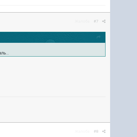
Жалоба
#7
ль...
Жалоба
#8