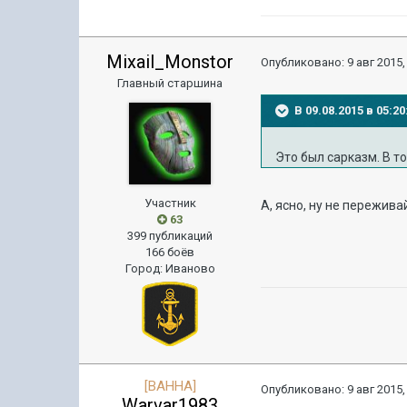
Mixail_Monstor
Опубликовано:
9 авг 2015,
Главный старшина
В 09.08.2015 в 05:
Это был сарказм. В то
Участник
А, ясно, ну не пережив
63
399 публикаций
166 боёв
Город
:
Иваново
[BAHHA]
Опубликовано:
9 авг 2015,
Warvar1983