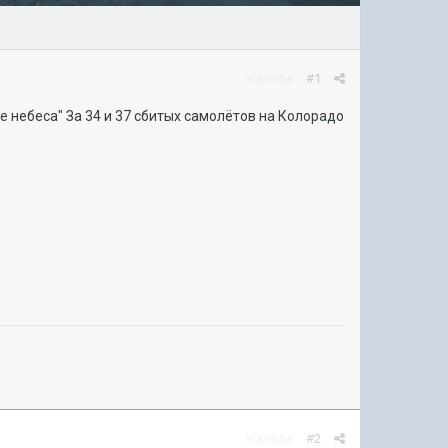
Жалоба
#1
ые небеса" За 34 и 37 сбитых самолётов на Колорадо
Жалоба
#2