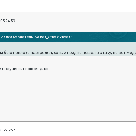
 05:24:59
20:27 пользователь Sweet_Stas сказал:
м бою неплохо настрелял, хоть и поздно пошёл в атаку, но вот меда
ай получишь свою медаль.
 05:26:57