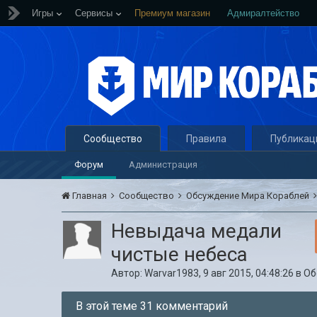
Игры
Сервисы
Премиум магазин
Адмиралтейство
Сообщество
Правила
Публикац
Форум
Администрация
Главная
Сообщество
Обсуждение Мира Кораблей
Невыдача медали
чистые небеса
Автор:
Warvar1983
,
9 авг 2015, 04:48:26
в
Об
В этой теме 31 комментарий