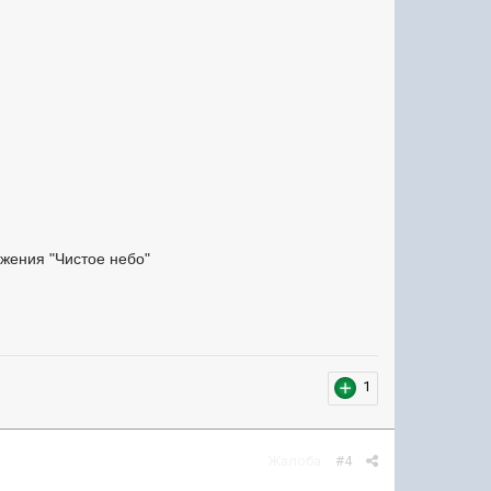
ижения "Чистое небо"
1
Жалоба
#4