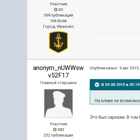
Участник
63
399 публикаций
166 боёв
Город
:
Иваново
anonym_nUWWsw
Опубликовано:
9 авг 2015,
v52F17
Главный старшина
В 09.08.2015 в 05:
На кливе не возможно
Это был сарказм. В том 
Участник
582
232 публикации