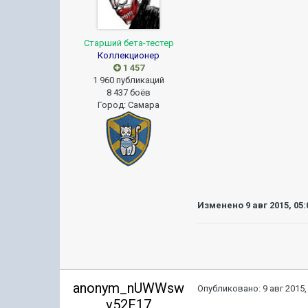
Старший бета-тестер
Коллекционер
1 457
1 960 публикаций
8 437 боёв
Город
:
Самара
Изменено
9 авг 2015, 05:
anonym_nUWWsw
Опубликовано:
9 авг 2015,
v52F17