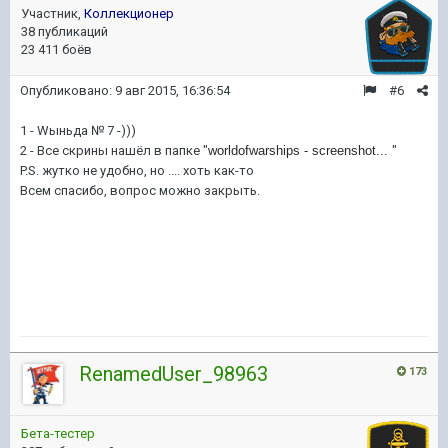
Участник,
Коллекционер
38 публикаций
23 411 боёв
Опубликовано:
9 авг 2015, 16:36:54
#6
1 - Wыньда № 7 -)))
2 - Все скрины нашёл в папке "
worldofwarships - screenshot...
"
P.S. жутко не удобно, но .... хоть как-то
Всем спасибо, вопрос можно закрыть.
RenamedUser_98963
173
Бета-тестер