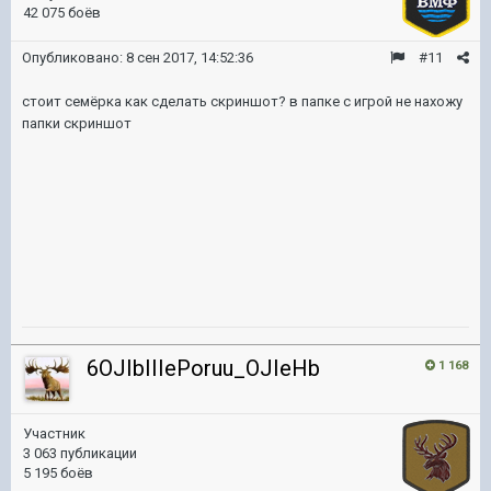
42 075 боёв
Опубликовано:
8 сен 2017, 14:52:36
#11
стоит семёрка как сделать скриншот? в папке с игрой не нахожу
папки скриншот
6OJIbIIIePoruu_OJIeHb
1 168
Участник
3 063 публикации
5 195 боёв