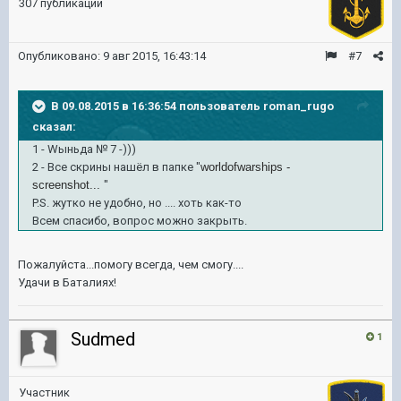
307 публикаций
Опубликовано:
9 авг 2015, 16:43:14
#7
В 09.08.2015 в 16:36:54 пользователь roman_rugo
сказал:
1 - Wыньда № 7 -)))
2 - Все скрины нашёл в папке "
worldofwarships -
screenshot...
"
P.S. жутко не удобно, но .... хоть как-то
Всем спасибо, вопрос можно закрыть.
Пожалуйста...помогу всегда, чем смогу....
Удачи в Баталиях!
Sudmed
1
Участник