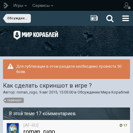
Игры
Сервисы
Обсуждение Мира Кораблей
Для публикации в этом разделе необходимо провести 50
боёв.
Как сделать скриншот в игре ?
Автор:
roman_rugo
,
9 авг 2015, 15:05:00
в
Обсуждение Мира Кораблей
скриншот
В этой теме 17 комментариев
[AF-RU]
17
roman_rugo