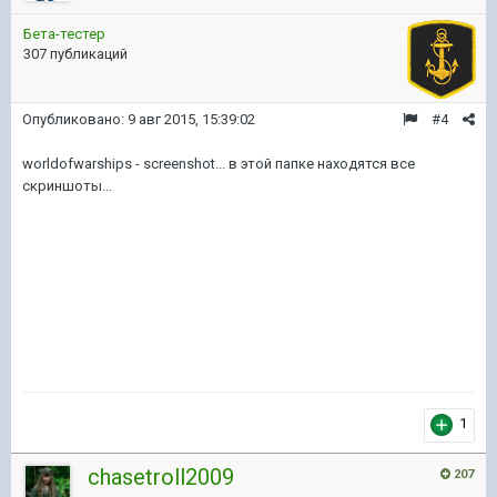
Бета-тестер
307 публикаций
Опубликовано:
9 авг 2015, 15:39:02
#4
worldofwarships - screenshot... в этой папке находятся все
скриншоты...
1
chasetroll2009
207