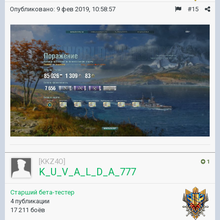
Опубликовано:
9 фев 2019, 10:58:57
#15
[KKZ4O]
1
K_U_V_A_L_D_A_777
Старший бета-тестер
4 публикации
17 211 боёв