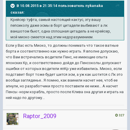
В 10.08.2015 в 21:35:14 пользователь nykanaka
сказал:
Крейсер туфта, самый настоящий кактус, эту вашу
пепсиколу даже эсмы в борт цитадели выбивают а лк
ваншотом бьют, одна сплошная цитадель а не крейсер,
мой миоко смеется над этим недоразумением.
Если у Вас есть Миоко, то должны понимать что такое ватные
борта и соответственно как нужно играть. Я вполне допускаю,
что Вам встречались водители Пенс, не имеющие опыта
японских Кр, и соответственно дойдя до Пенсоколы допускают
ошибки от которых водители япКр уже избавились. Миоко, если
подставит борт тоже будет шится эсм, а уж как шотится с Лк это
вообще загляденье.. Я помню, как ваинили насчет нее, чтоб ее
апнули, но разработчики просто поставили ее ниже... А насчет
Пенсы -норм корабль, просто после Клива она другая и играть на
ней надо по другому...
Raptor_2009
327