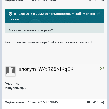
Опубликовано:
10 авг 2015, 20:36:47
#9
В 10.08.2015 в 20:32:36 пользователь Mixail_Monstor
сказал:
А на чём тебе весело играть?
+не орлеан но сильный корабль! устал от клива самое то!
anonym_W4tRZ5NIKqEK
6
Участник
20 публикаций
Опубликовано:
10 авг 2015, 20:38:45
#10