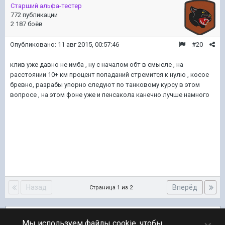
Старший альфа-тестер
772 публикации
2 187 боёв
Опубликовано:
11 авг 2015, 00:57:46
#20
клив уже давно не имба , ну с началом обт в смысле , на
расстоянии 10+ км процент попаданий стремится к нулю , косое
бревно, разрабы упорно следуют по танковому курсу в этом
вопросе , на этом фоне уже и пенсакола канечно лучше намного
Назад
Вперёд
Страница 1 из 2
Подписчики
1
Мы используем файлы cookie, чтобы