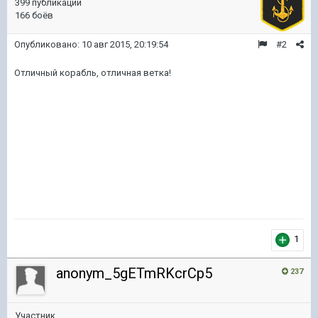
399 публикаций
166 боёв
Опубликовано:
10 авг 2015, 20:19:54
#2
Отличный корабль, отличная ветка!
1
anonym_5gETmRKcrCp5
237
Участник