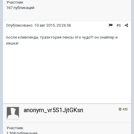
Участник
167 публикаций
Опубликовано:
10 авг 2015, 20:26:56
#6
после кливленда, траэктория пенсы это чудо!!! он снайпер и
няшка!
anonym_vr5S1JjtGKsn
425
Участник
1 368 публикаций