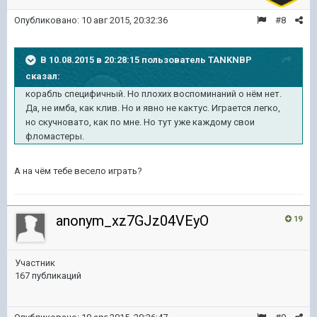
Опубликовано:
10 авг 2015, 20:32:36
#8
В 10.08.2015 в 20:28:15 пользователь TANKNBP
сказал:
корабль специфичный. Но плохих воспоминаний о нём нет.
Да, не имба, как клив. Но и явно не кактус. Играется легко,
но скучновато, как по мне. Но тут уже каждому свои
фломастеры.
А на чём тебе весело играть?
anonym_xz7GJz04VEyO
19
Участник
167 публикаций