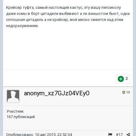
Крейсер туфта, самый настоящий кактус, эту вашу пепсиколу
даже эсмы в борт цитадели выбивают а лк ваншотом бьют, одна
сплошная цитадель а не крейсер, мой миоко смеется над этим
недоразумением.
2
anonym_xz7GJz04VEyO
19
Участник
167 публикаций
Опубликовано:
10 авг 2015, 22:52:34
#17