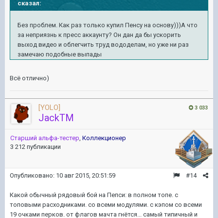
сказал:
Без проблем. Как раз только купил Пенсу на основу)))А что
за неприязнь к пресс аккаунту? Он дан да бы ускорить
выход видео и облегчить труд вододелам, но уже ни раз
замечаю подобные выпады
Всё отлично)
[YOLO]
3 033
JackTM
Старший альфа-тестер
,
Коллекционер
3 212 публикации
Опубликовано:
10 авг 2015, 20:51:59
#14
Какой обычный рядовый бой на Пепси: в полном топе. с
топовыми расходниками. со всеми модулями. с кэпом со всеми
19 очками перков. от флагов мачта гнётся... самый типичный и