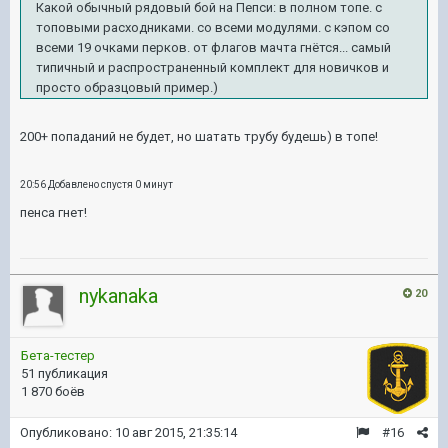
Какой обычный рядовый бой на Пепси: в полном топе. с
топовыми расходниками. со всеми модулями. с кэпом со
всеми 19 очками перков. от флагов мачта гнётся... самый
типичный и распространенный комплект для новичков и
просто
образцовый пример.)
200+ попаданий не будет, но шатать трубу будешь) в топе!
20:56 Добавлено спустя 0 минут
пенса гнет!
nykanaka
20
Бета-тестер
51 публикация
1 870 боёв
Опубликовано:
10 авг 2015, 21:35:14
#16