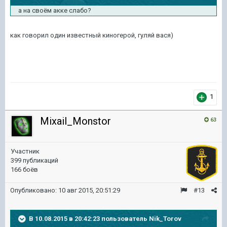
а на своём акке слабо?
как говорил один известный киногерой, гуляй вася)
1
Mixail_Monstor
63
Участник
399 публикаций
166 боёв
Опубликовано:
10 авг 2015, 20:51:29
#13
В 10.08.2015 в 20:42:23 пользователь Nik_Torov