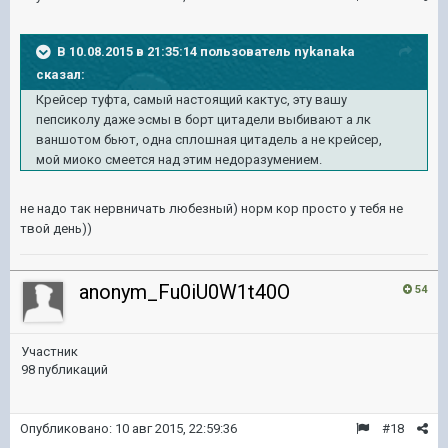
В 10.08.2015 в 21:35:14 пользователь nykanaka
сказал:
Крейсер туфта, самый настоящий кактус, эту вашу
пепсиколу даже эсмы в борт цитадели выбивают а лк
ваншотом бьют, одна сплошная цитадель а не крейсер,
мой миоко смеется над этим недоразумением.
не надо так нервничать любезный) норм кор просто у тебя не
твой день))
anonym_Fu0iU0W1t40O
54
Участник
98 публикаций
Опубликовано:
10 авг 2015, 22:59:36
#18