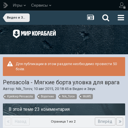
Игры
Сервисы
Видео и Звук
Для публикации в этом разделе необходимо провести 50
боёв.
Pensacola - Мягкие борта уловка для врага
Автор:
Nik_Torov
,
10 авг 2015, 20:18:45
в
Видео и Звук
Крейсер Pensacola
Воротник
Nik_Torov
WoWS
В этой теме 23 комментария
Назад
Вперёд
Страница 1 из 2