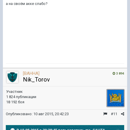
а на своём акке слабо?
[BAHHA]
3 894
Nik_Torov
Участник
1 824 публикации
18 192 боя
Опубликовано:
10 авг 2015, 20:42:23
#11