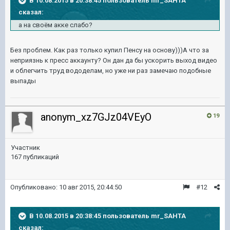
В 10.08.2015 в 20:38:45 пользователь mr_SAHTA
сказал:
а на своём акке слабо?
Без проблем. Как раз только купил Пенсу на основу)))А что за
неприязнь к пресс аккаунту? Он дан да бы ускорить выход видео
и облегчить труд вододелам, но уже ни раз замечаю подобные
выпады
anonym_xz7GJz04VEyO
19
Участник
167 публикаций
Опубликовано:
10 авг 2015, 20:44:50
#12
В 10.08.2015 в 20:38:45 пользователь mr_SAHTA
сказал: