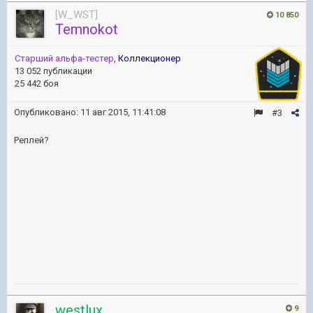
[W_WST]
10 850
Temnokot
Старший альфа-тестер
,
Коллекционер
13 052 публикации
25 442 боя
Опубликовано:
11 авг 2015, 11:41:08
#3
Реплей?
westlux
9