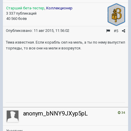
Старший бета-тестер
,
Коллекционер
3 337 публикаций
40 560 боёв
Опубликовано:
11 авг 2015, 11:56:02
#5
Тема известная. Если корабль сел на мель, а ты по нему выпустил
торпеды, то все они на мели и взорвутся.
anonym_bNNY9JXyp5pL
34
Участник