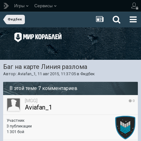
Игры
Сервисы
Фидбек
Баг на карте Линия разлома
Автор:
Aviafan_1
,
11 авг 2015, 11:37:05
в
Фидбек
В этой теме 7 комментариев
[MGG]
0
Aviafan_1
Участник
3 публикации
1 301 бой