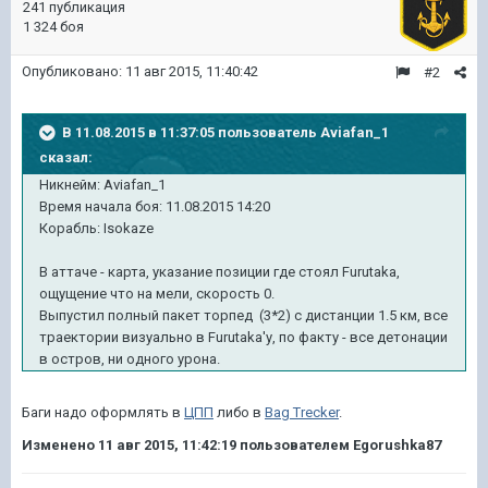
241 публикация
1 324 боя
Опубликовано:
11 авг 2015, 11:40:42
#2
В 11.08.2015 в 11:37:05 пользователь Aviafan_1
сказал:
Никнейм: Aviafan_1
Время начала боя: 11.08.2015 14:20
Корабль: Isokaze
В аттаче - карта, указание позиции где стоял Furutaka,
ощущение что на мели, скорость 0.
Выпустил полный пакет торпед (3*2) с дистанции 1.5 км, все
траектории визуально в Furutaka'у, по факту - все детонации
в остров, ни одного урона.
Баги надо оформлять в
ЦПП
либо в
Bag Trecker
.
Изменено
11 авг 2015, 11:42:19
пользователем Egorushka87