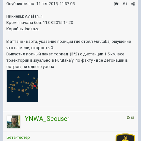
Опубликовано:
11 авг 2015, 11:37:05
#1
Никнейм: Aviafan_1
Время начала боя: 11.08.2015 14:20
Корабль: Isokaze
В аттаче - карта, указание позиции где стоял Furutaka, ощущение
что на мели, скорость 0.
Выпустил полный пакет торпед (3*2) с дистанции 1.5 км, все
траектории визуально в Furutaka'у, по факту - все детонации в
остров, ни одного урона.
YNWA_Scouser
61
Бета-тестер