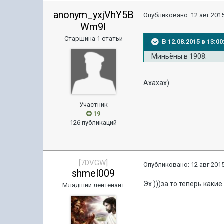
anonym_yxjVhY5B
Опубликовано:
12 авг 2015
Wm9I
Старшина 1 статьи
В 12.08.2015 в 13:0
Миньёны в 1908.
Ахахах)
Участник
19
126 публикаций
[7DVGW]
Опубликовано:
12 авг 2015
shmel009
Эх )))за то теперь какие
Младший лейтенант