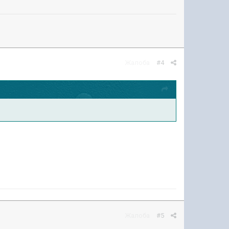
Жалоба
#4
Жалоба
#5