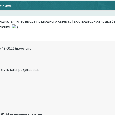
ржимое
одка.. а что-то вроде подводного катера.. Так с подводной лодки 
учения.
, 13:00:26
(изменено)
о жуть как представишь.
3:01:24
пользователем nevic