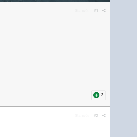
Жалоба
#1
2
Жалоба
#2