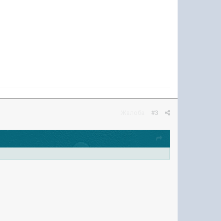
Жалоба
#3