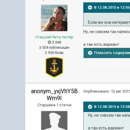
В 12.08.2015 в 12:
Если же она негермет
Ну, не совсем так напи
Старший бета-тестер
2 248
а так есть вариант
3 504 публикации
2 950 боёв
Показать содерж
anonym_yxjVhY5B
Опубликовано:
12 авг 2015
Wm9I
Старшина 1 статьи
В 12.08.2015 в 12:
Ну, не совсем так на
а так есть вариант