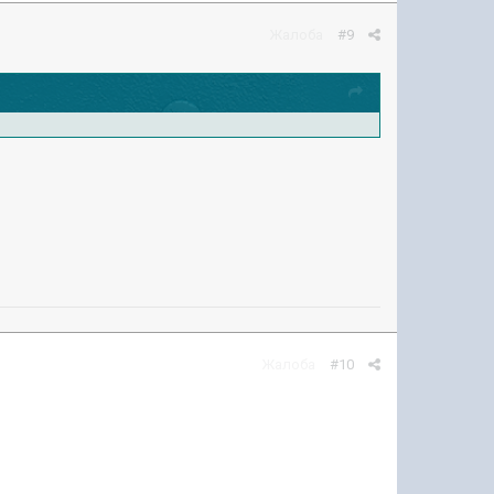
Жалоба
#9
Жалоба
#10