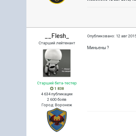
__Flesh_
Опубликовано:
12 авг 2015
Старший лейтенант
Миньены ?
Старший бета-тестер
1 838
4 634 публикации
2 600 боёв
Город
:
Воронеж