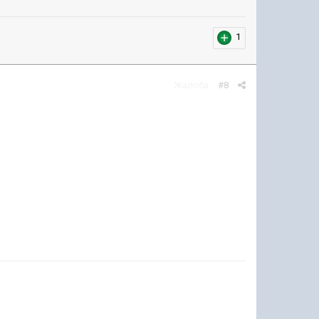
1
Жалоба
#8