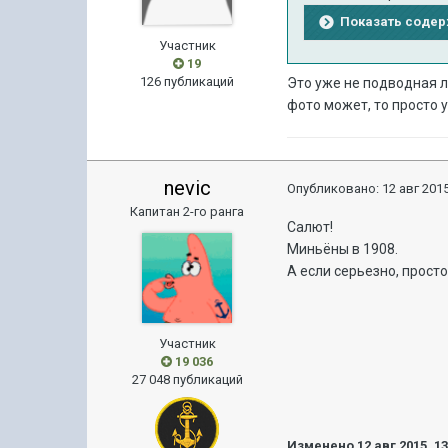
Показать соде
Участник
19
126 публикаций
Это уже не подводная л
фото может, то просто 
nevic
Опубликовано:
12 авг 2015
Капитан 2-го ранга
Салют!
Миньёны в 1908.
А если серьезно, прост
Участник
19 036
27 048 публикаций
Изменено
12 авг 2015, 1