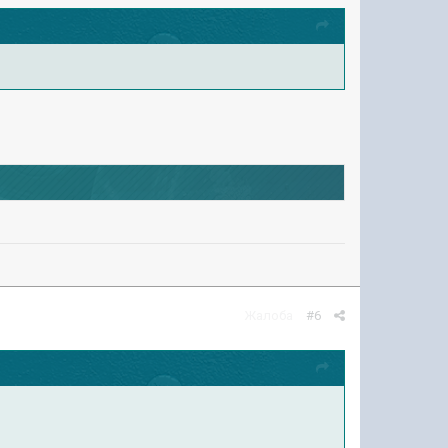
Жалоба
#6