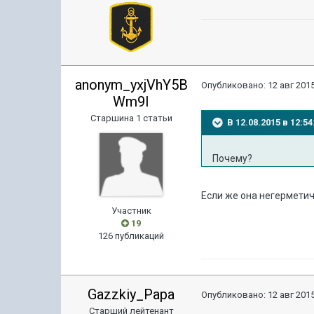
anonym_yxjVhY5B
Опубликовано:
12 авг 2015
Wm9I
Старшина 1 статьи
В 12.08.2015 в 12:
Почему?
Если же она негерметич
Участник
19
126 публикаций
Gazzkiy_Papa
Опубликовано:
12 авг 2015
Старший лейтенант