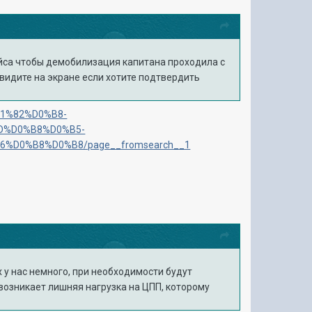
йса чтобы демобилизация капитана проходила с
видите на экране если хотите подтвердить
%D1%82%D0%B8-
D%D0%B8%D0%B5-
D0%B8%D0%B8/page__fromsearch__1
 у нас немного, при необходимости будут
 возникает лишняя нагрузка на ЦПП, которому