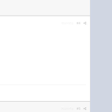
Жалоба
#4
Жалоба
#5