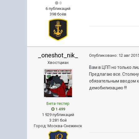
0
6 публикаций
398 боёв
_oneshot_nik_
Опубликовано:
12 авг 2015
Хвостцман
Вам в ЦПП но только ли
Предлагаю все. Столкн
обязательным вводом к
демобилизацию !!!
Бета-тестер
1 499
1 929 публикаций
3 281 бой
Город
:
Москва-Снежинск