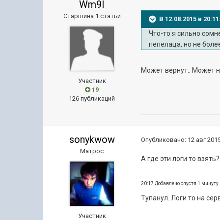
Wm9I
Старшина 1 статьи
В 12.08.2015 в 20:
Что-то я сильно сомн
пепелаца, но не боле
Может вернут.. Может н
Участник
19
126 публикаций
sonykwow
Опубликовано:
12 авг 2015
Матрос
А где эти логи то взять?
20:17 Добавлено спустя 1 минуту
Тупанул. Логи то на серв
Участник