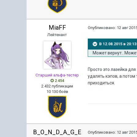
MiaFF
Опубликовано:
12 авг 2015
Лейтенант
В 12.08.2015 в 20:
Может вернут.. Может
Просто это лазейка для
Старший альфа-тестер
удалять кэпов, а потом
2 454
приходиться.
2 432 публикации
10 130 боёв
B_O_N_D_A_G_E
Опубликовано:
12 авг 2015