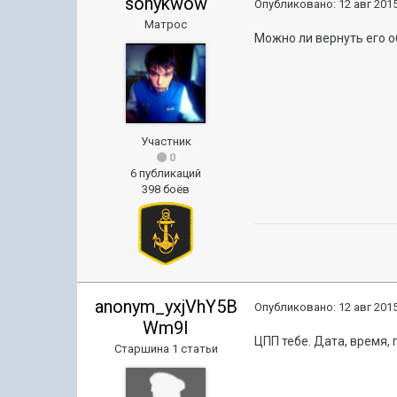
sonykwow
Опубликовано:
12 авг 2015
Матрос
Можно ли вернуть его о
Участник
0
6 публикаций
398 боёв
anonym_yxjVhY5B
Опубликовано:
12 авг 2015
Wm9I
ЦПП тебе. Дата, время, 
Старшина 1 статьи