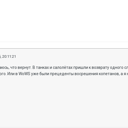
, 20:11:21
аюсь, что вернут. В танках и салолётах пришли к возврату одного
того. Или в WoWS уже были прецеденты восрешения копетанов, а я н