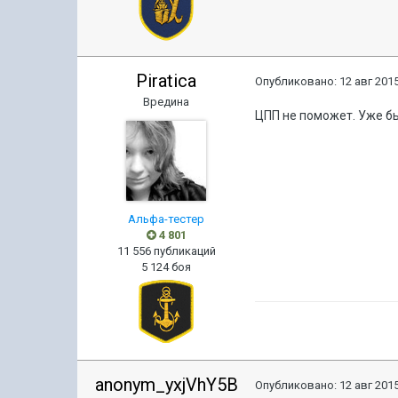
Piratica
Опубликовано:
12 авг 2015
Вредина
ЦПП не поможет. Уже бы
Альфа-тестер
4 801
11 556 публикаций
5 124 боя
anonym_yxjVhY5B
Опубликовано:
12 авг 2015