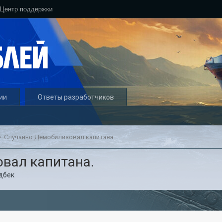
Центр поддержки
ии
Ответы разработчиков
Случайно Демобилизовал капитана.
вал капитана.
дбек