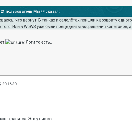
11:21 пользователь MiaFF сказал:
еваюсь, что вернут. В танках и салолётах пришли к возврату одно
е того. Или в WoWS уже были прецеденты восрешения копетанов, а я
ет.
Логи то есть..
, 20:16:30
аке хранятся. Это у них все.