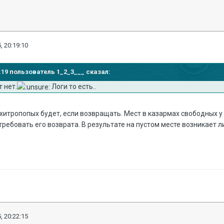
, 20:19:10
13:19 пользователь 1_2_3___ сказал:
 нет.
Логи то есть..
 хитропопых будет, если возвращать. Мест в казармах свободных у
 требовать его возврата. В результате на пустом месте возникает 
, 20:22:15