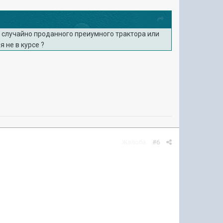
го случайно проданного преиумного трактора или
 не в курсе ?
Жалоба
#6