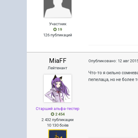
Участник
19
126 публикаций
MiaFF
Опубликовано:
12 авг 2015
Лейтенант
Что-то я сильно сомнев
пепелаца, но не более 
Старший альфа-тестер
2 454
2 432 публикации
10 130 боёв