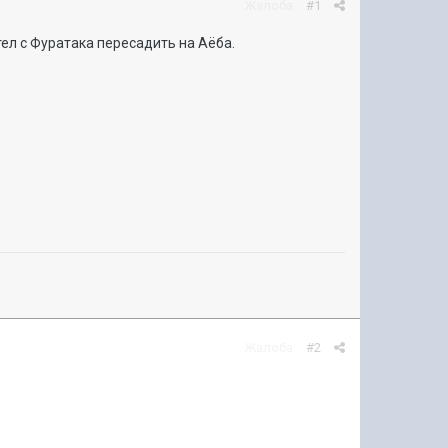
Жалоба
#1
ел с Фуратака пересадить на Аёба.
Жалоба
#2