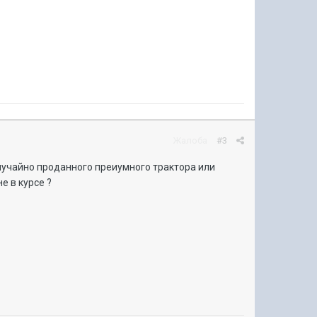
Жалоба
#3
 случайно проданного преиумного трактора или
е в курсе ?