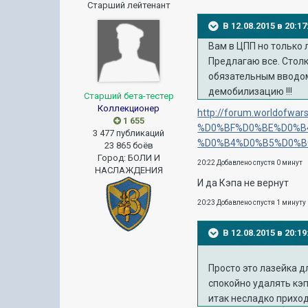
Старший лейтенант
В 12.08.2015 в 20:1
Вам в ЦПП но только 
Предлагаю все. Стол
обязательным вводом
демобилизацию !!!
Старший бета-тестер
Коллекционер
http://forum.worldof
1 655
%D0%BF%D0%BE%D0%B
3 477 публикаций
%D0%B4%D0%B5%D0%B
23 865 боёв
Город
:
БОЛИ И
20:22 Добавлено спустя 0 минут
НАСЛАЖДЕНИЯ
И да Кэпа не вернут
20:23 Добавлено спустя 1 минуту
В 12.08.2015 в 20:
Просто это лазейка д
спокойно удалять кэп
итак несладко приход