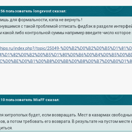
7:56 пользователь longxvost сказал:
лишь для формальности, кэпа не вернуть !
кнувшимся с такой проблемой отписать фидбэк в разделе интерфе
 какой либо контрольной суммы например введите число которое 
warships.ru/index.php?/topic/25049-%D0%B2%D0%B2%D0%B5%D1%81
4%D1%82%D0%B2%D0%B5%D1%80%D0%B6%D0%B4%D0%B5%D0%B
C%D0%BE%D0%B1%D0%B8%D0%BB%D0%B8%D0%B7%D0%B0%D1%86%
19:10 пользователь MiaFF сказал:
ля хитропопых будет, если возвращать. Мест в казармах свободных
ов, а потом требовать его возврата. В результате на пустом месте
иться.