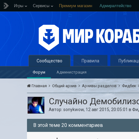
Игры
Сервисы
Премиум магазин
Адмиралтейство
Сообщество
Правила
Публикац
Форум
Администрация
Главная
Общий архив
Архивы разделов
Фидбек
Случайно Демобилизо
Автор:
sonykwow
,
12 авг 2015, 20:05:01
в
Фи
В этой теме 20 комментариев