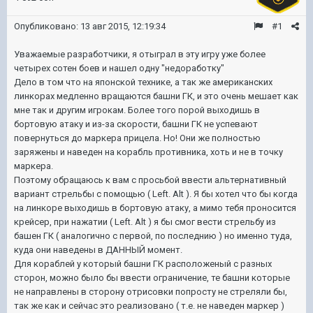
Опубликовано:
13 авг 2015, 12:19:34
#1
Уважаемые разработчики, я отыграл в эту игру уже более
четырех сотен боев и нашел одну "недоработку"
Дело в том что на японской технике, а так же американских
линкорах медленно вращаются башни ГК, и это очень мешает как
мне так и другим игрокам. Более того порой выходишь в
бортовую атаку и из-за скорости, башни ГК не успевают
повернуться до маркера прицела. Но! Они же полностью
заряжены и наведен на корабль противника, хоть и не в точку
маркера.
Поэтому обращаюсь к вам с просьбой ввести альтернативный
вариант стрельбы с помощью ( Left. Alt ). Я бы хотел что бы когда
на линкоре выходишь в бортовую атаку, а мимо тебя проносится
крейсер, при нажатии
( Left. Alt ) я бы смог вести стрельбу из
башен ГК ( аналогично с первой, по последнию ) но именно туда,
куда они наведены в ДАННЫЙ момент.
Для кораблей у который башни ГК расположеный с разных
сторон, можно было бы ввести ограничение, те башни которые
не направлены в сторону отрисовки попросту не стреляли бы,
так же как и сейчас это реализовано ( т.е. не наведен маркер )