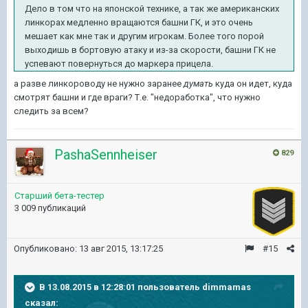
Дело в том что на японской технике, а так же американских
линкорах медленно вращаются башни ГК, и это очень
мешает как мне так и другим игрокам. Более того порой
выходишь в бортовую атаку и из-за скорости, башни ГК не
успевают повернуться до маркера прицела.
а разве линкороводу не нужно заранее
думать
куда он идет, куда
смотрят башни и где враги? Т.е. "недоработка", что нужно
следить за всем?
PashaSennheiser
829
Старший бета-тестер
3 009 публикаций
Опубликовано:
13 авг 2015, 13:17:25
#15
В 13.08.2015 в 12:28:01 пользователь dimmamas
сказал: