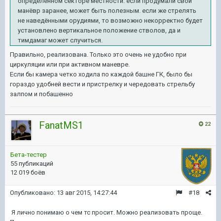
определенном секторе местности. если продумали свой
манёвр заранее, может быть полезным. если же стрелять
не наведёнными орудиями, то возможно некорректно будет
установлено вертикальное положение стволов, да и
тимдамаг может случиться.
Правильно, реализована. Только это очень не удобно при
циркуляции или при активном маневре.
Если бы камера четко ходила по каждой башне ГК, было бы
гораздо удобней вести и пристрелку и чередовать стрельбу
залпом и побашенно
FanatMS1
22
Бета-тестер
55 публикаций
12 019 боёв
Опубликовано:
13 авг 2015, 14:27:44
#18
Я лично понимаю о чем тс просит. Можно реализовать проще.