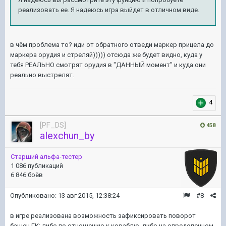
реализовать ее. Я надеюсь игра выйдет в отличном виде.
в чём проблема то? иди от обратного отведи маркер прицела до
маркера орудия и стреляй))))) отсюда же будет видно, куда у
тебя РЕАЛЬНО смотрят орудия в "ДАННЫЙ момент" и куда они
реально выстрелят.
4
[PF_DS]
458
alexchun_by
Старший альфа-тестер
1 086 публикаций
6 846 боёв
Опубликовано:
13 авг 2015, 12:38:24
#8
в игре реализована возможность зафиксировать поворот
башен ГК: либо по отношению к кораблю, либо на определенном