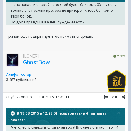
шанс попасть с такой наводкой будет близок к 0%, ну если
только этот самый крейсер не притерся к тебе бочком о
твой бочок.
Но доля правды в вашем суждении есть.
Причем ещё подпрыгнул чтоб поймать снаряды.
[LONER]
2 839
GhostBow
Альфа-тестер
3 487 публикаций
Опубликовано:
13 авг 2015, 12:39:11
#10
В 13.08.2015 в 12:28:01 пользователь dimmamas
сказал:
А что, есть смысл в словах автора! Вполне логично, что ГК