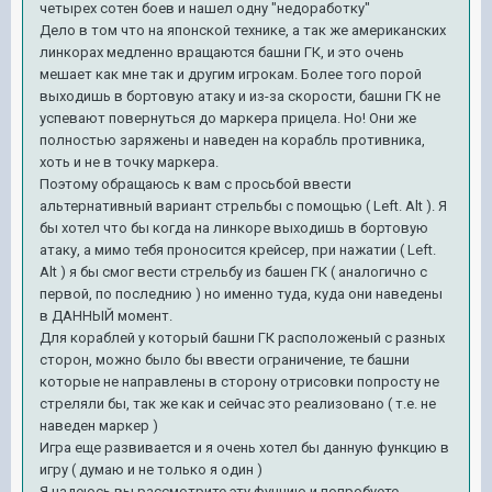
четырех сотен боев и нашел одну "недоработку"
Дело в том что на японской технике, а так же американских
линкорах медленно вращаются башни ГК, и это очень
мешает как мне так и другим игрокам. Более того порой
выходишь в бортовую атаку и из-за скорости, башни ГК не
успевают повернуться до маркера прицела. Но! Они же
полностью заряжены и наведен на корабль противника,
хоть и не в точку маркера.
Поэтому обращаюсь к вам с просьбой ввести
альтернативный вариант стрельбы с помощью ( Left. Alt ). Я
бы хотел что бы когда на линкоре выходишь в бортовую
атаку, а мимо тебя проносится крейсер, при нажатии
( Left.
Alt ) я бы смог вести стрельбу из башен ГК ( аналогично с
первой, по последнию ) но именно туда, куда они наведены
в ДАННЫЙ момент.
Для кораблей у который башни ГК расположеный с разных
сторон, можно было бы ввести ограничение, те башни
которые не направлены в сторону отрисовки попросту не
стреляли бы, так же как и сейчас это реализовано ( т.е. не
наведен маркер )
Игра еще развивается и я очень хотел бы данную функцию в
игру ( думаю и не только я один )
Я надеюсь вы рассмотрите эту фунцию и попробуете