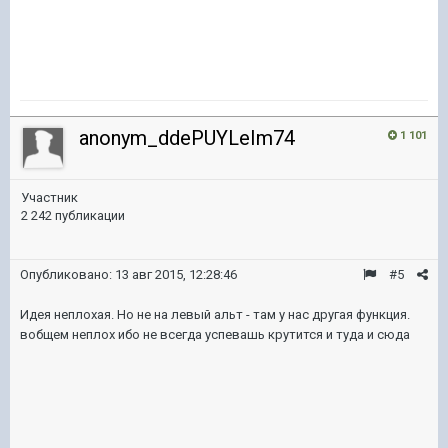
anonym_ddePUYLeIm74
1 101
Участник
2 242 публикации
Опубликовано:
13 авг 2015, 12:28:46
#5
Идея неплохая. Но не на левый альт - там у нас другая функция.
вобщем неплох ибо не всегда успевашь крутится и туда и сюда