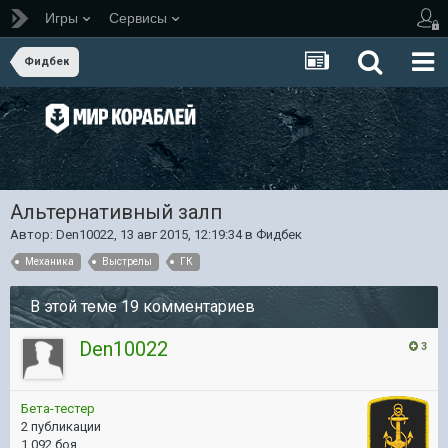
Игры
Сервисы
Фидбек
Альтернативный залп
Автор:
Den10022
,
13 авг 2015, 12:19:34
в
Фидбек
Механика
Выстрелы
ГК
В этой теме 19 комментариев
Den10022
3
Бета-тестер
2 публикации
1 092 боя