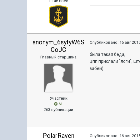
1 146 боёв
anonym_6sytyW6S
Опубликовано:
16 авг 2015
CoJC
была такая беда,
Главный старшина
цпп прислали "логи", ш
забей)
Участник
61
263 публикации
PolarRaven
Опубликовано:
16 авг 2015