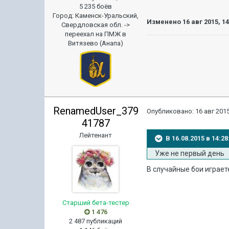
5 235 боёв
Город
:
Каменск-Уральский,
Изменено
16 авг 2015, 1
Свердловская обл. ->
переехал на ПМЖ в
Витязево (Анапа)
RenamedUser_379
Опубликовано:
16 авг 2015
41787
Лейтенант
В 16.08.2015 в 14:
Уже не первый день
В случайные бои играет
Старший бета-тестер
1 476
2 487 публикаций