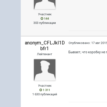
Участник
144
303 публикации
anonym_CFLJkI1D
Опубликовано:
17 авг 2015
bfr1
Бывает, что коробку не
Лейтенант
Участник
1 311
1 630 публикаций