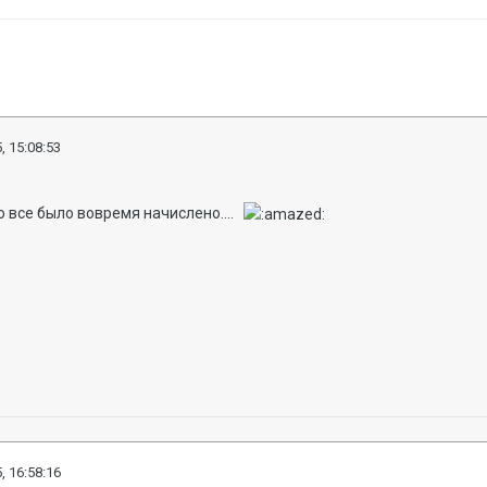
, 15:08:53
то все было вовремя начислено....
, 16:58:16