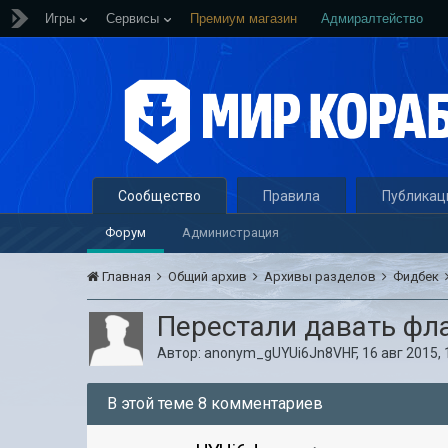
Игры
Сервисы
Премиум магазин
Адмиралтейство
Сообщество
Правила
Публикац
Форум
Администрация
Главная
Общий архив
Архивы разделов
Фидбек
Перестали давать фл
Автор:
anonym_gUYUi6Jn8VHF
,
16 авг 2015, 
В этой теме 8 комментариев