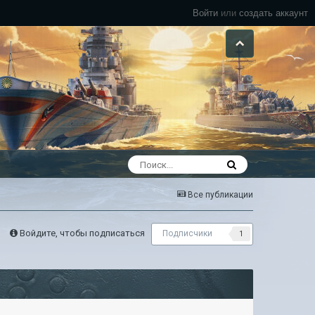
Войти
или
создать аккаунт
Все публикации
Войдите, чтобы подписаться
Подписчики
1