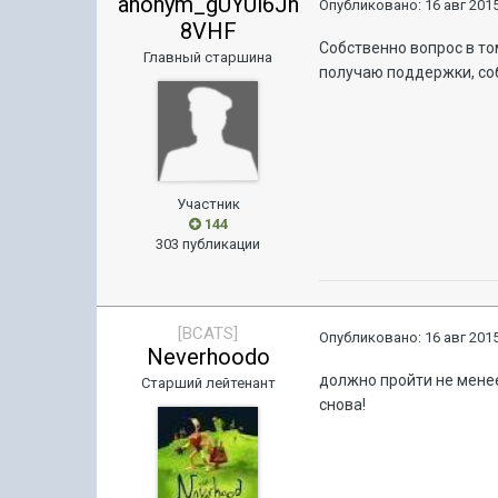
anonym_gUYUi6Jn
Опубликовано:
16 авг 2015
8VHF
Собственно вопрос в то
Главный старшина
получаю поддержки, со
Участник
144
303 публикации
[BCATS]
Опубликовано:
16 авг 2015
Neverhoodo
должно пройти не менее
Старший лейтенант
снова!