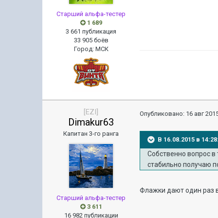
Старший альфа-тестер
1 689
3 661 публикация
33 905 боёв
Город
:
МСК
[EZI]
Опубликовано:
16 авг 2015
Dimakur63
Капитан 3-го ранга
В 16.08.2015 в 14:
Собственно вопрос в 
стабильно получаю п
Флажки дают один раз в
Старший альфа-тестер
3 611
16 982 публикации