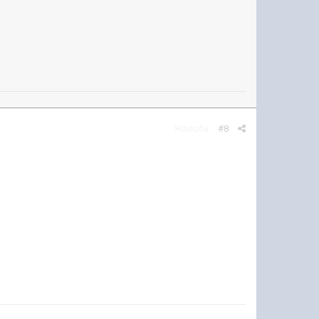
Жалоба
#8