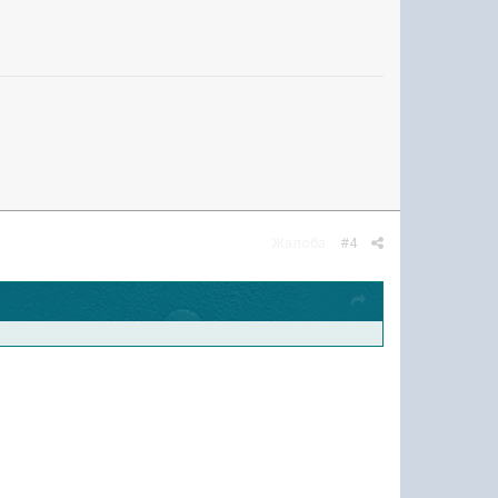
Жалоба
#4