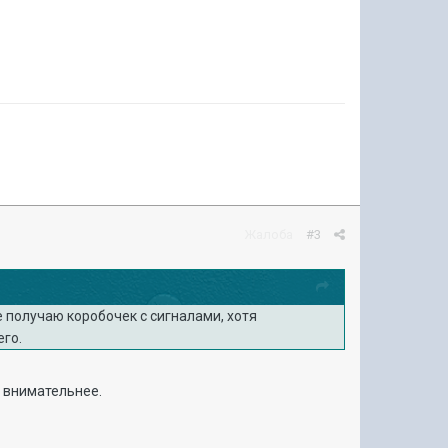
Жалоба
#3
е получаю коробочек с сигналами, хотя
его.
в внимательнее.