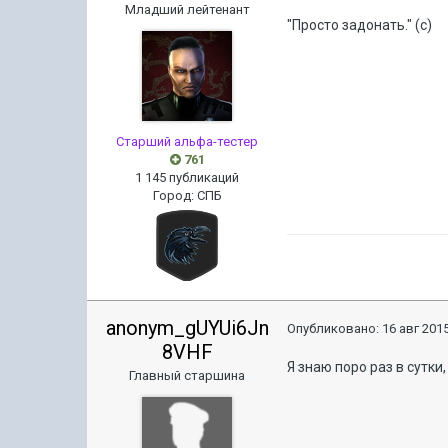
Младший лейтенант
"Просто задонать." (с)
Старший альфа-тестер
761
1 145 публикаций
Город
:
СПБ
anonym_gUYUi6Jn
Опубликовано:
16 авг 2015
8VHF
Я знаю поро раз в сутки
Главный старшина