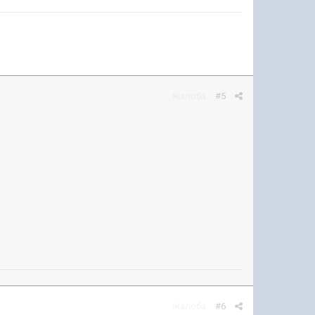
Жалоба
#5
Жалоба
#6